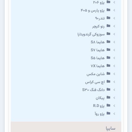
پژو ۲۰۶
پژو پارس و ۴۰۵
تندر۹۰
رنو کپچر
سوزوکی گرندویتارا
هایما S8
هایما S7
هایما S5
هایما 7X
شاین مکس
اچ سی کراس
دانگ فنگ S30
پیکان
پژو R.D
پژو روآ
سایپا