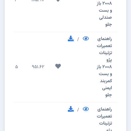
3
985.97
2008 باز
و بست
صندلی
جلو
راهنمای
/
تعمیرات
تزئینات
پژو
2008 باز
951.62
5
و بست
کمربند
ایمنی
جلو
راهنمای
/
تعمیرات
تزئینات
پژو