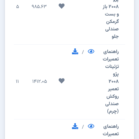
2008 باز
985.63
5
و بست
گرمکن
صندلی
جلو
راهنمای
/
تعمیرات
تزئینات
پژو
11
1412.05
2008
تعمیر
روکش
صندلی
(چرم)
راهنمای
/
تعمیرات