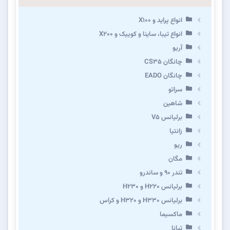
انواع پراید و X100
انواع تیبا، ساینا و کوییک و X200
آریو
چانگان CS35
چانگان EADO
سراتو
شاهین
برلیانس V5
زانتیا
ریو
مگان
تندر ۹۰ و ساندرو
برلیانس H220 و H230
برلیانس H330 و H320 و کراس
ماکسیما
تیانا