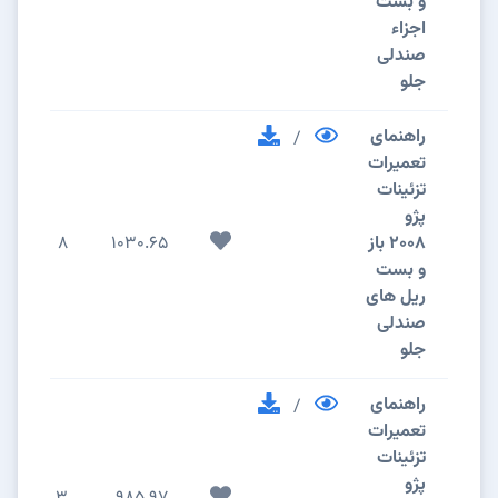
و بست
اجزاء
صندلی
جلو
راهنمای
/
تعمیرات
تزئینات
پژو
2008 باز
1030.65
8
و بست
ریل های
صندلی
جلو
راهنمای
/
تعمیرات
تزئینات
پژو