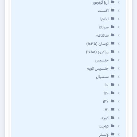
آزرا گرنجور
اکسنت
الانترا
سوناتا
سانتافه
توسان (ix35)
وراکروز (ix55)
جنسیس
جنسیس کوپه
سنتنیال
i10
i20
i30
H1
کوپه
تراجت
ولستر