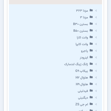
مزدا ۳۲۳
مزدا ۳
بسترن B۳۰
بسترن B۵۰
وانت کارا
وانت کاپرا
پاجرو
اینرودز
ژانگ ژینگ لندمارک
پیکاپ G۹
هاوال H۲
هاوال H۹
فیدلیتی
دیگنیتی
ام جی ZS