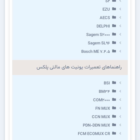
S2
EZU
AECS
DELPHI
Sagem S2000
Sagem SL96
Bosch ME 7.4.5
راهنماهای تعمیرات یونیت های مالتی پلکس
BSI
BM34
COM2000
FN MUX
CCN MUX
PDN-DDN MUX
FCM ECOMUX CR