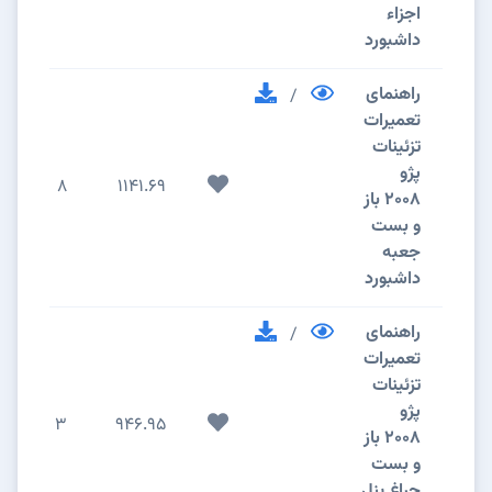
اجزاء
داشبورد
راهنمای
/
تعمیرات
تزئینات
پژو
8
1141.69
2008 باز
و بست
جعبه
داشبورد
راهنمای
/
تعمیرات
تزئینات
پژو
3
946.95
2008 باز
و بست
چراغ پنل