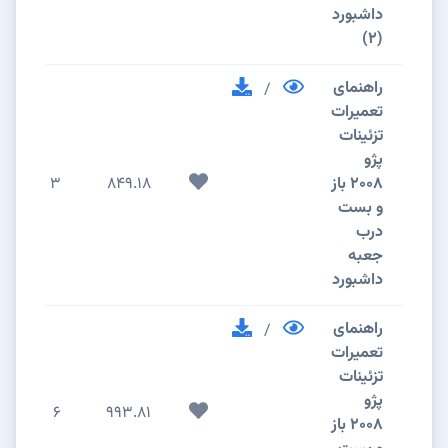
داشبورد
(2)
راهنمای
/
تعمیرات
تزئینات
پژو
2008 باز
849.18
3
و بست
درب
جعبه
داشبورد
راهنمای
/
تعمیرات
تزئینات
پژو
6
993.81
2008 باز