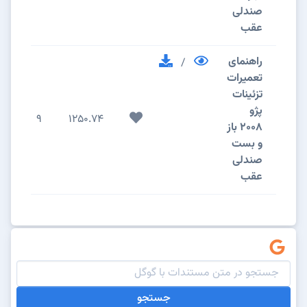
صندلی
عقب
راهنمای
/
تعمیرات
تزئینات
پژو
9
1250.74
2008 باز
و بست
صندلی
عقب
جستجو