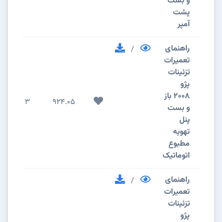
و بست
پشت
آمپر
راهنمای
/
تعمیرات
تزئینات
پژو
2008 باز
3
924.05
و بست
پنل
تهویه
مطبوع
اتوماتیک
راهنمای
/
تعمیرات
تزئینات
پژو