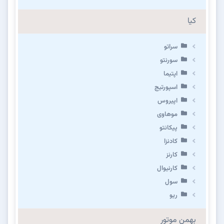
کیا
سراتو
سورنتو
اپتیما
اسپورتیج
اپیروس
موهاوی
پیکانتو
کادنزا
کارنز
کارنیوال
سول
ریو
بهمن موتور