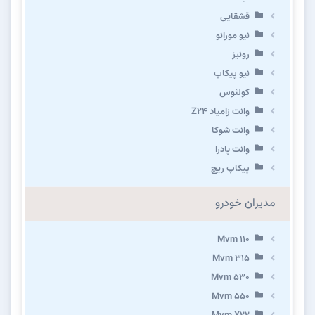
قشقایی
نیو مورانو
رونیز
نیو پیکاپ
كولئوس
وانت زامیاد Z24
وانت شوکا
وانت پادرا
پیکاپ ریچ
مدیران خودرو
Mvm 110
Mvm 315
Mvm 530
Mvm 550