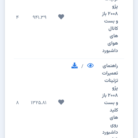
پژو
2008 باز
4
941.39
و بست
کانال
های
هوای
داشبورد
راهنمای
/
تعمیرات
تزئینات
پژو
2008 باز
و بست
1325.81
8
کلید
های
روی
داشبورد