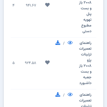
2008 باز
4
941.67
و بست
پنل
تهویه
مطبوع
دستی
راهنمای
/
تعمیرات
تزئینات
پژو
5
924.58
2008 باز
و بست
جعبه
داشبورد
راهنمای
/
تعمیرات
تزئینات