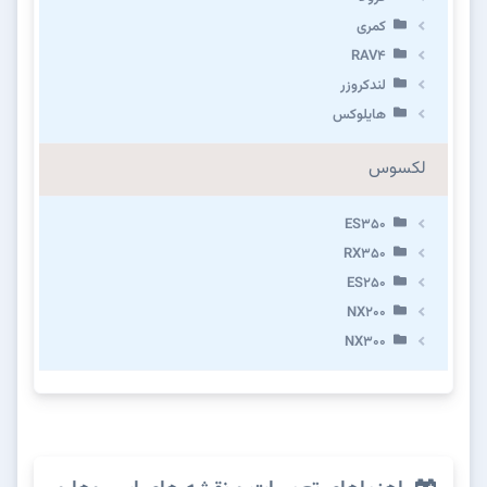
کمری
RAV4
لندکروزر
هایلوکس
لکسوس
ES350
RX350
ES250
NX200
NX300