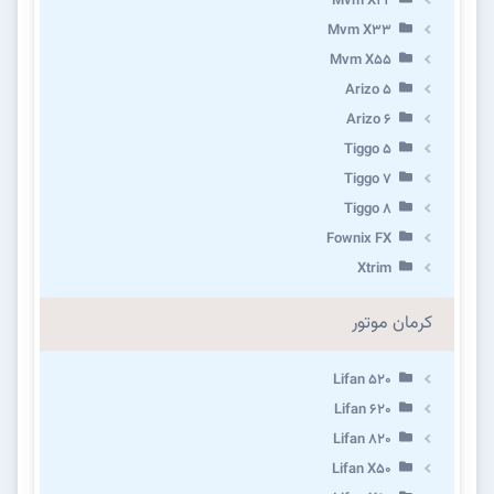
Mvm X22
Mvm X33
Mvm X55
Arizo 5
Arizo 6
Tiggo 5
Tiggo 7
Tiggo 8
Fownix FX
Xtrim
کرمان موتور
Lifan 520
Lifan 620
Lifan 820
Lifan X50