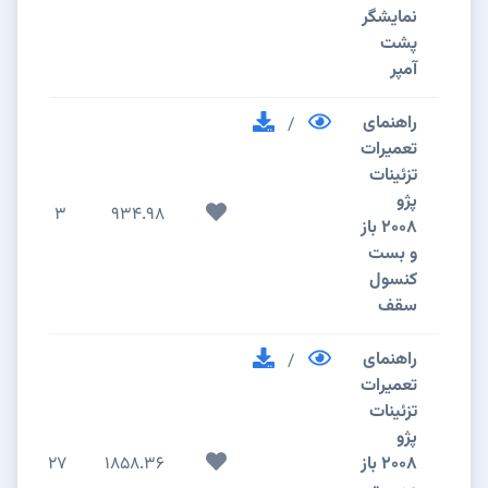
نمایشگر
پشت
آمپر
راهنمای
/
تعمیرات
تزئینات
پژو
3
934.98
2008 باز
و بست
کنسول
سقف
راهنمای
/
تعمیرات
تزئینات
پژو
2008 باز
1858.36
27