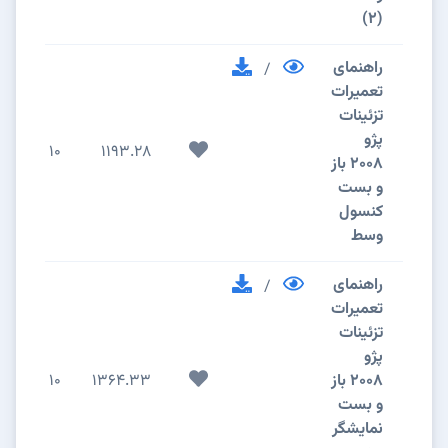
(2)
راهنمای
/
تعمیرات
تزئینات
پژو
10
1193.28
2008 باز
و بست
کنسول
وسط
راهنمای
/
تعمیرات
تزئینات
پژو
2008 باز
1364.33
10
و بست
نمایشگر