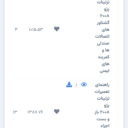
تزئینات
پژو
2008
گشتاور
های
1015.53
4
اتصالات
صندلی
ها و
کمربند
های
ایمنی
راهنمای
/
تعمیرات
تزئینات
پژو
2008 باز
1387.76
13
و بست
اجزاء