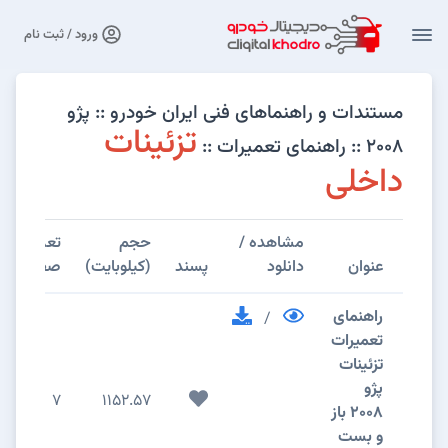
ورود / ثبت نام
مستندات و راهنماهای فنی ایران خودرو :: پژو
تزئینات
۲۰۰۸ :: راهنمای تعمیرات ::
داخلی
مشاهده /
حجم
تعداد
عنوان
دانلود
پسند
(کیلوبایت)
صفحات
راهنمای
/
تعمیرات
تزئینات
پژو
7
1152.57
2008 باز
و بست