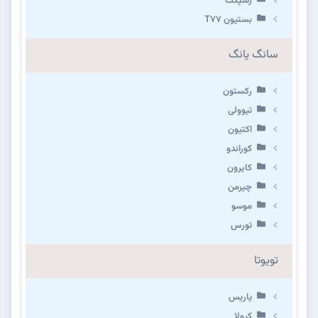
رسپکت
بستیون T۷۷
سانگ یانگ
رکستون
تیوولی
اکتیون
کوراندو
کایرون
چیرمن
موسو
تورس
تویوتا
یاریس
کرولا