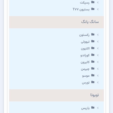
رسپکت
بستیون T۷۷
سانگ یانگ
رکستون
تیوولی
اکتیون
کوراندو
کایرون
چیرمن
موسو
تورس
تویوتا
یاریس