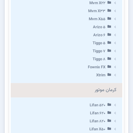
Mvm X22
Mvm X33
Mvm X55
Arizo 5
Arizo 6
Tiggo 5
Tiggo 7
Tiggo 8
Fownix FX
Xtrim
کرمان موتور
Lifan 520
Lifan 620
Lifan 820
Lifan X50