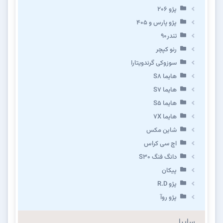
پژو ۲۰۶
پژو پارس و ۴۰۵
تندر۹۰
رنو کپچر
سوزوکی گرندویتارا
هایما S8
هایما S7
هایما S5
هایما 7X
شاین مکس
اچ سی کراس
دانگ فنگ S30
پیکان
پژو R.D
پژو روآ
سایپا