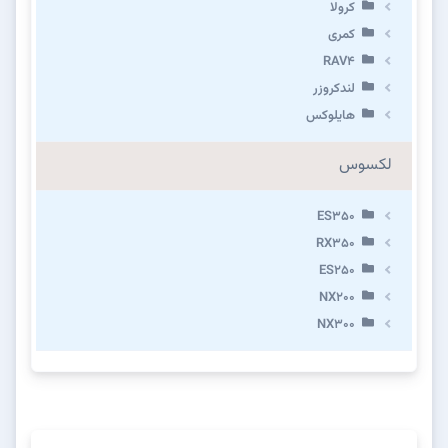
کرولا
کمری
RAV4
لندکروزر
هایلوکس
لکسوس
ES350
RX350
ES250
NX200
NX300