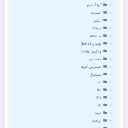
آزرا گرنجور
اکسنت
الانترا
سوناتا
سانتافه
توسان (ix35)
وراکروز (ix55)
جنسیس
جنسیس کوپه
سنتنیال
i10
i20
i30
H1
کوپه
تراجت