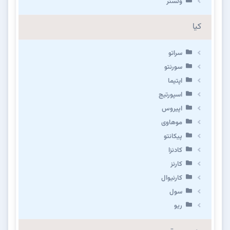
ولستر
کیا
سراتو
سورنتو
اپتیما
اسپورتیج
اپیروس
موهاوی
پیکانتو
کادنزا
کارنز
کارنیوال
سول
ریو