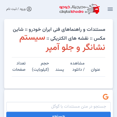
ورود / ثبت نام
مستندات و راهنماهای فنی ایران خودرو :: شاین
سیستم
مکس :: نقشه های الکتریکی ::
نشانگر و جلو آمپر
مشاهده
حجم
تعداد
عنوان
/ دانلود
پسند
(کیلوبایت)
صفحات
جستجو