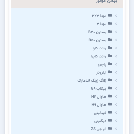
بهمن موتور
مزدا ۳۲۳
مزدا ۳
بسترن B۳۰
بسترن B۵۰
وانت کارا
وانت کاپرا
پاجرو
اینرودز
ژانگ ژینگ لندمارک
پیکاپ G۹
هاوال H۲
هاوال H۹
فیدلیتی
دیگنیتی
ام جی ZS