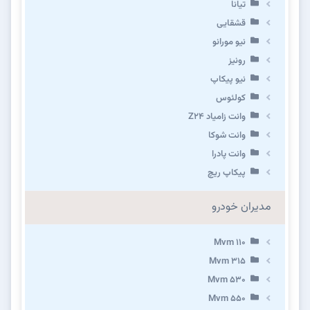
تیانا
قشقایی
نیو مورانو
رونیز
نیو پیکاپ
كولئوس
وانت زامیاد Z24
وانت شوکا
وانت پادرا
پیکاپ ریچ
مدیران خودرو
Mvm 110
Mvm 315
Mvm 530
Mvm 550