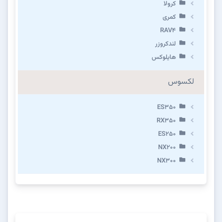
کرولا
کمری
RAV4
لندکروزر
هایلوکس
لکسوس
ES350
RX350
ES250
NX200
NX300