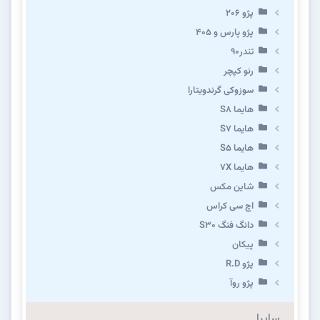
پژو ۲۰۶
پژو پارس و ۴۰۵
تندر۹۰
رنو کپچر
سوزوکی گرندویتارا
هایما S8
هایما S7
هایما S5
هایما 7X
شاین مکس
اچ سی کراس
دانگ فنگ S30
پیکان
پژو R.D
پژو روآ
سایپا