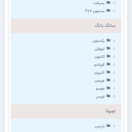
رسپکت
بستیون T۷۷
سانگ یانگ
رکستون
تیوولی
اکتیون
کوراندو
کایرون
چیرمن
موسو
تورس
تویوتا
یاریس