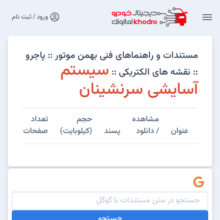
ورود / ثبت نام
مستندات و راهنماهای فنی بهمن موتور :: پاجرو
سیستم
:: نقشه های الکتریکی ::
آسایشی سرنشینان
مشاهده
حجم
تعداد
عنوان
/ دانلود
پسند
(کیلوبایت)
صفحات
جستجو