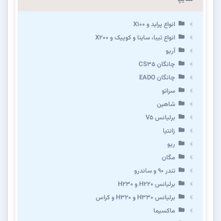
انواع پراید و X100
انواع تیبا، ساینا و کوییک و X200
آریو
چانگان CS35
چانگان EADO
سراتو
شاهین
برلیانس V5
زانتیا
ریو
مگان
تندر ۹۰ و ساندرو
برلیانس H220 و H230
برلیانس H330 و H320 و کراس
ماکسیما