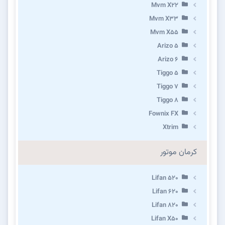
Mvm X22
Mvm X33
Mvm X55
Arizo 5
Arizo 6
Tiggo 5
Tiggo 7
Tiggo 8
Fownix FX
Xtrim
کرمان موتور
Lifan 520
Lifan 620
Lifan 820
Lifan X50