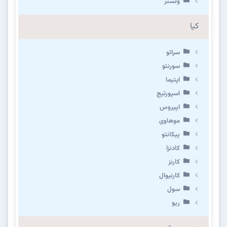
ولستر
کیا
سراتو
سورنتو
اپتیما
اسپورتیج
اپیروس
موهاوی
پیکانتو
کادنزا
کارنز
کارنیوال
سول
ریو