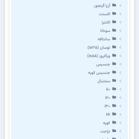
آزرا گرنجور
اکسنت
الانترا
سوناتا
سانتافه
توسان (ix35)
وراکروز (ix55)
جنسیس
جنسیس کوپه
سنتنیال
i10
i20
i30
H1
کوپه
تراجت