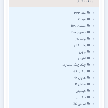
بهمن موتور
مزدا ۳۲۳
مزدا ۳
بسترن B۳۰
بسترن B۵۰
وانت کارا
وانت کاپرا
پاجرو
اینرودز
ژانگ ژینگ لندمارک
پیکاپ G۹
هاوال H۲
هاوال H۹
فیدلیتی
دیگنیتی
ام جی ZS