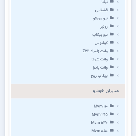
تیانا
قشقایی
نیو مورانو
رونیز
نیو پیکاپ
كولئوس
وانت زامیاد Z24
وانت شوکا
وانت پادرا
پیکاپ ریچ
مدیران خودرو
Mvm 110
Mvm 315
Mvm 530
Mvm 550