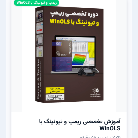
ریمپ و تیونینگ با WinOLS
آموزش تخصصی ریمپ و تیونینگ با
WinOLS
۷ ساعت و ۵۵ دقیقه