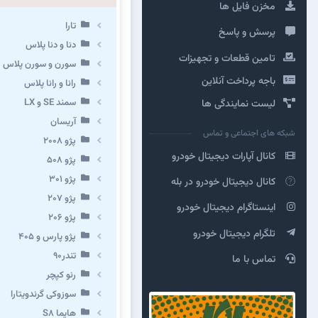
مخزن فایل ها
تارا
پرسش و پاسخ
دنا و دنا پلاس
تامین قطعات و تجهیزات
سورن و سورن پلاس
باجه پرداخت آنلاین
رانا و رانا پلاس
سمند SE و LX
لیست نمایندگی ها
آریسان
شبکه های اجتماعی و تماس
پژو ۲۰۰۸
کانال آپارات دیجیتال خودرو
پژو ۵۰۸
پژو 301
کانال دیجیتال خودرو در بله
پژو ۲۰۷
اینستاگرام دیجیتال خودرو
پژو ۲۰۶
تلگرام دیجیتال خودرو
پژو پارس و ۴۰۵
تندر۹۰
تماس با ما
رنو کپچر
سوزوکی گرندویتارا
هایما S8