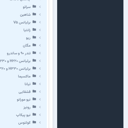
سراتو
شاهین
برلیانس V5
زانتیا
ریو
مگان
تندر ۹۰ و ساندرو
برلیانس H220 و H230
برلیانس H330 و H320 و کراس
ماکسیما
تیانا
قشقایی
نیو مورانو
رونیز
نیو پیکاپ
كولئوس