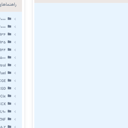
راهنماهای 
2000
3000
 J34
 J35
VB44
X500
trol
fuel
CGE
CGD
 Cix
CCX
 L90
ZNF
 5.2