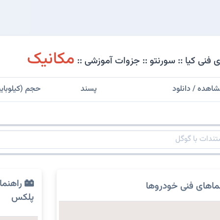
مکانیک
فنی کیا :: سورنتو :: جزوات آموزشی ::
اهده / دانلود
پسند
حجم (کیلوبای
راهنما
ماهای فنی خودروها
پلکس