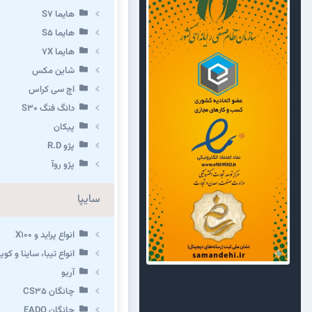
هایما S7
هایما S5
هایما 7X
شاین مکس
اچ سی کراس
دانگ فنگ S30
پیکان
پژو R.D
پژو روآ
سایپا
انواع پراید و X100
انواع تیبا، ساینا و کوییک 
آریو
چانگان CS35
چانگان EADO