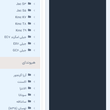
Jac S3
Jac S5
Kmc K7
Kmc T8
Kmc T9
جیلی امگرند EC7
جیلی EX7
جیلی GC6
هیوندای
آزرا گرنجور
اکسنت
الانترا
سوناتا
سانتافه
توسان (ix35)