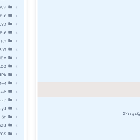
7.3
.4.4
.7.1
.4.4
.4.9
9.71
E 7
KCO
IPA
1001
002
003
syU
و X200
S2
EZU
ECS