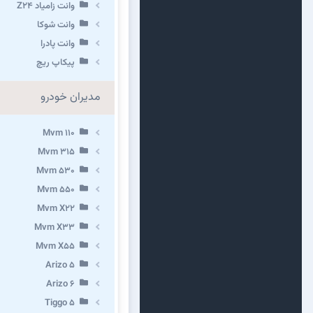
وانت زامیاد Z24
وانت شوکا
وانت پادرا
پیکاپ ریچ
مدیران خودرو
Mvm 110
Mvm 315
Mvm 530
Mvm 550
Mvm X22
Mvm X33
Mvm X55
Arizo 5
Arizo 6
Tiggo 5