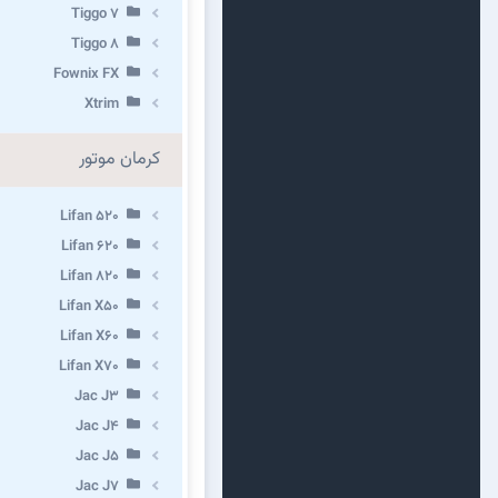
Tiggo 7
Tiggo 8
Fownix FX
Xtrim
کرمان موتور
Lifan 520
Lifan 620
Lifan 820
Lifan X50
Lifan X60
Lifan X70
Jac J3
Jac J4
Jac J5
Jac J7