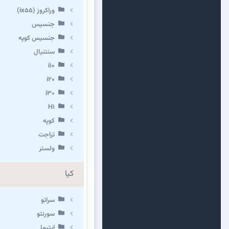
وراکروز (ix55)
جنسیس
جنسیس کوپه
سنتنیال
i10
i20
i30
H1
کوپه
تراجت
ولستر
کیا
سراتو
سورنتو
اپتیما