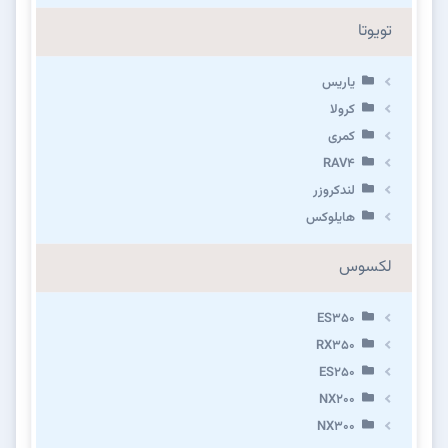
تویوتا
یاریس
کرولا
کمری
RAV4
لندکروزر
هایلوکس
لکسوس
ES350
RX350
ES250
NX200
NX300