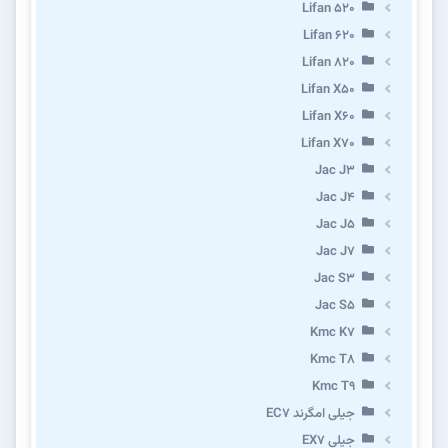
Lifan 520
Lifan 620
Lifan 820
Lifan X50
Lifan X60
Lifan X70
Jac J3
Jac J4
Jac J5
Jac J7
Jac S3
Jac S5
Kmc K7
Kmc T8
Kmc T9
جیلی امگرند EC7
جیلی EX7