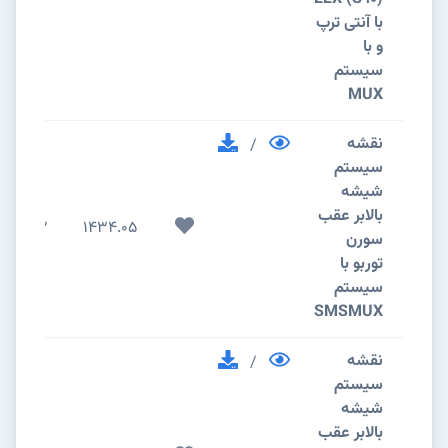
با آنتی ترپ
و با
سیستم
MUX
نقشه
/
سیستم
شیشه
بالابر عقب
2
1434.05
سورن
توربو با
سیستم
SMSMUX
نقشه
/
سیستم
شیشه
بالابر عقب