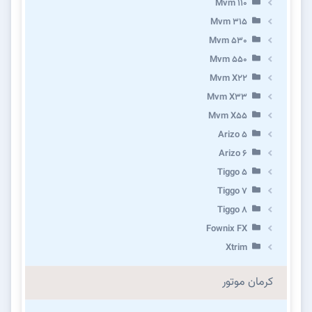
Mvm 110
Mvm 315
Mvm 530
Mvm 550
Mvm X22
Mvm X33
Mvm X55
Arizo 5
Arizo 6
Tiggo 5
Tiggo 7
Tiggo 8
Fownix FX
Xtrim
کرمان موتور