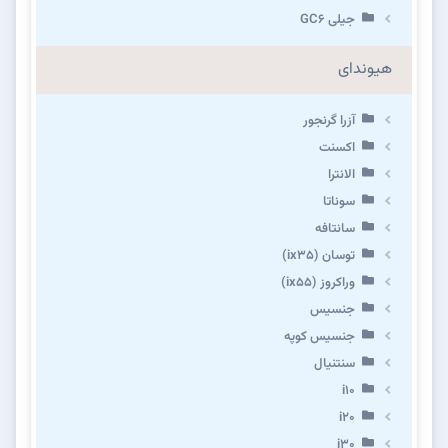
جیلی GC6
هیوندای
آزرا گرنجور
اکسنت
الانترا
سوناتا
سانتافه
توسان (ix35)
وراکروز (ix55)
جنسیس
جنسیس کوپه
سنتنیال
i10
i20
i30