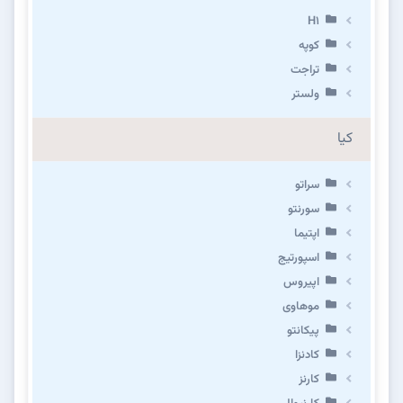
H1
کوپه
تراجت
ولستر
کیا
سراتو
سورنتو
اپتیما
اسپورتیج
اپیروس
موهاوی
پیکانتو
کادنزا
کارنز