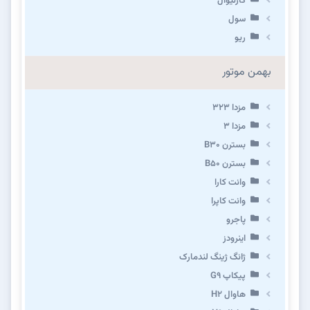
کارنیوال
سول
ریو
بهمن موتور
مزدا ۳۲۳
مزدا ۳
بسترن B۳۰
بسترن B۵۰
وانت کارا
وانت کاپرا
پاجرو
اینرودز
ژانگ ژینگ لندمارک
پیکاپ G۹
هاوال H۲