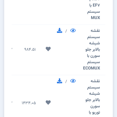
EF7 با
سیستم
MUX
نقشه
/
سیستم
شیشه
بالابر جلو
984.51
2
سورن با
سیستم
ECOMUX
نقشه
/
سیستم
شیشه
بالابر جلو
2
1434.05
سورن
توربو با