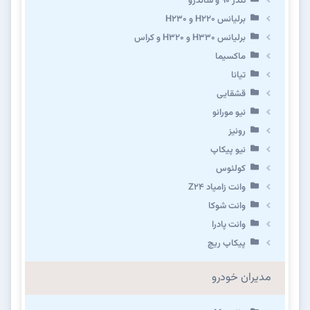
تندر ۹۰ و ساندرو
برلیانس H220 و H230
برلیانس H330 و H320 و کراس
ماکسیما
تیانا
قشقایی
نیو مورانو
رونیز
نیو پیکاپ
كولئوس
وانت زامیاد Z24
وانت شوکا
وانت پادرا
پیکاپ ریچ
مدیران خودرو