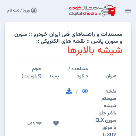
ورود / ثبت نام
مستندات و راهنماهای فنی ایران خودرو :: سورن
و سورن پلاس :: نقشه های الکتریکی ::
شیشه بالابرها
مشاهده /
حجم
تعداد
عنوان
دانلود
پسند
(کیلوبایت)
صفحات
نقشه
/
سيستم
شيشه
بالابر جلو
سورن ELX
2
1069.44
با موتور
XU7 یا