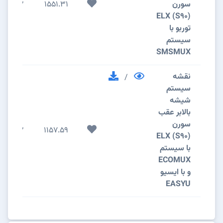
سورن
1551.31
2
(S90) ELX
توربو با
سیستم
SMSMUX
نقشه
/
سیستم
شیشه
بالابر عقب
سورن
2
1157.59
(S90) ELX
با سیستم
ECOMUX
و با ایسیو
EASYU