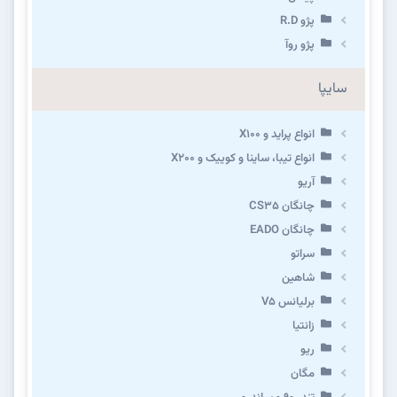
پژو R.D
پژو روآ
سایپا
انواع پراید و X100
انواع تیبا، ساینا و کوییک و X200
آریو
چانگان CS35
چانگان EADO
سراتو
شاهین
برلیانس V5
زانتیا
ریو
مگان