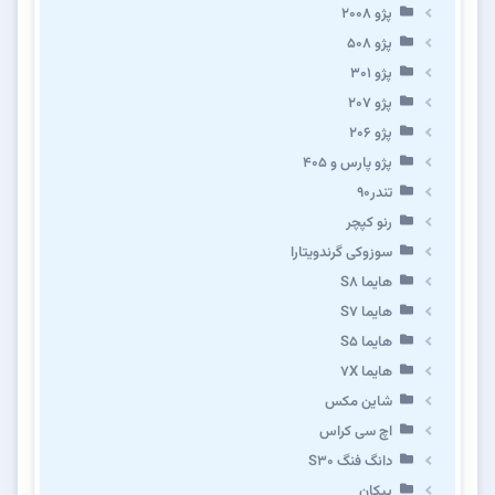
پژو ۲۰۰۸
پژو ۵۰۸
پژو 301
پژو ۲۰۷
پژو ۲۰۶
پژو پارس و ۴۰۵
تندر۹۰
رنو کپچر
سوزوکی گرندویتارا
هایما S8
هایما S7
هایما S5
هایما 7X
شاین مکس
اچ سی کراس
دانگ فنگ S30
پیکان