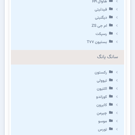
هاوال H۹
فیدلیتی
دیگنیتی
ام جی ZS
رسپکت
بستیون T۷۷
سانگ یانگ
رکستون
تیوولی
اکتیون
کوراندو
کایرون
چیرمن
موسو
تورس