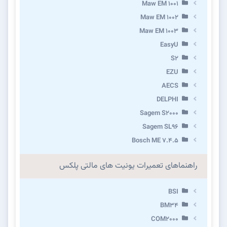
Maw EM 1001
Maw EM 1002
Maw EM 1003
EasyU
S2
EZU
AECS
DELPHI
Sagem S2000
Sagem SL96
Bosch ME 7.4.5
راهنماهای تعمیرات یونیت های مالتی پلکس
BSI
BM34
COM2000