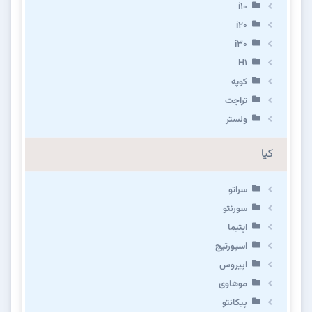
i10
i20
i30
H1
کوپه
تراجت
ولستر
کیا
سراتو
سورنتو
اپتیما
اسپورتیج
اپیروس
موهاوی
پیکانتو