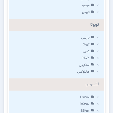
موسو
تورس
تویوتا
یاریس
کرولا
کمری
RAV4
لندکروزر
هایلوکس
لکسوس
ES350
RX350
ES250