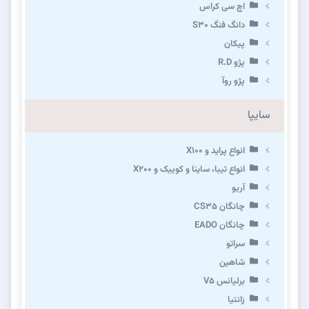
اچ سی کراس
دانگ فنگ S30
پیکان
پژو R.D
پژو روآ
سایپا
انواع پراید و X100
انواع تیبا، ساینا و کوییک و X200
آریو
چانگان CS35
چانگان EADO
سراتو
شاهین
برلیانس V5
زانتیا