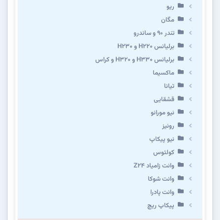
ریو
مگان
تندر ۹۰ و ساندرو
برلیانس H220 و H230
برلیانس H330 و H320 و کراس
ماکسیما
تیانا
قشقایی
نیو مورانو
رونیز
نیو پیکاپ
كولئوس
وانت زامیاد Z24
وانت شوکا
وانت پادرا
پیکاپ ریچ