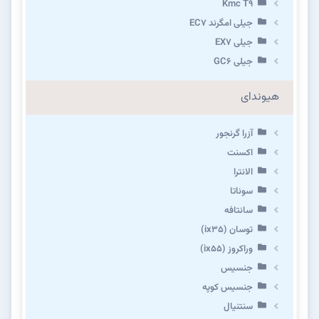
Kmc T9
جیلی امگرند EC7
جیلی EX7
جیلی GC6
هیوندای
آزرا گرنجور
اکسنت
الانترا
سوناتا
سانتافه
توسان (ix35)
وراکروز (ix55)
جنسیس
جنسیس کوپه
سنتنیال