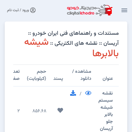
ورود / ثبت نام
مستندات و راهنماهای فنی ایران خودرو ::
شیشه
آریسان :: نقشه های الکتریکی ::
بالابرها
مشاهده /
حجم
تعداد
عنوان
دانلود
پسند
(کیلوبایت)
صفحات
نقشه
/
سيستم
شيشه
2
856.68
بالابر
جلو
آریسان