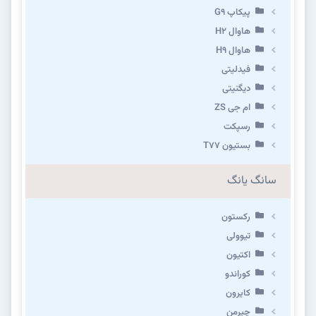
پیکاپ G۹
هاوال H۲
هاوال H۹
فیدلیتی
دیگنیتی
ام جی ZS
رسپکت
بستیون T۷۷
سانگ یانگ
رکستون
تیوولی
اکتیون
کوراندو
کایرون
چیرمن