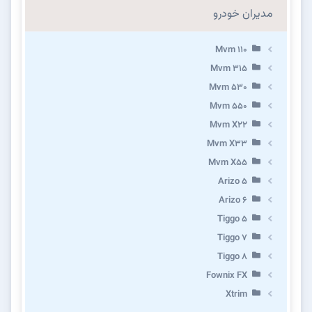
مدیران خودرو
Mvm 110
Mvm 315
Mvm 530
Mvm 550
Mvm X22
Mvm X33
Mvm X55
Arizo 5
Arizo 6
Tiggo 5
Tiggo 7
Tiggo 8
Fownix FX
Xtrim