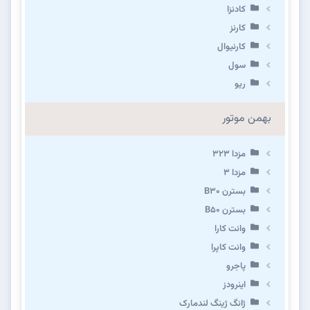
کادنزا
کارنز
کارنیوال
سول
ریو
بهمن موتور
مزدا ۳۲۳
مزدا ۳
بسترن B۳۰
بسترن B۵۰
وانت کارا
وانت کاپرا
پاجرو
اینرودز
ژانگ ژینگ لندمارک