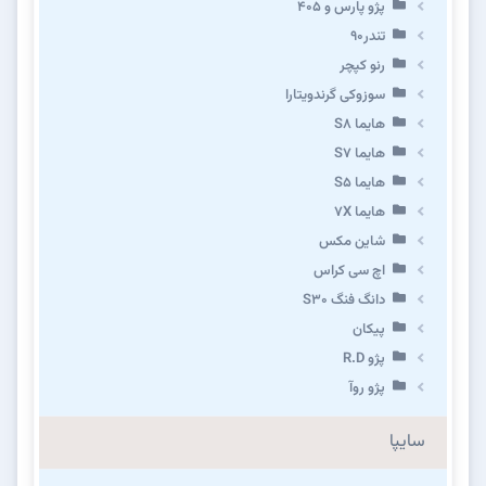
پژو پارس و ۴۰۵
تندر۹۰
رنو کپچر
سوزوکی گرندویتارا
هایما S8
هایما S7
هایما S5
هایما 7X
شاین مکس
اچ سی کراس
دانگ فنگ S30
پیکان
پژو R.D
پژو روآ
سایپا