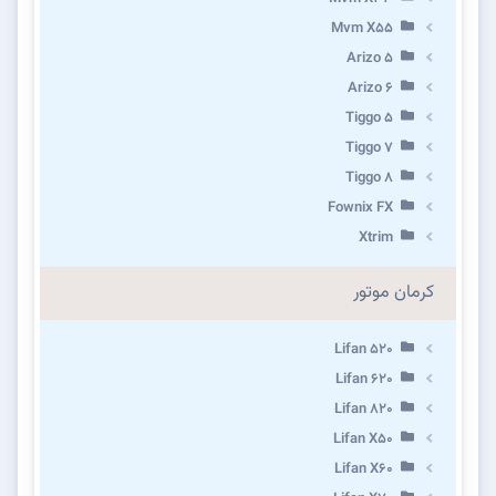
Mvm X55
Arizo 5
Arizo 6
Tiggo 5
Tiggo 7
Tiggo 8
Fownix FX
Xtrim
کرمان موتور
Lifan 520
Lifan 620
Lifan 820
Lifan X50
Lifan X60