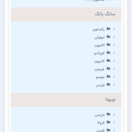
سانگ یانگ
رکستون
تیوولی
اکتیون
کوراندو
کایرون
چیرمن
موسو
تورس
تویوتا
یاریس
کرولا
کمری