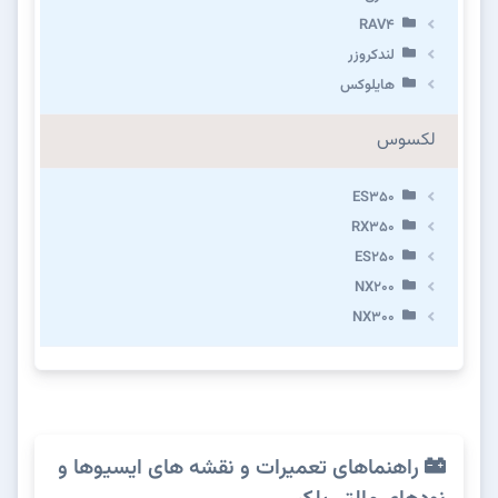
RAV4
لندکروزر
هایلوکس
لکسوس
ES350
RX350
ES250
NX200
NX300
راهنماهای تعمیرات و نقشه های ایسیوها و