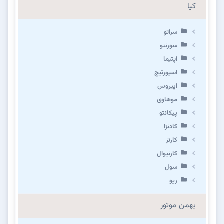
کیا
سراتو
سورنتو
اپتیما
اسپورتیج
اپیروس
موهاوی
پیکانتو
کادنزا
کارنز
کارنیوال
سول
ریو
بهمن موتور