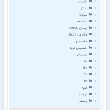
اکسنت
الانترا
سوناتا
سانتافه
توسان (ix35)
وراکروز (ix55)
جنسیس
جنسیس کوپه
سنتنیال
i10
i20
i30
H1
کوپه
تراجت
ولستر