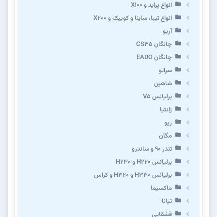
انواع پراید و X100
انواع تیبا، ساینا و کوییک و X200
آریو
چانگان CS35
چانگان EADO
سراتو
شاهین
برلیانس V5
زانتیا
ریو
مگان
تندر ۹۰ و ساندرو
برلیانس H220 و H230
برلیانس H330 و H320 و کراس
ماکسیما
تیانا
قشقایی