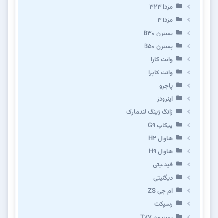
مزدا ۳۲۳
مزدا ۳
بسترن B۳۰
بسترن B۵۰
وانت کارا
وانت کاپرا
پاجرو
اینرودز
ژانگ ژینگ لندمارک
پیکاپ G۹
هاوال H۲
هاوال H۹
فیدلیتی
دیگنیتی
ام جی ZS
رسپکت
بستیون T۷۷