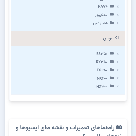
RAV4
لندکروزر
هایلوکس
لکسوس
ES350
RX350
ES250
NX200
NX300
راهنماهای تعمیرات و نقشه های ایسیوها و