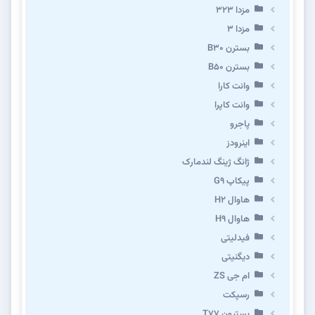
مزدا ۳۲۳
مزدا ۳
بسترن B۳۰
بسترن B۵۰
وانت کارا
وانت کاپرا
پاجرو
اینرودز
ژانگ ژینگ لندمارک
پیکاپ G۹
هاوال H۲
هاوال H۹
فیدلیتی
دیگنیتی
ام جی ZS
رسپکت
بستیون T۷۷