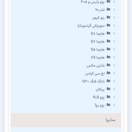
پژو پارس و ۴۰۵
تندر۹۰
رنو کپچر
سوزوکی گرندویتارا
هایما S8
هایما S7
هایما S5
هایما 7X
شاین مکس
اچ سی کراس
دانگ فنگ S30
پیکان
پژو R.D
پژو روآ
سایپا