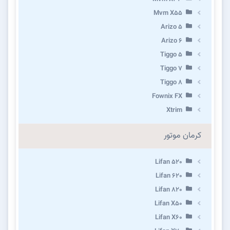
Mvm X55
Arizo 5
Arizo 6
Tiggo 5
Tiggo 7
Tiggo 8
Fownix FX
Xtrim
کرمان موتور
Lifan 520
Lifan 620
Lifan 820
Lifan X50
Lifan X60