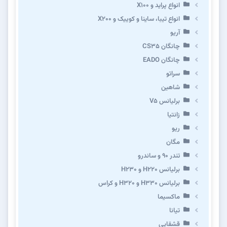
انواع پراید و X100
انواع تیبا، ساینا و کوییک و X200
آریو
چانگان CS35
چانگان EADO
سراتو
شاهین
برلیانس V5
زانتیا
ریو
مگان
تندر ۹۰ و ساندرو
برلیانس H220 و H230
برلیانس H330 و H320 و کراس
ماکسیما
تیانا
قشقایی