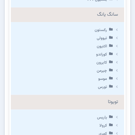
سانگ یانگ
رکستون
تیوولی
اکتیون
کوراندو
کایرون
چیرمن
موسو
تورس
تویوتا
یاریس
کرولا
کمری