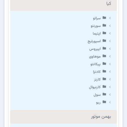
کیا
سراتو
سورنتو
اپتیما
اسپورتیج
اپیروس
موهاوی
پیکانتو
کادنزا
کارنز
کارنیوال
سول
ریو
بهمن موتور