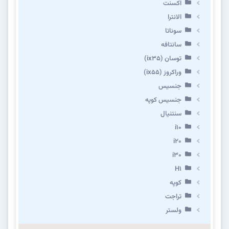
اکسنت
الانترا
سوناتا
سانتافه
توسان (ix35)
وراکروز (ix55)
جنسیس
جنسیس کوپه
سنتنیال
i10
i20
i30
H1
کوپه
تراجت
ولستر