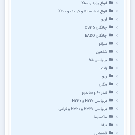
انواع پراید و X100
انواع تیبا، ساینا و کوییک و X200
آریو
چانگان CS35
چانگان EADO
سراتو
شاهین
برلیانس V5
زانتیا
ریو
مگان
تندر ۹۰ و ساندرو
برلیانس H220 و H230
برلیانس H330 و H320 و کراس
ماکسیما
تیانا
قشقایی