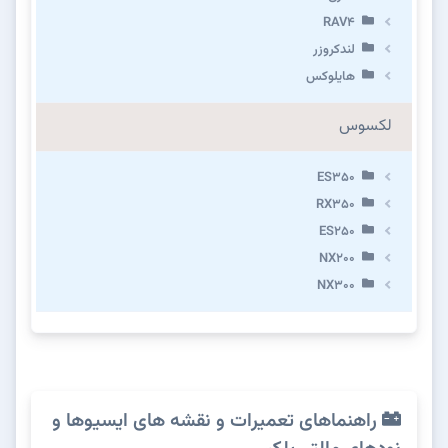
RAV4
لندکروزر
هایلوکس
لکسوس
ES350
RX350
ES250
NX200
NX300
راهنماهای تعمیرات و نقشه های ایسیوها و