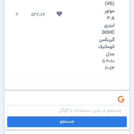
(VG)
موتور
2
527.86
3.5
لیتری
DOHC
گیربکس
اتوماتیک
مدل
2010 تا
2013
جستجو