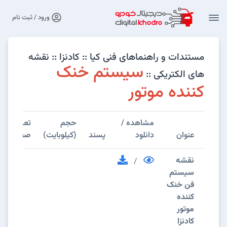
ورود / ثبت نام
مستندات و راهنماهای فنی کیا :: کادنزا :: نقشه
سیستم خنک
های الکتریکی ::
کننده موتور
مشاهده /
حجم
تعداد
عنوان
دانلود
پسند
(کیلوبایت)
صفحات
نقشه
/
سیستم
فن خنک
کننده
موتور
کادنزا