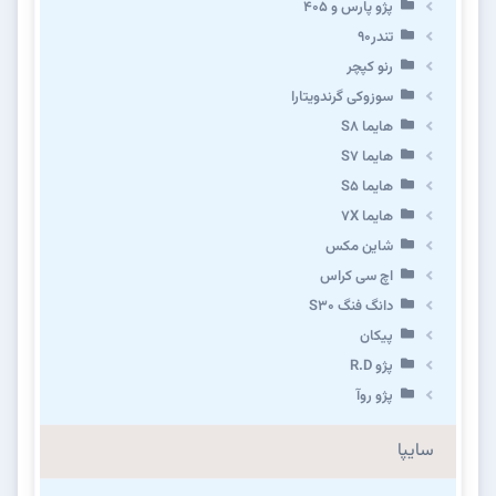
پژو پارس و ۴۰۵
تندر۹۰
رنو کپچر
سوزوکی گرندویتارا
هایما S8
هایما S7
هایما S5
هایما 7X
شاین مکس
اچ سی کراس
دانگ فنگ S30
پیکان
پژو R.D
پژو روآ
سایپا