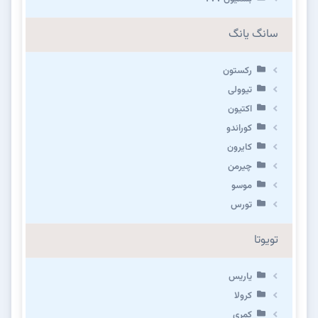
سانگ یانگ
رکستون
تیوولی
اکتیون
کوراندو
کایرون
چیرمن
موسو
تورس
تویوتا
یاریس
کرولا
کمری