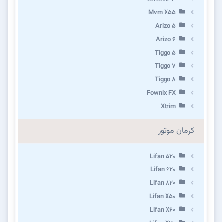
Mvm X55
Arizo 5
Arizo 6
Tiggo 5
Tiggo 7
Tiggo 8
Fownix FX
Xtrim
کرمان موتور
Lifan 520
Lifan 620
Lifan 820
Lifan X50
Lifan X60