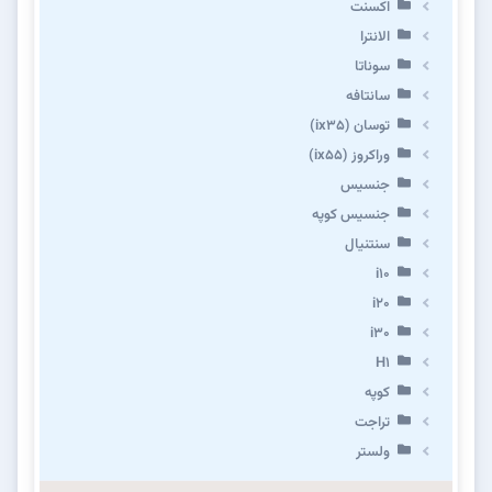
اکسنت
الانترا
سوناتا
سانتافه
توسان (ix35)
وراکروز (ix55)
جنسیس
جنسیس کوپه
سنتنیال
i10
i20
i30
H1
کوپه
تراجت
ولستر