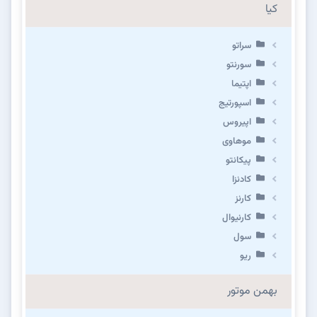
کیا
سراتو
سورنتو
اپتیما
اسپورتیج
اپیروس
موهاوی
پیکانتو
کادنزا
کارنز
کارنیوال
سول
ریو
بهمن موتور