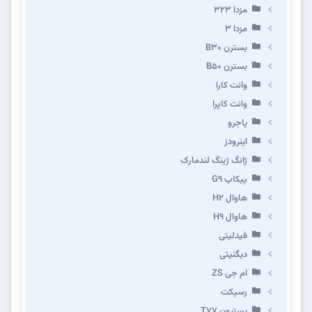
مزدا ۳۲۳
مزدا ۳
بسترن B۳۰
بسترن B۵۰
وانت کارا
وانت کاپرا
پاجرو
اینرودز
ژانگ ژینگ لندمارک
پیکاپ G۹
هاوال H۲
هاوال H۹
فیدلیتی
دیگنیتی
ام جی ZS
رسپکت
بستیون T۷۷