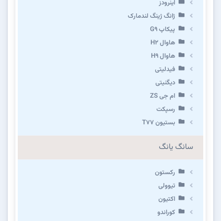
اینرودز
ژانگ ژینگ لندمارک
پیکاپ G۹
هاوال H۲
هاوال H۹
فیدلیتی
دیگنیتی
ام جی ZS
رسپکت
بستیون T۷۷
سانگ یانگ
رکستون
تیوولی
اکتیون
کوراندو