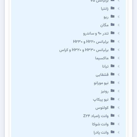
برلیانس V5
زانتیا
ریو
مگان
تندر ۹۰ و ساندرو
برلیانس H220 و H230
برلیانس H330 و H320 و کراس
ماکسیما
تیانا
قشقایی
نیو مورانو
رونیز
نیو پیکاپ
كولئوس
وانت زامیاد Z24
وانت شوکا
وانت پادرا