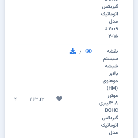
گیربکس
اتوماتیک
مدل
2009 تا
2015
نقشه
/
سیستم
شیشه
بالابر
موهاوی
(HM)
موتور
4
1163.13
3.8لیتری
DOHC
گیربکس
اتوماتیک
مدل