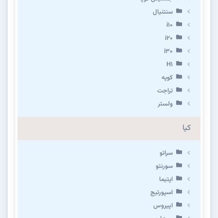
سنتنیال
i10
i20
i30
H1
کوپه
تراجت
ولستر
کیا
سراتو
سورنتو
اپتیما
اسپورتیج
اپیروس