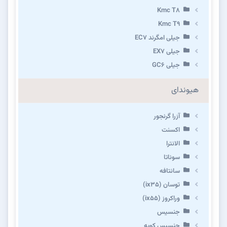
Kmc T8
Kmc T9
جیلی امگرند EC7
جیلی EX7
جیلی GC6
هیوندای
آزرا گرنجور
اکسنت
الانترا
سوناتا
سانتافه
توسان (ix35)
وراکروز (ix55)
جنسیس
جنسیس کوپه