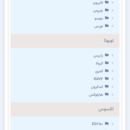
کایرون
چیرمن
موسو
تورس
تویوتا
یاریس
کرولا
کمری
RAV4
لندکروزر
هایلوکس
لکسوس
ES350