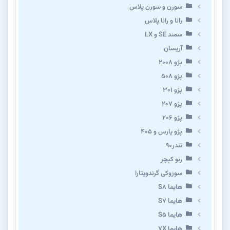
سورن و سورن پلاس
رانا و رانا پلاس
سمند SE و LX
آریسان
پژو ۲۰۰۸
پژو ۵۰۸
پژو 301
پژو ۲۰۷
پژو ۲۰۶
پژو پارس و ۴۰۵
تندر۹۰
رنو کپچر
سوزوکی گرندویتارا
هایما S8
هایما S7
هایما S5
هایما 7X