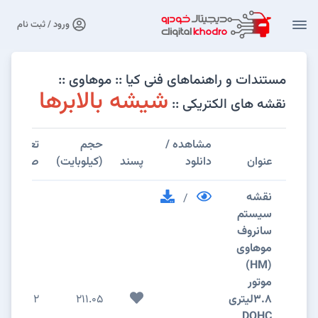
ورود / ثبت نام
مستندات و راهنماهای فنی کیا :: موهاوی ::
شیشه بالابرها
نقشه های الکتریکی ::
مشاهده /
حجم
تعداد
عنوان
دانلود
پسند
(کیلوبایت)
صفحات
نقشه
/
سیستم
سانروف
موهاوی
(HM)
موتور
3.8لیتری
211.05
2
DOHC