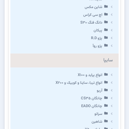
شاین مکس
اچ سی کراس
دانگ فنگ S30
پیکان
پژو R.D
پژو روآ
سایپا
انواع پراید و X100
انواع تیبا، ساینا و کوییک و X200
آریو
چانگان CS35
چانگان EADO
سراتو
شاهین