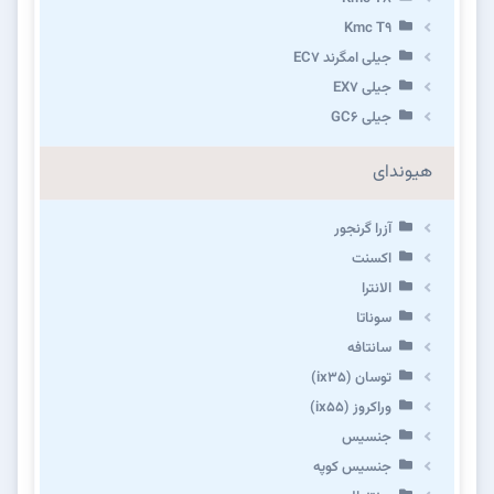
Kmc T9
جیلی امگرند EC7
جیلی EX7
جیلی GC6
هیوندای
آزرا گرنجور
اکسنت
الانترا
سوناتا
سانتافه
توسان (ix35)
وراکروز (ix55)
جنسیس
جنسیس کوپه