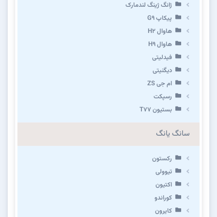
ژانگ ژینگ لندمارک
پیکاپ G۹
هاوال H۲
هاوال H۹
فیدلیتی
دیگنیتی
ام جی ZS
رسپکت
بستیون T۷۷
سانگ یانگ
رکستون
تیوولی
اکتیون
کوراندو
کایرون