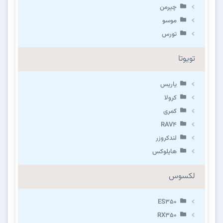
چیرمن
موسو
تورس
تویوتا
یاریس
کرولا
کمری
RAV4
لندکروزر
هایلوکس
لکسوس
ES350
RX350