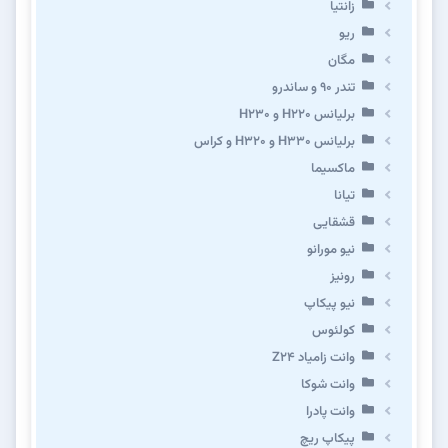
زانتیا
ریو
مگان
تندر ۹۰ و ساندرو
برلیانس H220 و H230
برلیانس H330 و H320 و کراس
ماکسیما
تیانا
قشقایی
نیو مورانو
رونیز
نیو پیکاپ
كولئوس
وانت زامیاد Z24
وانت شوکا
وانت پادرا
پیکاپ ریچ