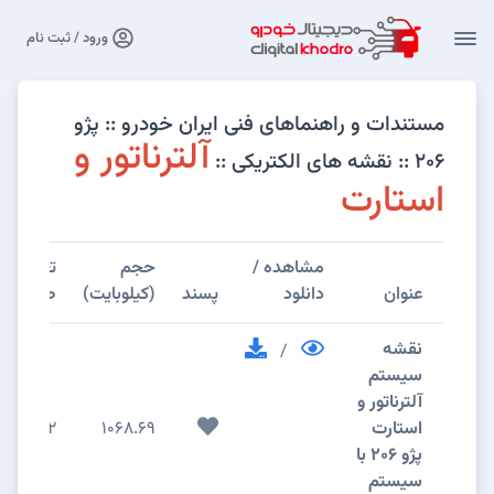
ورود / ثبت نام
مستندات و راهنماهای فنی ایران خودرو :: پژو
آلترناتور و
۲۰۶ :: نقشه های الکتریکی ::
استارت
مشاهده /
حجم
تعداد
عنوان
دانلود
پسند
(کیلوبایت)
صفحات
نقشه
/
سیستم
آلترناتور و
استارت
1068.69
2
پژو 206 با
سیستم