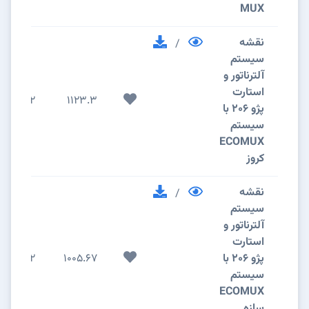
MUX
نقشه
/
سیستم
آلترناتور و
استارت
2
1123.3
پژو 206 با
سیستم
ECOMUX
کروز
نقشه
/
سیستم
آلترناتور و
استارت
پژو 206 با
1005.67
2
سیستم
ECOMUX
سازه