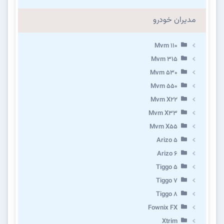
مدیران خودرو
Mvm 110
Mvm 315
Mvm 530
Mvm 550
Mvm X22
Mvm X33
Mvm X55
Arizo 5
Arizo 6
Tiggo 5
Tiggo 7
Tiggo 8
Fownix FX
Xtrim