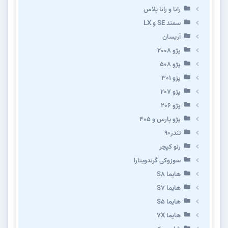
رانا و رانا پلاس
سمند SE و LX
آریسان
پژو ۲۰۰۸
پژو ۵۰۸
پژو 301
پژو ۲۰۷
پژو ۲۰۶
پژو پارس و ۴۰۵
تندر۹۰
رنو کپچر
سوزوکی گرندویتارا
هایما S8
هایما S7
هایما S5
هایما 7X