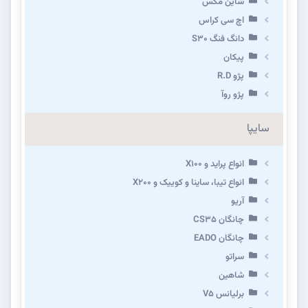
شاین مکس
اچ سی کراس
دانگ فنگ S30
پیکان
پژو R.D
پژو روآ
سایپا
انواع پراید و X100
انواع تیبا، ساینا و کوییک و X200
آریو
چانگان CS35
چانگان EADO
سراتو
شاهین
برلیانس V5