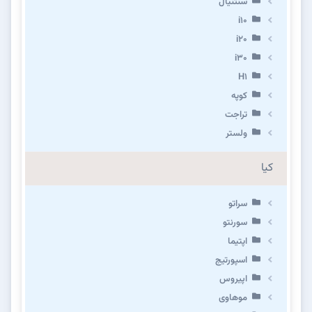
سنتنیال
i10
i20
i30
H1
کوپه
تراجت
ولستر
کیا
سراتو
سورنتو
اپتیما
اسپورتیج
اپیروس
موهاوی