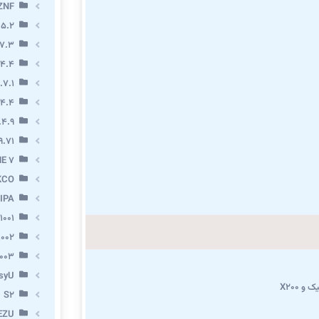
ZNF
 5.2
7.3
.4.4
.7.1
.4.4
.4.9
9.71
E 7
KCO
IPA
1001
002
003
syU
و X200
S2
EZU