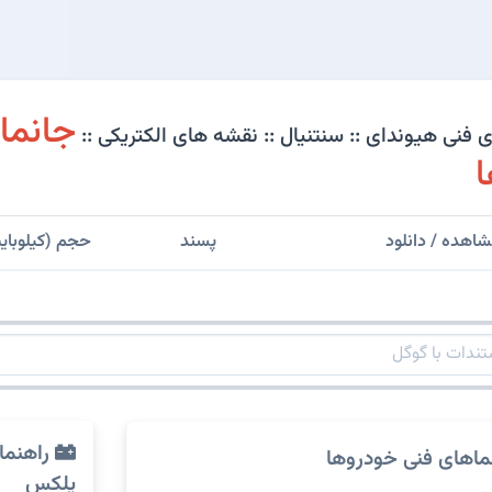
جانما
فنی هیوندای :: سنتنیال :: نقشه های الکتریکی ::
ا
اهده / دانلود
پسند
حجم (کیلوبای
راهنما
ماهای فنی خودروها
پلکس