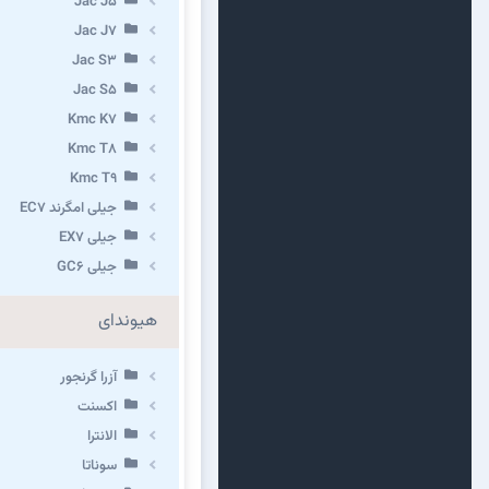
Jac J5
Jac J7
Jac S3
Jac S5
Kmc K7
Kmc T8
Kmc T9
جیلی امگرند EC7
جیلی EX7
جیلی GC6
هیوندای
آزرا گرنجور
اکسنت
الانترا
سوناتا