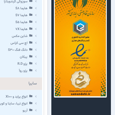
سوزوکی گرندویتارا
هایما S8
هایما S7
هایما S5
هایما 7X
شاین مکس
اچ سی کراس
دانگ فنگ S30
پیکان
پژو R.D
پژو روآ
سایپا
انواع پراید و X100
انواع تیبا، ساینا و کوییک 
آریو