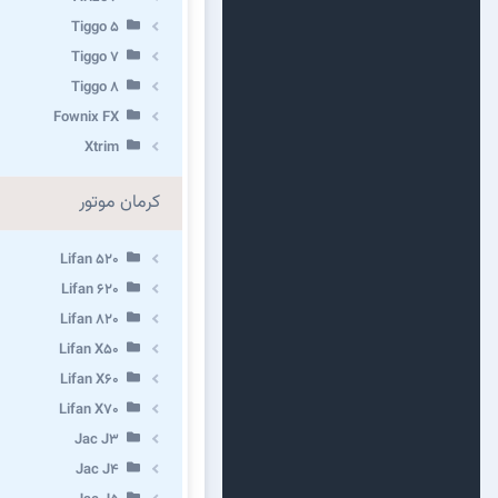
Tiggo 5
Tiggo 7
Tiggo 8
Fownix FX
Xtrim
کرمان موتور
Lifan 520
Lifan 620
Lifan 820
Lifan X50
Lifan X60
Lifan X70
Jac J3
Jac J4