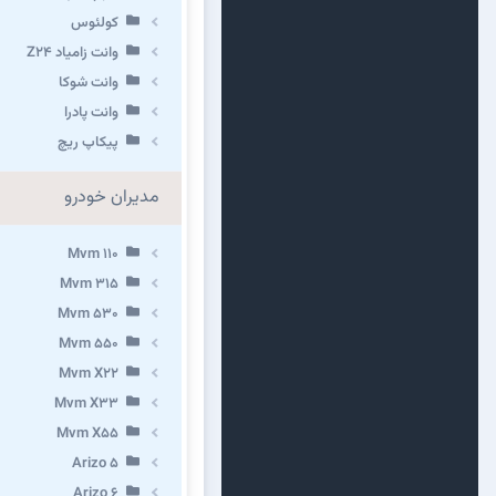
كولئوس
وانت زامیاد Z24
وانت شوکا
وانت پادرا
پیکاپ ریچ
مدیران خودرو
Mvm 110
Mvm 315
Mvm 530
Mvm 550
Mvm X22
Mvm X33
Mvm X55
Arizo 5
Arizo 6