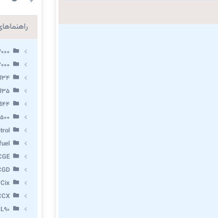
راهنماهای 
2000
3000
 J34
 J35
VB44
X500
trol
fuel
CGE
CGD
 Cix
CCX
 L90