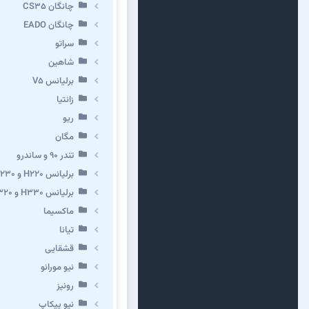
چانگان CS35
چانگان EADO
سراتو
شاهین
برلیانس V5
زانتیا
ریو
مگان
تندر ۹۰ و ساندرو
برلیانس H220 و H230
برلیانس H330 و H320 و کراس
ماکسیما
تیانا
قشقایی
نیو مورانو
رونیز
نیو پیکاپ