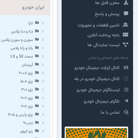
مخزن فایل ها
ایران خودرو
پرسش و پاسخ
تارا
تامین قطعات و تجهیزات
دنا و دنا پلاس
باجه پرداخت آنلاین
سورن و سورن پلاس
لیست نمایندگی ها
رانا و رانا پلاس
سمند SE و LX
شبکه های اجتماعی و تماس
آریسان
کانال آپارات دیجیتال خودرو
پژو ۲۰۰۸
کانال دیجیتال خودرو در بله
پژو ۵۰۸
پژو 301
اینستاگرام دیجیتال خودرو
پژو ۲۰۷
تلگرام دیجیتال خودرو
پژو ۲۰۶
تماس با ما
پژو پارس و ۴۰۵
تندر۹۰
رنو کپچر