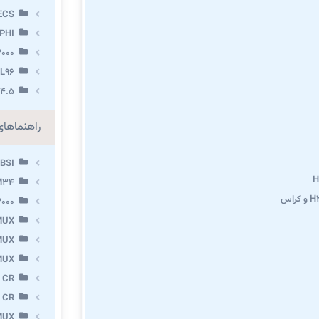
ECS
PHI
000
L96
.4.5
راهنماها
BSI
M34
000
MUX
MUX
MUX
 CR
 CR
MUX