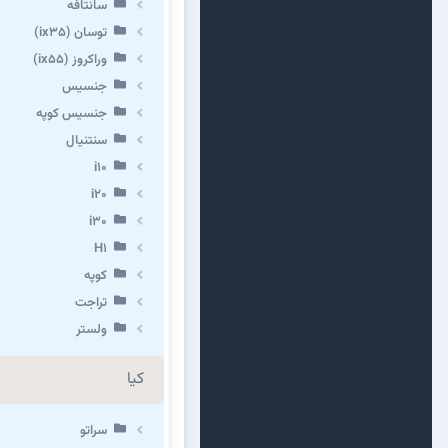
سانتافه
توسان (ix35)
وراکروز (ix55)
جنسیس
جنسیس کوپه
سنتنیال
i10
i20
i30
H1
کوپه
تراجت
ولستر
کیا
سراتو