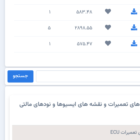
1
583.48
5
2898.55
1
575.47
جستجو
های تعمیرات و نقشه های ایسیوها و نودهای مالتی
تعمیرات ECU