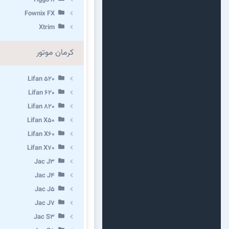
Fownix FX
Xtrim
کرمان موتور
Lifan 520
Lifan 620
Lifan 820
Lifan X50
Lifan X60
Lifan X70
Jac J3
Jac J4
Jac J5
Jac J7
Jac S3