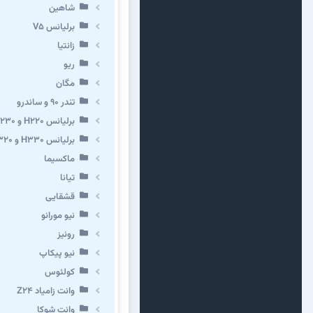
شاهین
برلیانس V5
زانتیا
ریو
مگان
تندر ۹۰ و ساندرو
برلیانس H220 و H230
برلیانس H330 و H320 و کراس
ماکسیما
تیانا
قشقایی
نیو مورانو
رونیز
نیو پیکاپ
كولئوس
وانت زامیاد Z24
وانت شوکا