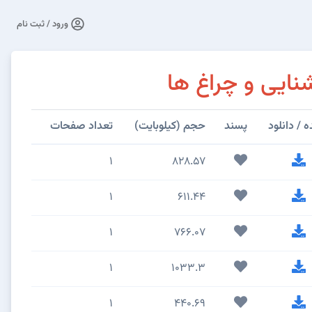
ورود / ثبت نام
نایی و چراغ ها
/ دانلود
پسند
حجم (کیلوبایت)
تعداد صفحات
1
828.57
1
611.44
1
766.07
1
1033.3
1
440.69