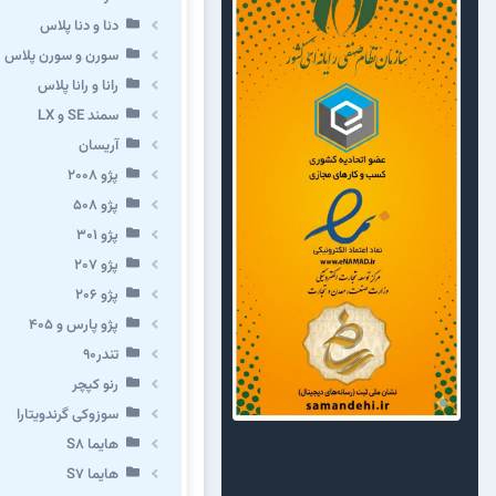
دنا و دنا پلاس
سورن و سورن پلاس
رانا و رانا پلاس
سمند SE و LX
آریسان
پژو ۲۰۰۸
پژو ۵۰۸
پژو 301
پژو ۲۰۷
پژو ۲۰۶
پژو پارس و ۴۰۵
تندر۹۰
رنو کپچر
سوزوکی گرندویتارا
هایما S8
هایما S7