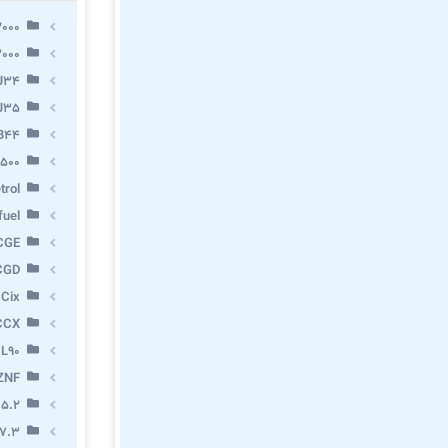
2000
3000
 J34
 J35
VB44
X500
trol
fuel
CGE
CGD
 Cix
CCX
 L90
ZNF
 5.2
7.3