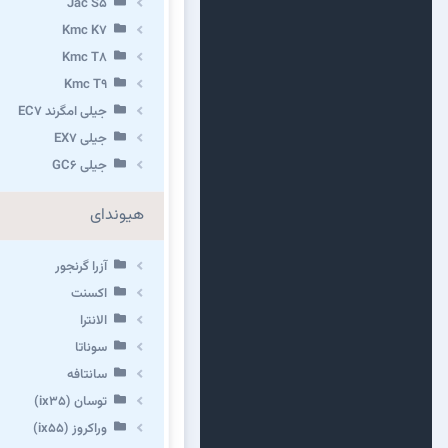
Jac S5
Kmc K7
Kmc T8
Kmc T9
جیلی امگرند EC7
جیلی EX7
جیلی GC6
هیوندای
آزرا گرنجور
اکسنت
الانترا
سوناتا
سانتافه
توسان (ix35)
وراکروز (ix55)