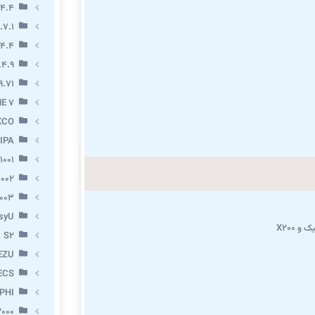
.4.4
.7.1
.4.4
.4.9
9.71
E 7
KCO
IPA
1001
002
003
syU
و X200
S2
EZU
ECS
PHI
000