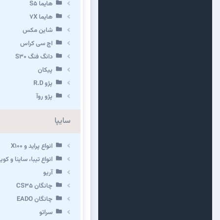
هایما S5
هایما 7X
شاین مکس
اچ سی کراس
دانگ فنگ S30
پیکان
پژو R.D
پژو روآ
سایپا
انواع پراید و X100
انواع تیبا، ساینا و کوییک 
آریو
چانگان CS35
چانگان EADO
سراتو