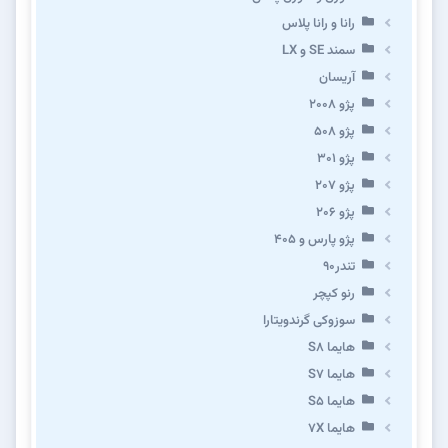
رانا و رانا پلاس
سمند SE و LX
آریسان
پژو ۲۰۰۸
پژو ۵۰۸
پژو 301
پژو ۲۰۷
پژو ۲۰۶
پژو پارس و ۴۰۵
تندر۹۰
رنو کپچر
سوزوکی گرندویتارا
هایما S8
هایما S7
هایما S5
هایما 7X