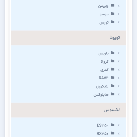
چیرمن
موسو
تورس
تویوتا
یاریس
کرولا
کمری
RAV4
لندکروزر
هایلوکس
لکسوس
ES350
RX350