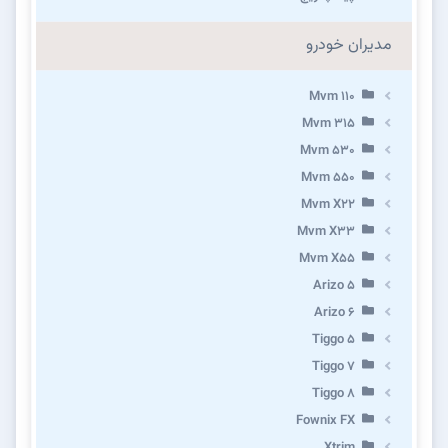
مدیران خودرو
Mvm 110
Mvm 315
Mvm 530
Mvm 550
Mvm X22
Mvm X33
Mvm X55
Arizo 5
Arizo 6
Tiggo 5
Tiggo 7
Tiggo 8
Fownix FX
Xtrim