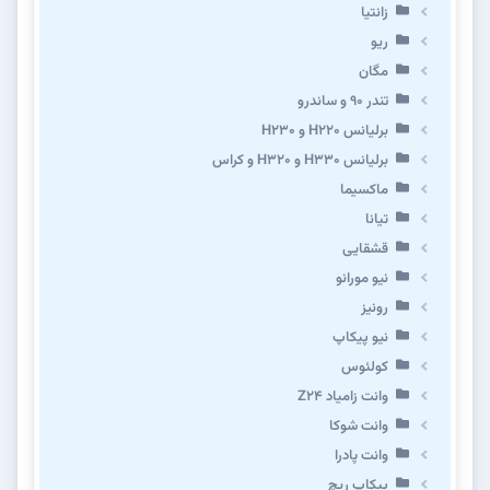
زانتیا
ریو
مگان
تندر ۹۰ و ساندرو
برلیانس H220 و H230
برلیانس H330 و H320 و کراس
ماکسیما
تیانا
قشقایی
نیو مورانو
رونیز
نیو پیکاپ
كولئوس
وانت زامیاد Z24
وانت شوکا
وانت پادرا
پیکاپ ریچ