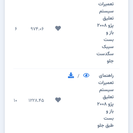
تعمیرات
سیستم
تعلیق
پژو 2008
6
974.06
باز و
بست
سیبک
سگدست
جلو
راهنمای
/
تعمیرات
سیستم
تعلیق
10
1228.45
پژو 2008
باز و
بست
طبق جلو