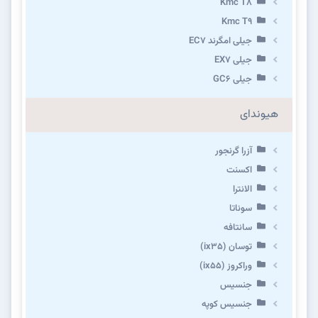
Kmc T8
Kmc T9
جیلی امگرند EC7
جیلی EX7
جیلی GC6
هیوندای
آزرا گرنجور
اکسنت
الانترا
سوناتا
سانتافه
توسان (ix35)
وراکروز (ix55)
جنسیس
جنسیس کوپه