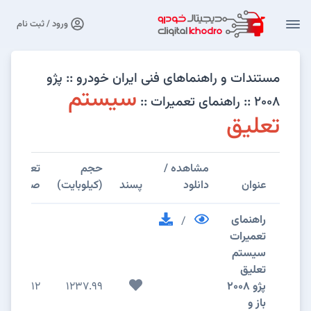
ورود / ثبت نام
مستندات و راهنماهای فنی ایران خودرو :: پژو
سیستم
۲۰۰۸ :: راهنمای تعمیرات ::
تعلیق
مشاهده /
حجم
تعداد
عنوان
دانلود
پسند
(کیلوبایت)
صفحات
راهنمای
/
تعمیرات
سیستم
تعلیق
پژو 2008
1237.99
12
باز و