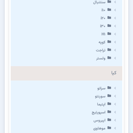
سنتنیال
i10
i20
i30
H1
کوپه
تراجت
ولستر
کیا
سراتو
سورنتو
اپتیما
اسپورتیج
اپیروس
موهاوی