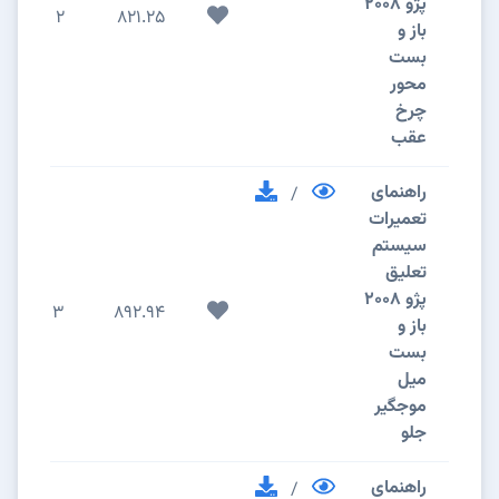
پژو 2008
2
821.25
باز و
بست
محور
چرخ
عقب
راهنمای
/
تعمیرات
سیستم
تعلیق
پژو 2008
3
892.94
باز و
بست
میل
موجگیر
جلو
راهنمای
/