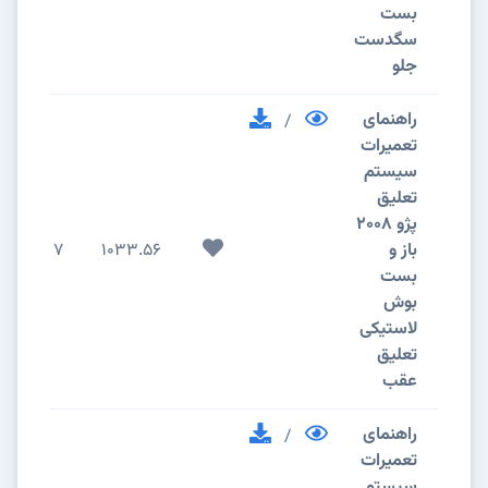
بست
سگدست
جلو
راهنمای
/
تعمیرات
سیستم
تعلیق
پژو 2008
باز و
1033.56
7
بست
بوش
لاستیکی
تعلیق
عقب
راهنمای
/
تعمیرات
سیستم