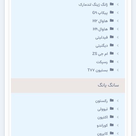
ژانگ ژینگ لندمارک
پیکاپ G۹
هاوال H۲
هاوال H۹
فیدلیتی
دیگنیتی
ام جی ZS
رسپکت
بستیون T۷۷
سانگ یانگ
رکستون
تیوولی
اکتیون
کوراندو
کایرون