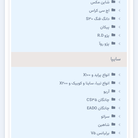
شاین مکس
اچ سی کراس
دانگ فنگ S30
پیکان
پژو R.D
پژو روآ
سایپا
انواع پراید و X100
انواع تیبا، ساینا و کوییک و X200
آریو
چانگان CS35
چانگان EADO
سراتو
شاهین
برلیانس V5