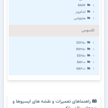
RAV4
لندکروزر
هایلوکس
لکسوس
ES350
RX350
ES250
NX200
NX300
راهنماهای تعمیرات و نقشه های ایسیوها و