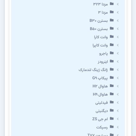
مزدا ۳۲۳
مزدا ۳
بسترن B۳۰
بسترن B۵۰
وانت کارا
وانت کاپرا
پاجرو
اینرودز
ژانگ ژینگ لندمارک
پیکاپ G۹
هاوال H۲
هاوال H۹
فیدلیتی
دیگنیتی
ام جی ZS
رسپکت
بستیون T۷۷