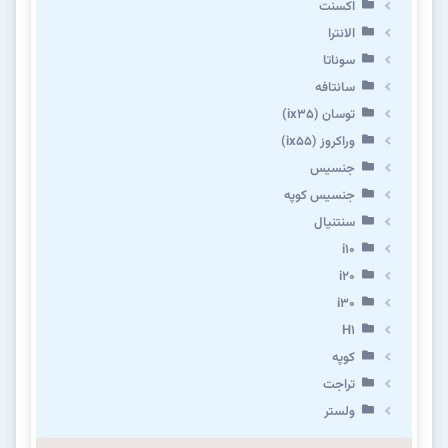
اکسنت
الانترا
سوناتا
سانتافه
توسان (ix35)
وراکروز (ix55)
جنسیس
جنسیس کوپه
سنتنیال
i10
i20
i30
H1
کوپه
تراجت
ولستر