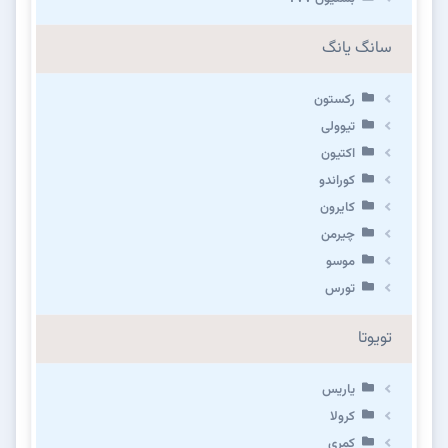
سانگ یانگ
رکستون
تیوولی
اکتیون
کوراندو
کایرون
چیرمن
موسو
تورس
تویوتا
یاریس
کرولا
کمری