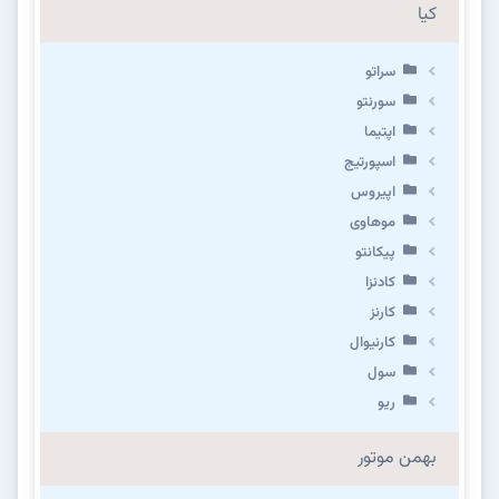
کیا
سراتو
سورنتو
اپتیما
اسپورتیج
اپیروس
موهاوی
پیکانتو
کادنزا
کارنز
کارنیوال
سول
ریو
بهمن موتور