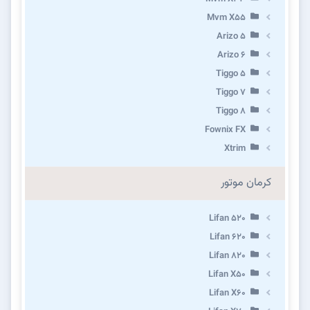
Mvm X55
Arizo 5
Arizo 6
Tiggo 5
Tiggo 7
Tiggo 8
Fownix FX
Xtrim
کرمان موتور
Lifan 520
Lifan 620
Lifan 820
Lifan X50
Lifan X60