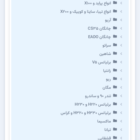
انواع پراید و X100
انواع تیبا، ساینا و کوییک و X200
آریو
چانگان CS35
چانگان EADO
سراتو
شاهین
برلیانس V5
زانتیا
ریو
مگان
تندر ۹۰ و ساندرو
برلیانس H220 و H230
برلیانس H330 و H320 و کراس
ماکسیما
تیانا
قشقایی