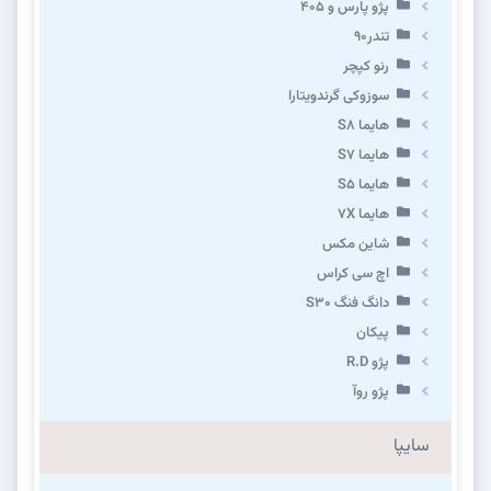
پژو پارس و ۴۰۵
تندر۹۰
رنو کپچر
سوزوکی گرندویتارا
هایما S8
هایما S7
هایما S5
هایما 7X
شاین مکس
اچ سی کراس
دانگ فنگ S30
پیکان
پژو R.D
پژو روآ
سایپا