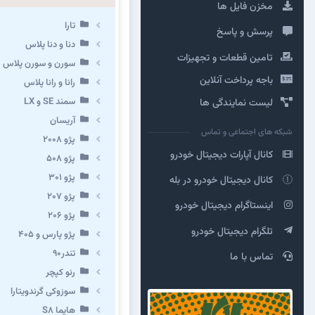
مخزن فایل ها
تارا
پرسش و پاسخ
دنا و دنا پلاس
تامین قطعات و تجهیزات
سورن و سورن پلاس
باجه پرداخت آنلاین
رانا و رانا پلاس
سمند SE و LX
لیست نمایندگی ها
آریسان
شبکه های اجتماعی و تماس
پژو ۲۰۰۸
کانال آپارات دیجیتال خودرو
پژو ۵۰۸
پژو 301
کانال دیجیتال خودرو در بله
پژو ۲۰۷
اینستاگرام دیجیتال خودرو
پژو ۲۰۶
تلگرام دیجیتال خودرو
پژو پارس و ۴۰۵
تندر۹۰
تماس با ما
رنو کپچر
سوزوکی گرندویتارا
هایما S8