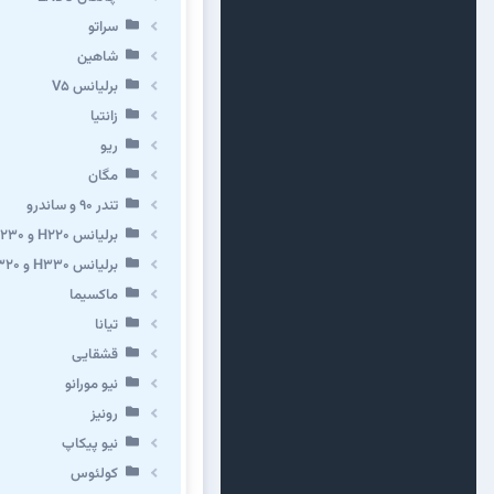
سراتو
شاهین
برلیانس V5
زانتیا
ریو
مگان
تندر ۹۰ و ساندرو
برلیانس H220 و H230
برلیانس H330 و H320 و کراس
ماکسیما
تیانا
قشقایی
نیو مورانو
رونیز
نیو پیکاپ
كولئوس