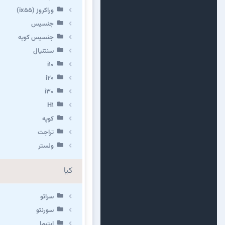
وراکروز (ix55)
جنسیس
جنسیس کوپه
سنتنیال
i10
i20
i30
H1
کوپه
تراجت
ولستر
کیا
سراتو
سورنتو
اپتیما