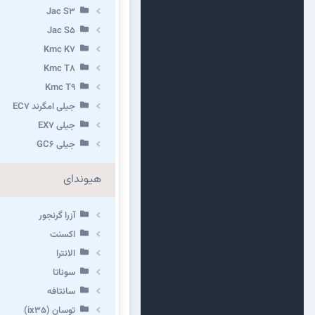
Jac S3
Jac S5
Kmc K7
Kmc T8
Kmc T9
جیلی امگرند EC7
جیلی EX7
جیلی GC6
هیوندای
آزرا گرنجور
اکسنت
الانترا
سوناتا
سانتافه
توسان (ix35)