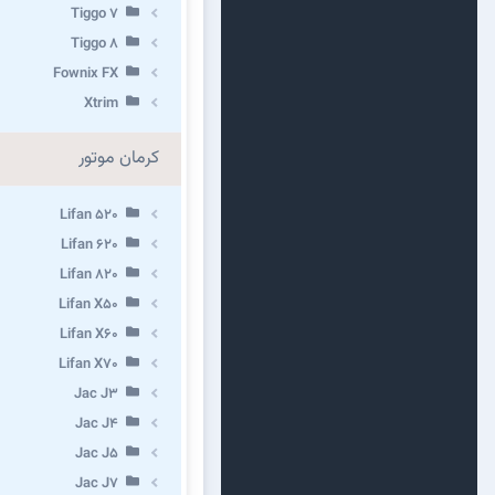
Tiggo 7
Tiggo 8
Fownix FX
Xtrim
کرمان موتور
Lifan 520
Lifan 620
Lifan 820
Lifan X50
Lifan X60
Lifan X70
Jac J3
Jac J4
Jac J5
Jac J7