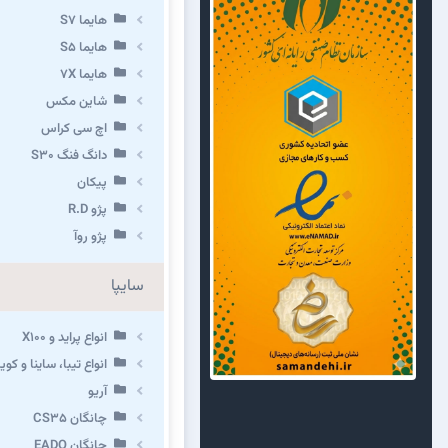
هایما S7
هایما S5
هایما 7X
شاین مکس
اچ سی کراس
دانگ فنگ S30
پیکان
پژو R.D
پژو روآ
سایپا
انواع پراید و X100
انواع تیبا، ساینا و کوییک 
آریو
چانگان CS35
چانگان EADO