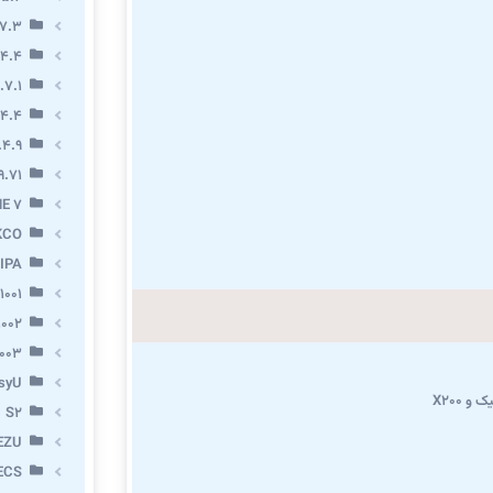
7.3
.4.4
.7.1
.4.4
.4.9
9.71
E 7
KCO
IPA
1001
002
003
syU
و X200
S2
EZU
ECS