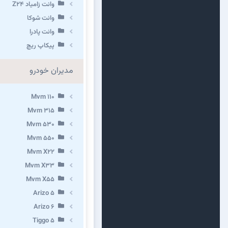
وانت زامیاد Z24
وانت شوکا
وانت پادرا
پیکاپ ریچ
مدیران خودرو
Mvm 110
Mvm 315
Mvm 530
Mvm 550
Mvm X22
Mvm X33
Mvm X55
Arizo 5
Arizo 6
Tiggo 5