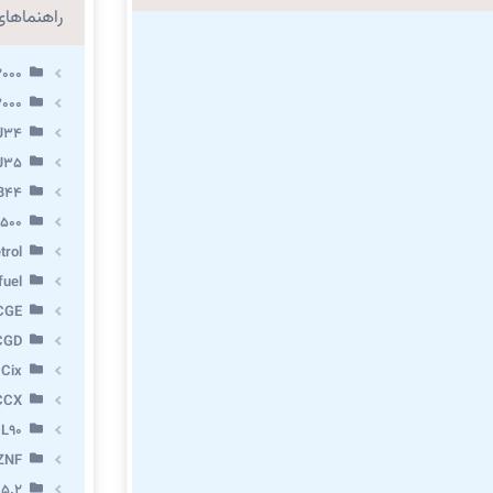
راهنماهای 
2000
3000
 J34
 J35
VB44
X500
trol
fuel
CGE
CGD
 Cix
CCX
 L90
ZNF
 5.2