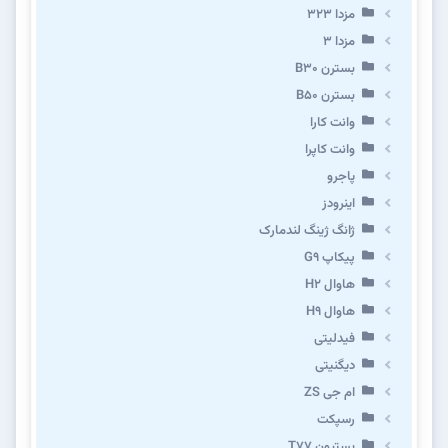
مزدا ۳۲۳
مزدا ۳
بسترن B۳۰
بسترن B۵۰
وانت کارا
وانت کاپرا
پاجرو
اینرودز
ژانگ ژینگ لندمارک
پیکاپ G۹
هاوال H۲
هاوال H۹
فیدلیتی
دیگنیتی
ام جی ZS
رسپکت
بستیون T۷۷