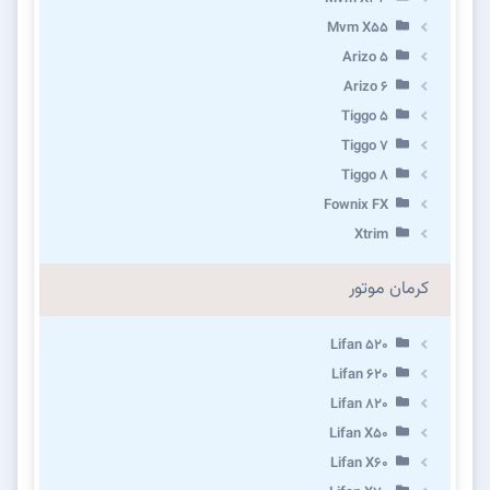
Mvm X55
Arizo 5
Arizo 6
Tiggo 5
Tiggo 7
Tiggo 8
Fownix FX
Xtrim
کرمان موتور
Lifan 520
Lifan 620
Lifan 820
Lifan X50
Lifan X60