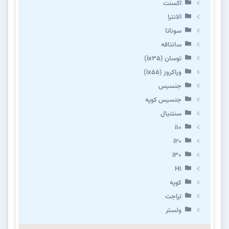
اکسنت
الانترا
سوناتا
سانتافه
توسان (ix35)
وراکروز (ix55)
جنسیس
جنسیس کوپه
سنتنیال
i10
i20
i30
H1
کوپه
تراجت
ولستر