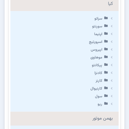
کیا
سراتو
سورنتو
اپتیما
اسپورتیج
اپیروس
موهاوی
پیکانتو
کادنزا
کارنز
کارنیوال
سول
ریو
بهمن موتور