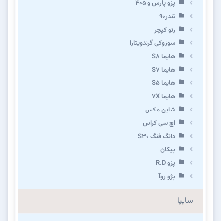
پژو پارس و ۴۰۵
تندر۹۰
رنو کپچر
سوزوکی گرندویتارا
هایما S8
هایما S7
هایما S5
هایما 7X
شاین مکس
اچ سی کراس
دانگ فنگ S30
پیکان
پژو R.D
پژو روآ
سایپا