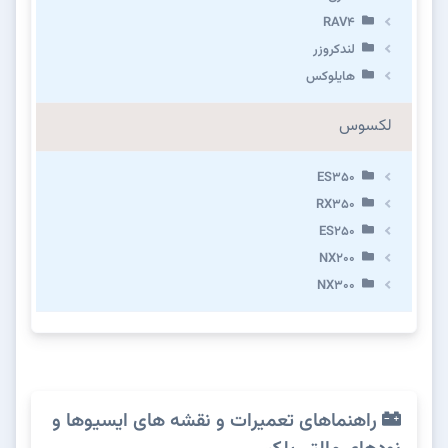
RAV4
لندکروزر
هایلوکس
لکسوس
ES350
RX350
ES250
NX200
NX300
راهنماهای تعمیرات و نقشه های ایسیوها و