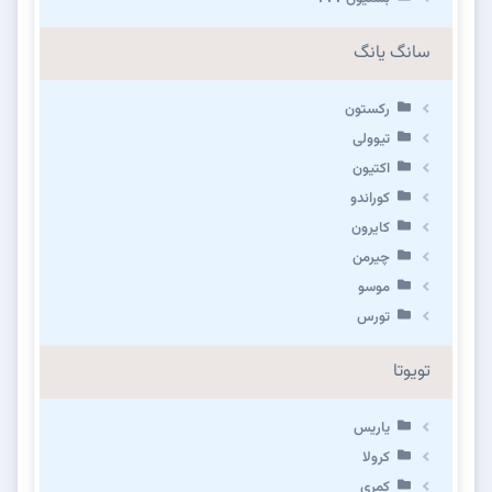
سانگ یانگ
رکستون
تیوولی
اکتیون
کوراندو
کایرون
چیرمن
موسو
تورس
تویوتا
یاریس
کرولا
کمری