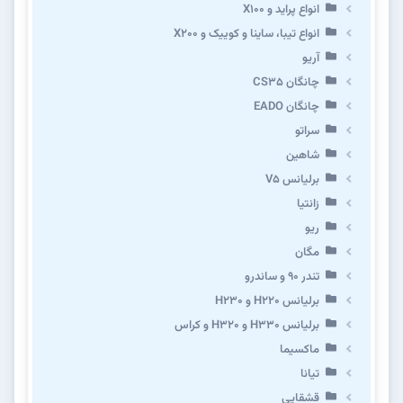
انواع پراید و X100
انواع تیبا، ساینا و کوییک و X200
آریو
چانگان CS35
چانگان EADO
سراتو
شاهین
برلیانس V5
زانتیا
ریو
مگان
تندر ۹۰ و ساندرو
برلیانس H220 و H230
برلیانس H330 و H320 و کراس
ماکسیما
تیانا
قشقایی