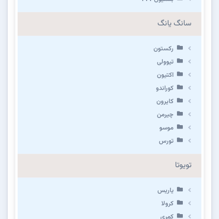
سانگ یانگ
رکستون
تیوولی
اکتیون
کوراندو
کایرون
چیرمن
موسو
تورس
تویوتا
یاریس
کرولا
کمری