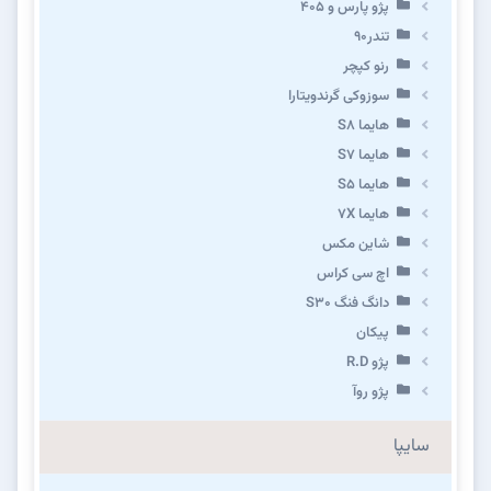
پژو پارس و ۴۰۵
تندر۹۰
رنو کپچر
سوزوکی گرندویتارا
هایما S8
هایما S7
هایما S5
هایما 7X
شاین مکس
اچ سی کراس
دانگ فنگ S30
پیکان
پژو R.D
پژو روآ
سایپا