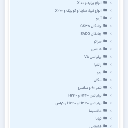
انواع پراید و X100
انواع تیبا، ساینا و کوییک و X200
آریو
چانگان CS35
چانگان EADO
سراتو
شاهین
برلیانس V5
زانتیا
ریو
مگان
تندر ۹۰ و ساندرو
برلیانس H220 و H230
برلیانس H330 و H320 و کراس
ماکسیما
تیانا
قشقایی