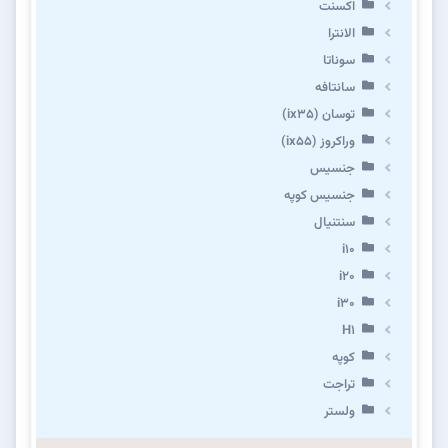
اکسنت
الانترا
سوناتا
سانتافه
توسان (ix35)
وراکروز (ix55)
جنسیس
جنسیس کوپه
سنتنیال
i10
i20
i30
H1
کوپه
تراجت
ولستر