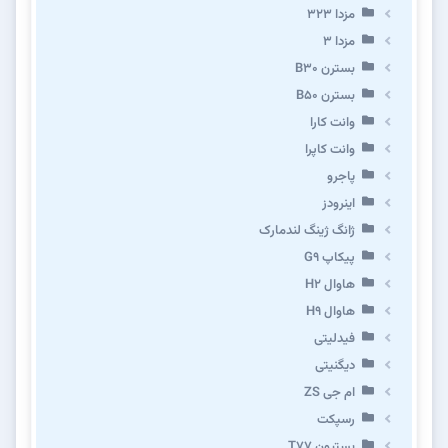
مزدا ۳۲۳
مزدا ۳
بسترن B۳۰
بسترن B۵۰
وانت کارا
وانت کاپرا
پاجرو
اینرودز
ژانگ ژینگ لندمارک
پیکاپ G۹
هاوال H۲
هاوال H۹
فیدلیتی
دیگنیتی
ام جی ZS
رسپکت
بستیون T۷۷