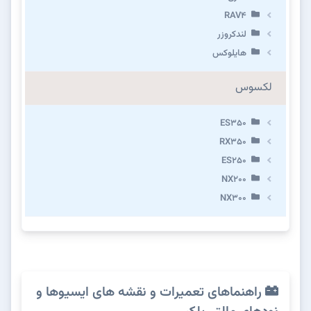
RAV4
لندکروزر
هایلوکس
لکسوس
ES350
RX350
ES250
NX200
NX300
راهنماهای تعمیرات و نقشه های ایسیوها و