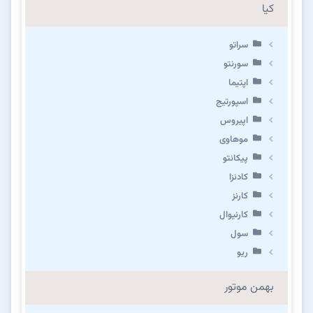
کیا
سراتو
سورنتو
اپتیما
اسپورتیج
اپیروس
موهاوی
پیکانتو
کادنزا
کارنز
کارنیوال
سول
ریو
بهمن موتور