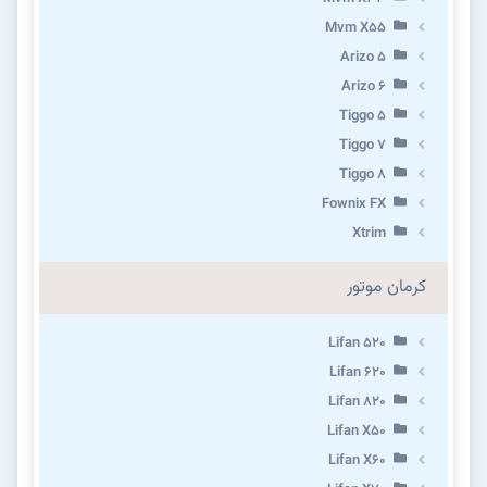
Mvm X55
Arizo 5
Arizo 6
Tiggo 5
Tiggo 7
Tiggo 8
Fownix FX
Xtrim
کرمان موتور
Lifan 520
Lifan 620
Lifan 820
Lifan X50
Lifan X60