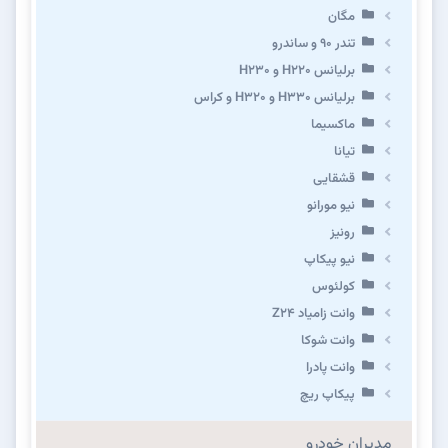
مگان
تندر ۹۰ و ساندرو
برلیانس H220 و H230
برلیانس H330 و H320 و کراس
ماکسیما
تیانا
قشقایی
نیو مورانو
رونیز
نیو پیکاپ
كولئوس
وانت زامیاد Z24
وانت شوکا
وانت پادرا
پیکاپ ریچ
مدیران خودرو