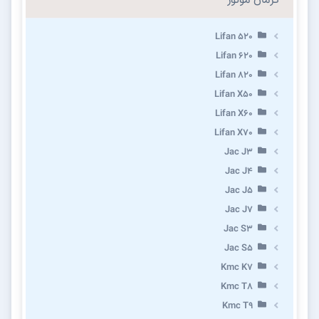
کرمان موتور
Lifan 520
Lifan 620
Lifan 820
Lifan X50
Lifan X60
Lifan X70
Jac J3
Jac J4
Jac J5
Jac J7
Jac S3
Jac S5
Kmc K7
Kmc T8
Kmc T9