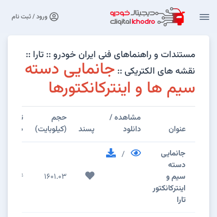
ورود / ثبت نام
مستندات و راهنماهای فنی ایران خودرو :: تارا ::
جانمایی دسته
نقشه های الکتریکی ::
سیم ها و اینترکانکتورها
مشاهده /
حجم
تعداد
عنوان
دانلود
پسند
(کیلوبایت)
صفحات
جانمایی
/
دسته
سیم و
1601.03
34
اینترکانکتور
تارا