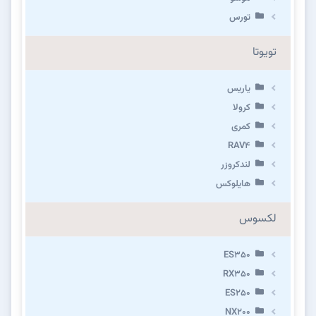
تورس
تویوتا
یاریس
کرولا
کمری
RAV4
لندکروزر
هایلوکس
لکسوس
ES350
RX350
ES250
NX200