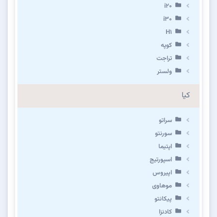
i20
i30
H1
کوپه
تراجت
ولستر
کیا
سراتو
سورنتو
اپتیما
اسپورتیج
اپیروس
موهاوی
پیکانتو
کادنزا