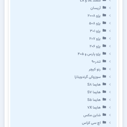
سمند SE و LX
آریسان
پژو ۲۰۰۸
پژو ۵۰۸
پژو 301
پژو ۲۰۷
پژو ۲۰۶
پژو پارس و ۴۰۵
تندر۹۰
رنو کپچر
سوزوکی گرندویتارا
هایما S8
هایما S7
هایما S5
هایما 7X
شاین مکس
اچ سی کراس