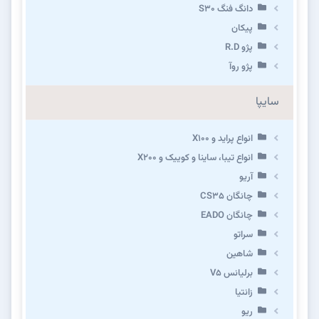
دانگ فنگ S30
پیکان
پژو R.D
پژو روآ
سایپا
انواع پراید و X100
انواع تیبا، ساینا و کوییک و X200
آریو
چانگان CS35
چانگان EADO
سراتو
شاهین
برلیانس V5
زانتیا
ریو