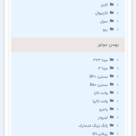
کارنز
کارنیوال
سول
ریو
بهمن موتور
مزدا ۳۲۳
مزدا ۳
بسترن B۳۰
بسترن B۵۰
وانت کارا
وانت کاپرا
پاجرو
اینرودز
ژانگ ژینگ لندمارک
پیکاپ G۹