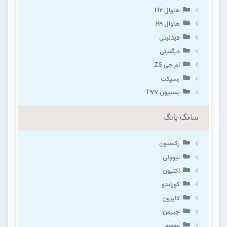
هاوال H۲
هاوال H۹
فیدلیتی
دیگنیتی
ام جی ZS
رسپکت
بستیون T۷۷
سانگ یانگ
رکستون
تیوولی
اکتیون
کوراندو
کایرون
چیرمن
موسو