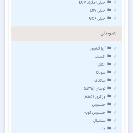
جیلی امگرند EC7
جیلی EX7
جیلی GC6
هیوندای
آزرا گرنجور
اکسنت
الانترا
سوناتا
سانتافه
توسان (ix35)
وراکروز (ix55)
جنسیس
جنسیس کوپه
سنتنیال
i10