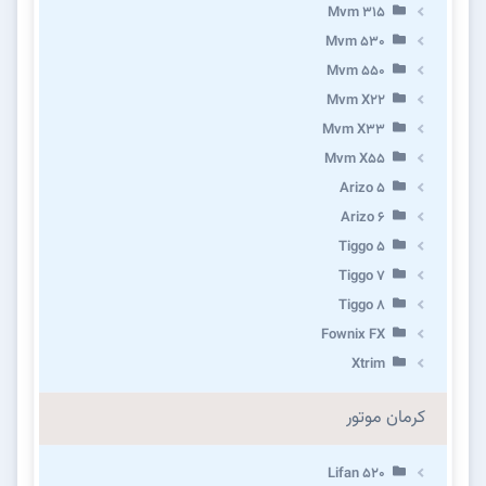
Mvm 315
Mvm 530
Mvm 550
Mvm X22
Mvm X33
Mvm X55
Arizo 5
Arizo 6
Tiggo 5
Tiggo 7
Tiggo 8
Fownix FX
Xtrim
کرمان موتور
Lifan 520