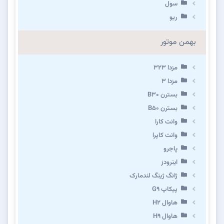
سول
ریو
بهمن موتور
مزدا ۳۲۳
مزدا ۳
بسترن B۳۰
بسترن B۵۰
وانت کارا
وانت کاپرا
پاجرو
اینرودز
ژانگ ژینگ لندمارک
پیکاپ G۹
هاوال H۲
هاوال H۹