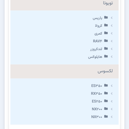
تویوتا
یاریس
کرولا
کمری
RAV4
لندکروزر
هایلوکس
لکسوس
ES350
RX350
ES250
NX200
NX300