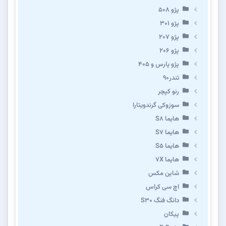
پژو ۵۰۸
پژو 301
پژو ۲۰۷
پژو ۲۰۶
پژو پارس و ۴۰۵
تندر۹۰
رنو کپچر
سوزوکی گرندویتارا
هایما S8
هایما S7
هایما S5
هایما 7X
شاین مکس
اچ سی کراس
دانگ فنگ S30
پیکان