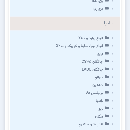
پژو R.D
پژو روآ
سایپا
انواع پراید و X100
انواع تیبا، ساینا و کوییک و X200
آریو
چانگان CS35
چانگان EADO
سراتو
شاهین
برلیانس V5
زانتیا
ریو
مگان
تندر ۹۰ و ساندرو