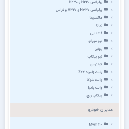
برلیانس H220 و H230
برلیانس H330 و H320 و کراس
ماکسیما
تیانا
قشقایی
نیو مورانو
رونیز
نیو پیکاپ
كولئوس
وانت زامیاد Z24
وانت شوکا
وانت پادرا
پیکاپ ریچ
مدیران خودرو
Mvm 110