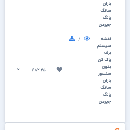
باران
سانگ
یانگ
چیرمن
نقشه
/
سیستم
برف
پاک کن
بدون
2
1182.25
سنسور
باران
سانگ
یانگ
چیرمن