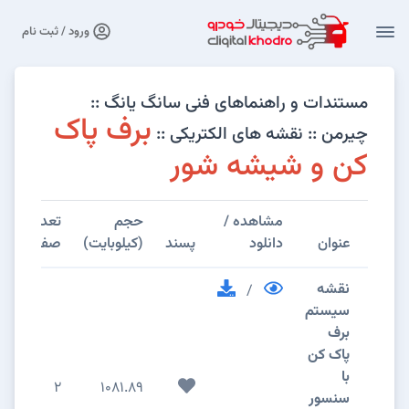
ورود / ثبت نام
مستندات و راهنماهای فنی سانگ یانگ ::
برف پاک
چیرمن :: نقشه های الکتریکی ::
کن و شیشه شور
مشاهده /
حجم
تعداد
عنوان
دانلود
پسند
(کیلوبایت)
صفحات
نقشه
/
سیستم
برف
پاک کن
با
2
1081.89
سنسور