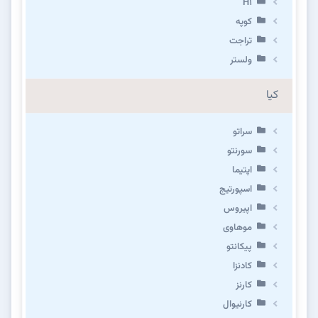
H1
کوپه
تراجت
ولستر
کیا
سراتو
سورنتو
اپتیما
اسپورتیج
اپیروس
موهاوی
پیکانتو
کادنزا
کارنز
کارنیوال