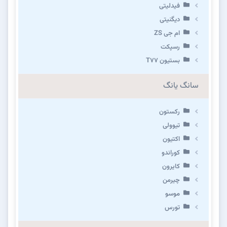
فیدلیتی
دیگنیتی
ام جی ZS
رسپکت
بستیون T۷۷
سانگ یانگ
رکستون
تیوولی
اکتیون
کوراندو
کایرون
چیرمن
موسو
تورس