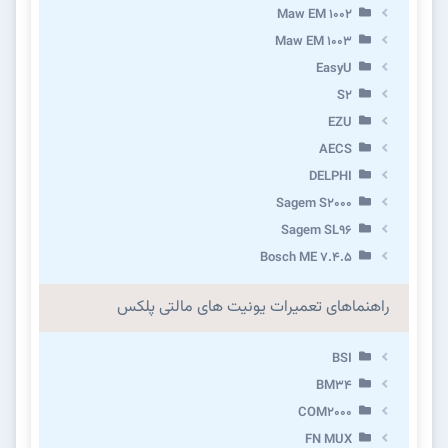
Maw EM 1002
Maw EM 1003
EasyU
S2
EZU
AECS
DELPHI
Sagem S2000
Sagem SL96
Bosch ME 7.4.5
راهنماهای تعمیرات یونیت های مالتی پلکس
BSI
BM34
COM2000
FN MUX