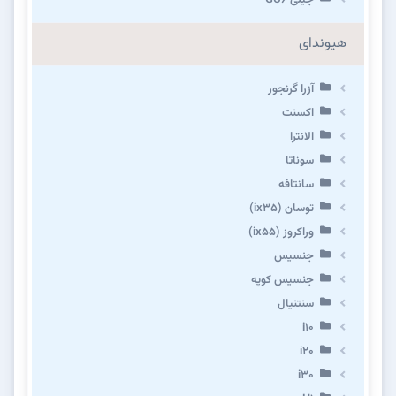
هیوندای
آزرا گرنجور
اکسنت
الانترا
سوناتا
سانتافه
توسان (ix35)
وراکروز (ix55)
جنسیس
جنسیس کوپه
سنتنیال
i10
i20
i30