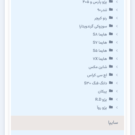
پژو پارس و ۴۰۵
تندر۹۰
رنو کپچر
سوزوکی گرندویتارا
هایما S8
هایما S7
هایما S5
هایما 7X
شاین مکس
اچ سی کراس
دانگ فنگ S30
پیکان
پژو R.D
پژو روآ
سایپا