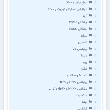
انواع پراید و X100
انواع تیبا، ساینا و کوییک و X200
آریو
چانگان CS35
چانگان EADO
سراتو
شاهین
برلیانس V5
زانتیا
ریو
مگان
تندر ۹۰ و ساندرو
برلیانس H220 و H230
برلیانس H330 و H320 و کراس
ماکسیما
تیانا
قشقایی