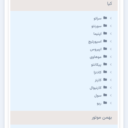
کیا
سراتو
سورنتو
اپتیما
اسپورتیج
اپیروس
موهاوی
پیکانتو
کادنزا
کارنز
کارنیوال
سول
ریو
بهمن موتور