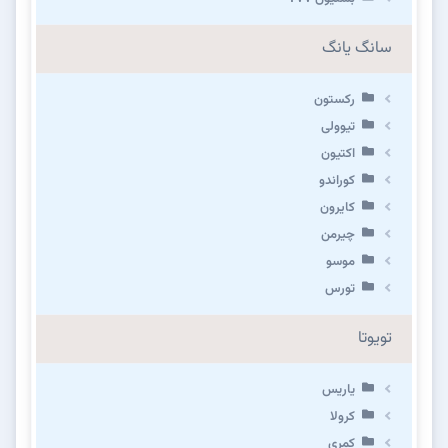
سانگ یانگ
رکستون
تیوولی
اکتیون
کوراندو
کایرون
چیرمن
موسو
تورس
تویوتا
یاریس
کرولا
کمری