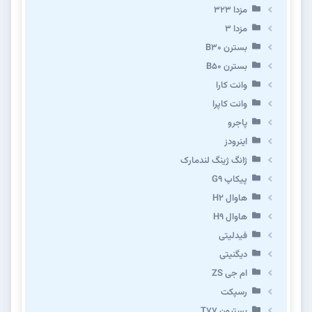
مزدا ۳۲۳
مزدا ۳
بسترن B۳۰
بسترن B۵۰
وانت کارا
وانت کاپرا
پاجرو
اینرودز
ژانگ ژینگ لندمارک
پیکاپ G۹
هاوال H۲
هاوال H۹
فیدلیتی
دیگنیتی
ام جی ZS
رسپکت
بستیون T۷۷