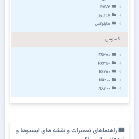
RAV4
لندکروزر
هایلوکس
لکسوس
ES350
RX350
ES250
NX200
NX300
راهنماهای تعمیرات و نقشه های ایسیوها و