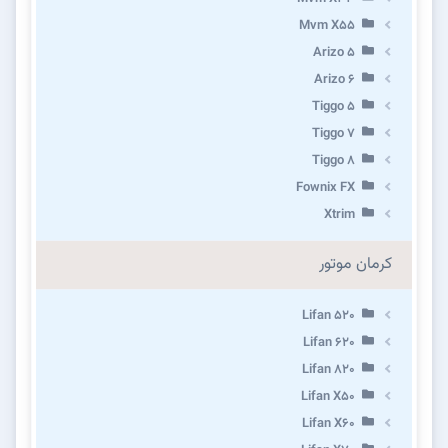
Mvm X55
Arizo 5
Arizo 6
Tiggo 5
Tiggo 7
Tiggo 8
Fownix FX
Xtrim
کرمان موتور
Lifan 520
Lifan 620
Lifan 820
Lifan X50
Lifan X60