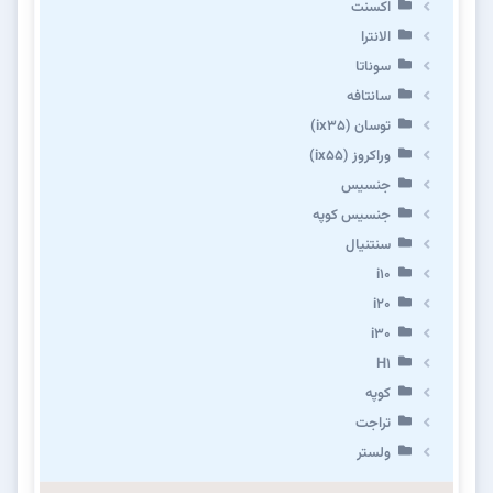
اکسنت
الانترا
سوناتا
سانتافه
توسان (ix35)
وراکروز (ix55)
جنسیس
جنسیس کوپه
سنتنیال
i10
i20
i30
H1
کوپه
تراجت
ولستر