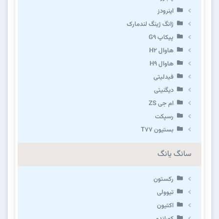
اینرودز
ژانگ ژینگ لندمارک
پیکاپ G۹
هاوال H۲
هاوال H۹
فیدلیتی
دیگنیتی
ام جی ZS
رسپکت
بستیون T۷۷
سانگ یانگ
رکستون
تیوولی
اکتیون
کوراندو