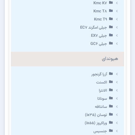
Kmc K7
Kmc T8
Kmc T9
جیلی امگرند EC7
جیلی EX7
جیلی GC6
هیوندای
آزرا گرنجور
اکسنت
الانترا
سوناتا
سانتافه
توسان (ix35)
وراکروز (ix55)
جنسیس