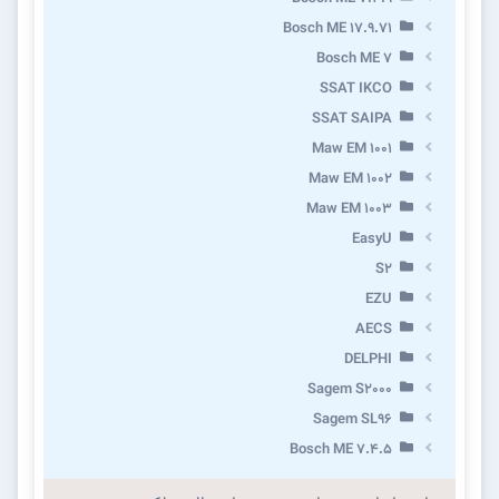
Bosch ME 17.9.71
Bosch ME 7
SSAT IKCO
SSAT SAIPA
Maw EM 1001
Maw EM 1002
Maw EM 1003
EasyU
S2
EZU
AECS
DELPHI
Sagem S2000
Sagem SL96
Bosch ME 7.4.5