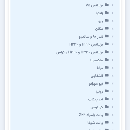
برلیانس V5
زانتیا
ریو
مگان
تندر ۹۰ و ساندرو
برلیانس H220 و H230
برلیانس H330 و H320 و کراس
ماکسیما
تیانا
قشقایی
نیو مورانو
رونیز
نیو پیکاپ
كولئوس
وانت زامیاد Z24
وانت شوکا