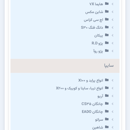
هایما 7X
شاین مکس
اچ سی کراس
دانگ فنگ S30
پیکان
پژو R.D
پژو روآ
سایپا
انواع پراید و X100
انواع تیبا، ساینا و کوییک و X200
آریو
چانگان CS35
چانگان EADO
سراتو
شاهین