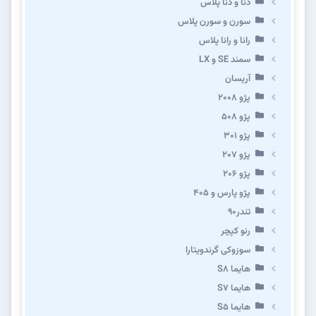
دنا و دنا پلاس
سورن و سورن پلاس
رانا و رانا پلاس
سمند SE و LX
آریسان
پژو ۲۰۰۸
پژو ۵۰۸
پژو 301
پژو ۲۰۷
پژو ۲۰۶
پژو پارس و ۴۰۵
تندر۹۰
رنو کپچر
سوزوکی گرندویتارا
هایما S8
هایما S7
هایما S5