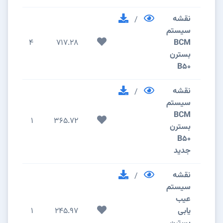
نقشه
/
سیستم
4
717.28
BCM
بسترن
B50
نقشه
/
سیستم
BCM
1
365.72
بسترن
B50
جدید
نقشه
/
سیستم
عیب
یابی
245.97
1