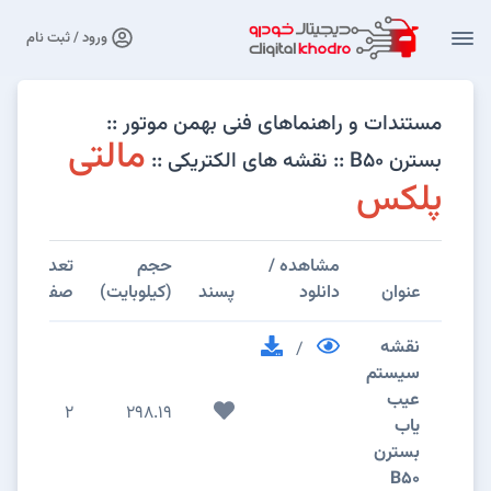
ورود / ثبت نام
مستندات و راهنماهای فنی بهمن موتور ::
مالتی
بسترن B۵۰ :: نقشه های الکتریکی ::
پلکس
مشاهده /
حجم
تعداد
عنوان
دانلود
پسند
(کیلوبایت)
صفحات
نقشه
/
سیستم
عیب
2
298.19
یاب
بسترن
B50