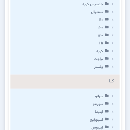
جنسیس کوپه
سنتنیال
i10
i20
i30
H1
کوپه
تراجت
ولستر
کیا
سراتو
سورنتو
اپتیما
اسپورتیج
اپیروس