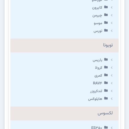
کایرون
چیرمن
موسو
تورس
تویوتا
یاریس
کرولا
کمری
RAV4
لندکروزر
هایلوکس
لکسوس
ES350