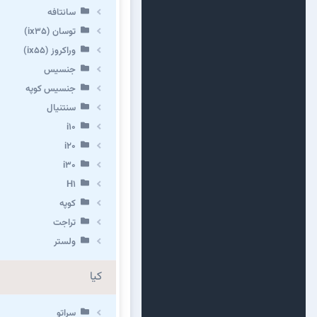
سانتافه
توسان (ix35)
وراکروز (ix55)
جنسیس
جنسیس کوپه
سنتنیال
i10
i20
i30
H1
کوپه
تراجت
ولستر
کیا
سراتو