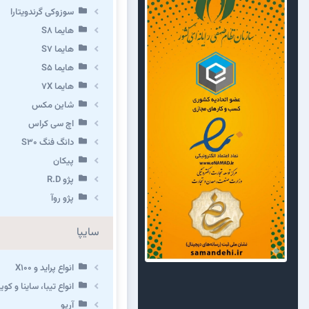
سوزوکی گرندویتارا
هایما S8
هایما S7
هایما S5
هایما 7X
شاین مکس
اچ سی کراس
دانگ فنگ S30
پیکان
پژو R.D
پژو روآ
سایپا
انواع پراید و X100
انواع تیبا، ساینا و کوییک 
آریو