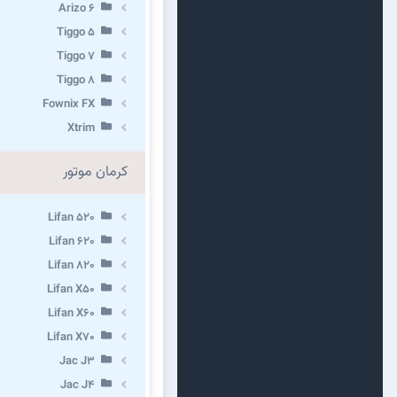
Arizo 6
Tiggo 5
Tiggo 7
Tiggo 8
Fownix FX
Xtrim
کرمان موتور
Lifan 520
Lifan 620
Lifan 820
Lifan X50
Lifan X60
Lifan X70
Jac J3
Jac J4