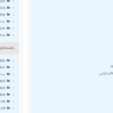
EZU
ECS
PHI
000
L96
.4.5
راهنماها
BSI
M34
000
MUX
MUX
MUX
 CR
 CR