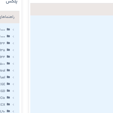
پلکس
راهنماهای 
2000
3000
 J34
 J35
VB44
X500
trol
fuel
CGE
CGD
 Cix
CCX
 L90