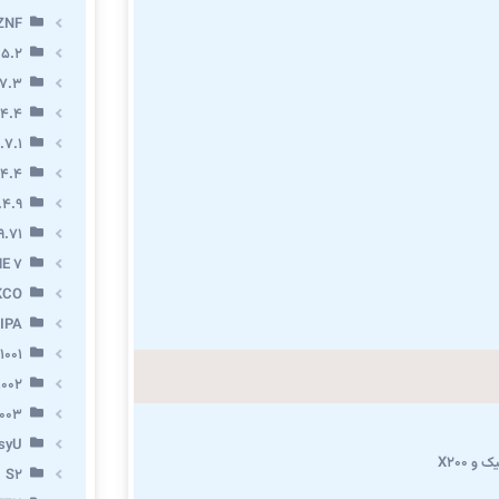
ZNF
 5.2
7.3
.4.4
.7.1
.4.4
.4.9
9.71
E 7
KCO
IPA
1001
002
003
syU
و X200
S2