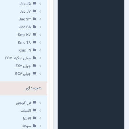
Jac J5
Jac J7
Jac S3
Jac S5
Kmc K7
Kmc T8
Kmc T9
جیلی امگرند EC7
جیلی EX7
جیلی GC6
هیوندای
آزرا گرنجور
اکسنت
الانترا
سوناتا