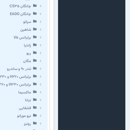
چانگان CS35
چانگان EADO
سراتو
شاهین
برلیانس V5
زانتیا
ریو
مگان
تندر ۹۰ و ساندرو
برلیانس H220 و H230
برلیانس H330 و H320 و کراس
ماکسیما
تیانا
قشقایی
نیو مورانو
رونیز