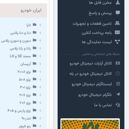
مخزن فایل ها
ایران خودرو
پرسش و پاسخ
تامین قطعات و تجهیزات
تارا
باجه پرداخت آنلاین
دنا و دنا پلاس
سورن و سورن پلاس
لیست نمایندگی ها
رانا و رانا پلاس
شبکه های اجتماعی و تماس
سمند SE و LX
کانال آپارات دیجیتال خودرو
آریسان
پژو ۲۰۰۸
کانال دیجیتال خودرو در بله
پژو ۵۰۸
اینستاگرام دیجیتال خودرو
پژو 301
تلگرام دیجیتال خودرو
پژو ۲۰۷
پژو ۲۰۶
تماس با ما
پژو پارس و ۴۰۵
تندر۹۰
رنو کپچر