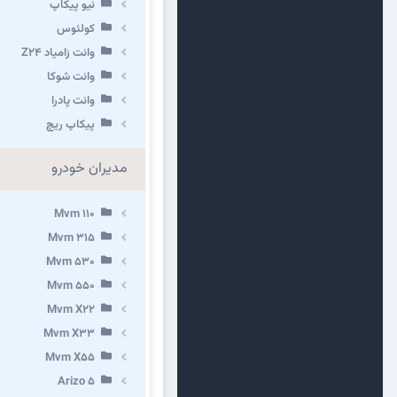
نیو پیکاپ
كولئوس
وانت زامیاد Z24
وانت شوکا
وانت پادرا
پیکاپ ریچ
مدیران خودرو
Mvm 110
Mvm 315
Mvm 530
Mvm 550
Mvm X22
Mvm X33
Mvm X55
Arizo 5