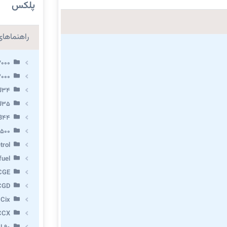
پلکس
راهنماهای 
2000
3000
 J34
 J35
VB44
X500
trol
fuel
CGE
CGD
 Cix
CCX