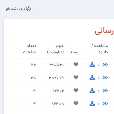
ورود / ثبت نام
سانی
مشاهده /
حجم
تعداد
دانلود
پسند
(کیلوبایت)
صفحات
36
3655.31
/
38
3877.79
/
3
842.02
/
3
843.08
/