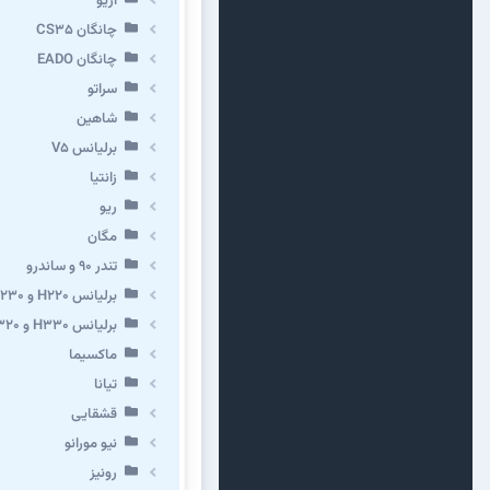
آریو
چانگان CS35
چانگان EADO
سراتو
شاهین
برلیانس V5
زانتیا
ریو
مگان
تندر ۹۰ و ساندرو
برلیانس H220 و H230
برلیانس H330 و H320 و کراس
ماکسیما
تیانا
قشقایی
نیو مورانو
رونیز