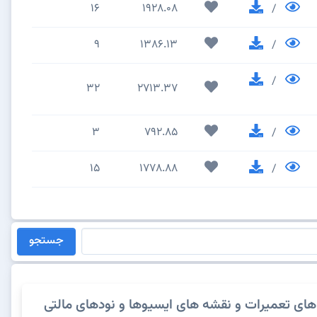
16
1928.08
/
9
1386.13
/
/
32
2713.37
3
792.85
/
15
1778.88
/
جستجو
های تعمیرات و نقشه های ایسیوها و نودهای مالتی