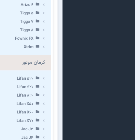
Arizo 6
Tiggo 5
Tiggo 7
Tiggo 8
Fownix FX
Xtrim
کرمان موتور
Lifan 520
Lifan 620
Lifan 820
Lifan X50
Lifan X60
Lifan X70
Jac J3
Jac J4