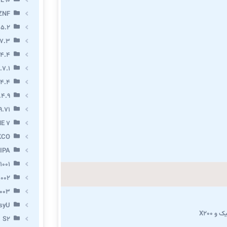
 L90
ZNF
 5.2
7.3
.4.4
.7.1
.4.4
.4.9
9.71
E 7
KCO
IPA
1001
002
003
syU
و X200
S2