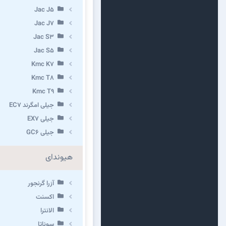
Jac J5
Jac J7
Jac S3
Jac S5
Kmc K7
Kmc T8
Kmc T9
جیلی امگرند EC7
جیلی EX7
جیلی GC6
هیوندای
آزرا گرنجور
اکسنت
الانترا
سوناتا