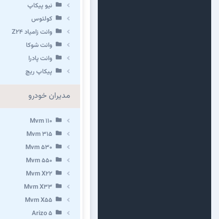
نیو پیکاپ
كولئوس
وانت زامیاد Z24
وانت شوکا
وانت پادرا
پیکاپ ریچ
مدیران خودرو
Mvm 110
Mvm 315
Mvm 530
Mvm 550
Mvm X22
Mvm X33
Mvm X55
Arizo 5