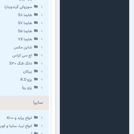
سوزوکی گرندویتارا
هایما S8
هایما S7
هایما S5
هایما 7X
شاین مکس
اچ سی کراس
دانگ فنگ S30
پیکان
پژو R.D
پژو روآ
سایپا
انواع پراید و X100
انواع تیبا، ساینا و کوییک 