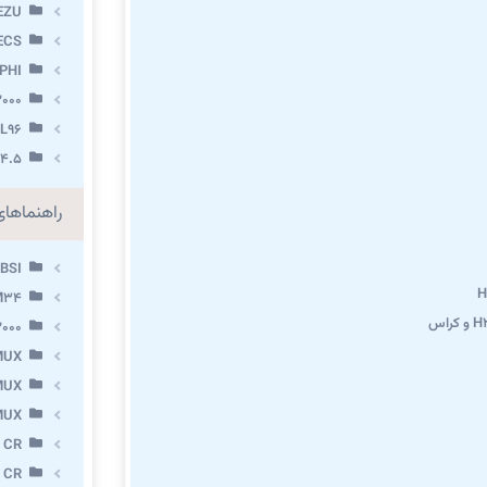
EZU
ECS
PHI
000
L96
.4.5
راهنماها
BSI
M34
000
MUX
MUX
MUX
 CR
 CR