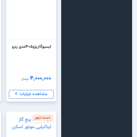
ایسیوگازپژو۴۰۵لندی رنزو
4,000,000
تومان
مشاهده جزئیات
دست دوم