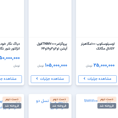
اوسیلوسکوپ ۱۰۰مگاهرتز
پروگرامرTNM7000فول
۲کانال مگاتک
آپشن 1و2و3و16و64
انژکتور شور نگا
50,000,000
105,000,000
25,000,000
تومان
تومان
تومان
مشاهده جزئیات
مشاهده جزئیات
مشاهده جز
دست دوم
دست دوم
دست دوم
فروخته شد
فروخته شد
فروخته شد