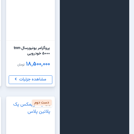
پروگرامر یونیورسال tnm
5000 خودرویی
18,500,000
تومان
مشاهده جزئیات
دست دوم