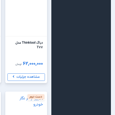
دیاگ Thinktool مدل
T77
62,000,000
تومان
مشاهده جزئیات
دست دوم