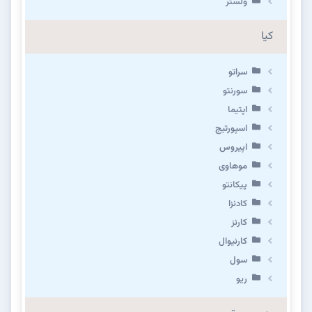
ولستر
کیا
سراتو
سورنتو
اپتیما
اسپورتیج
اپیروس
موهاوی
پیکانتو
کادنزا
کارنز
کارنیوال
سول
ریو