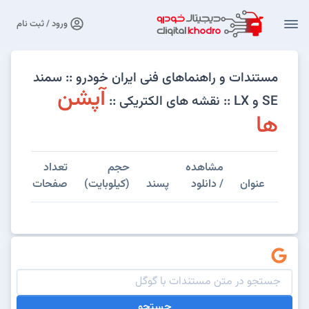
ورود / ثبت نام
مستندات و راهنماهای فنی ایران خودرو :: سمند
آپشن
SE و LX :: نقشه های الکتریکی ::
ها
مشاهده
حجم
تعداد
عنوان
/ دانلود
پسند
(کیلوبایت)
صفحات
جستجو