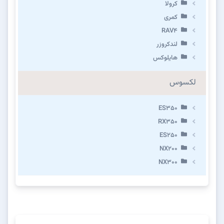
کرولا
کمری
RAV4
لندکروزر
هایلوکس
لکسوس
ES350
RX350
ES250
NX200
NX300