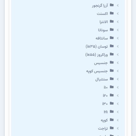
آزرا گرنجور
اکسنت
الانترا
سوناتا
سانتافه
توسان (ix35)
وراکروز (ix55)
جنسیس
جنسیس کوپه
سنتنیال
i10
i20
i30
H1
کوپه
تراجت