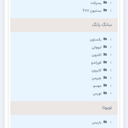
رسپکت
بستیون T۷۷
سانگ یانگ
رکستون
تیوولی
اکتیون
کوراندو
کایرون
چیرمن
موسو
تورس
تویوتا
یاریس