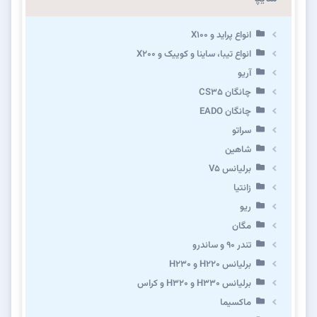
انواع پراید و X100
انواع تیبا، ساینا و کوییک و X200
آریو
چانگان CS35
چانگان EADO
سراتو
شاهین
برلیانس V5
زانتیا
ریو
مگان
تندر ۹۰ و ساندرو
برلیانس H220 و H230
برلیانس H330 و H320 و کراس
ماکسیما