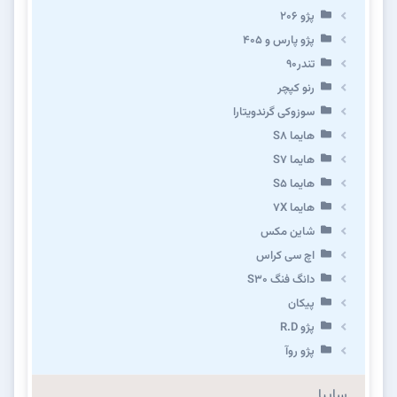
پژو ۲۰۶
پژو پارس و ۴۰۵
تندر۹۰
رنو کپچر
سوزوکی گرندویتارا
هایما S8
هایما S7
هایما S5
هایما 7X
شاین مکس
اچ سی کراس
دانگ فنگ S30
پیکان
پژو R.D
پژو روآ
سایپا