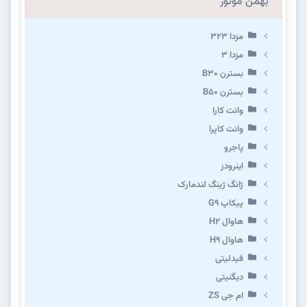
بهمن موتور
مزدا ۳۲۳
مزدا ۳
بسترن B۳۰
بسترن B۵۰
وانت کارا
وانت کاپرا
پاجرو
اینرودز
ژانگ ژینگ لندمارک
پیکاپ G۹
هاوال H۲
هاوال H۹
فیدلیتی
دیگنیتی
ام جی ZS