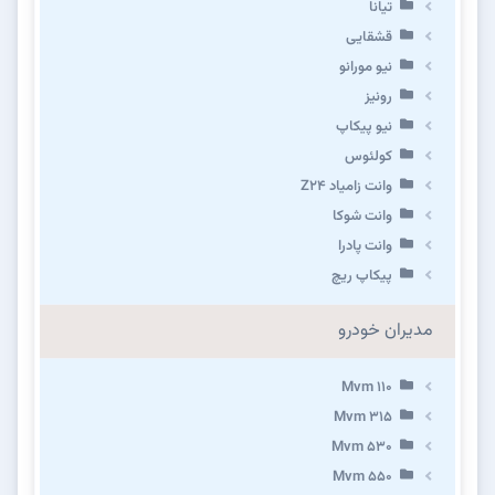
تیانا
قشقایی
نیو مورانو
رونیز
نیو پیکاپ
كولئوس
وانت زامیاد Z24
وانت شوکا
وانت پادرا
پیکاپ ریچ
مدیران خودرو
Mvm 110
Mvm 315
Mvm 530
Mvm 550