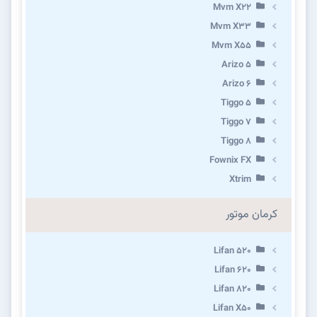
Mvm X22
Mvm X33
Mvm X55
Arizo 5
Arizo 6
Tiggo 5
Tiggo 7
Tiggo 8
Fownix FX
Xtrim
کرمان موتور
Lifan 520
Lifan 620
Lifan 820
Lifan X50