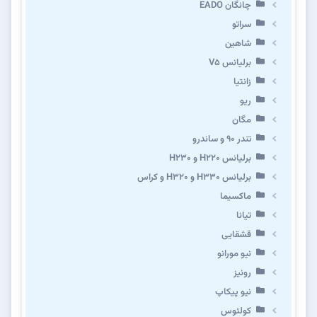
چانگان EADO
سراتو
شاهین
برلیانس V5
زانتیا
ریو
مگان
تندر ۹۰ و ساندرو
برلیانس H220 و H230
برلیانس H330 و H320 و کراس
ماکسیما
تیانا
قشقایی
نیو مورانو
رونیز
نیو پیکاپ
كولئوس