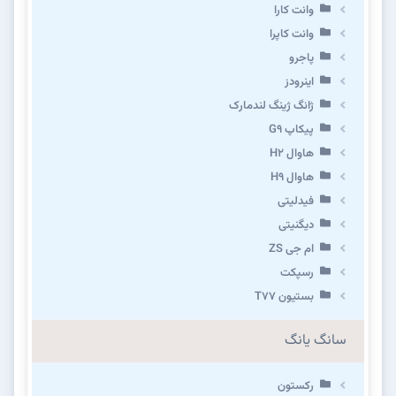
وانت کارا
وانت کاپرا
پاجرو
اینرودز
ژانگ ژینگ لندمارک
پیکاپ G۹
هاوال H۲
هاوال H۹
فیدلیتی
دیگنیتی
ام جی ZS
رسپکت
بستیون T۷۷
سانگ یانگ
رکستون