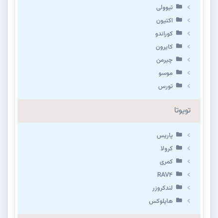
تیوولی
اکتیون
کوراندو
کایرون
چیرمن
موسو
تورس
تویوتا
یاریس
کرولا
کمری
RAV4
لندکروزر
هایلوکس