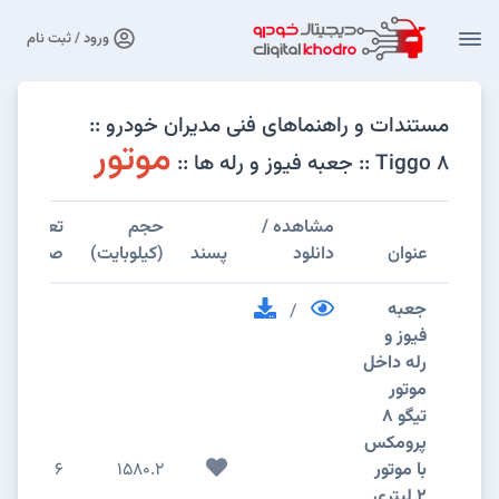
ورود / ثبت نام
مستندات و راهنماهای فنی مدیران خودرو ::
موتور
Tiggo 8 :: جعبه فیوز و رله ها ::
مشاهده /
حجم
تعداد
عنوان
دانلود
پسند
(کیلوبایت)
صفحات
جعبه
/
فیوز و
رله داخل
موتور
تیگو 8
پرومکس
با موتور
1580.2
6
2 لیتری