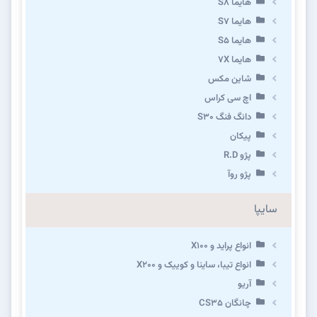
هایما S8
هایما S7
هایما S5
هایما 7X
شاین مکس
اچ سی کراس
دانگ فنگ S30
پیکان
پژو R.D
پژو روآ
سایپا
انواع پراید و X100
انواع تیبا، ساینا و کوییک و X200
آریو
چانگان CS35