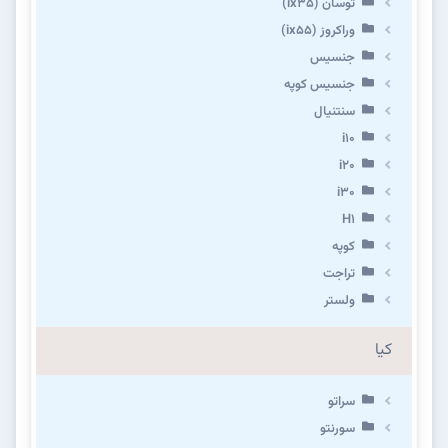
توسان (ix35)
وراکروز (ix55)
جنسیس
جنسیس کوپه
سنتنیال
i10
i20
i30
H1
کوپه
تراجت
ولستر
کیا
سراتو
سورنتو