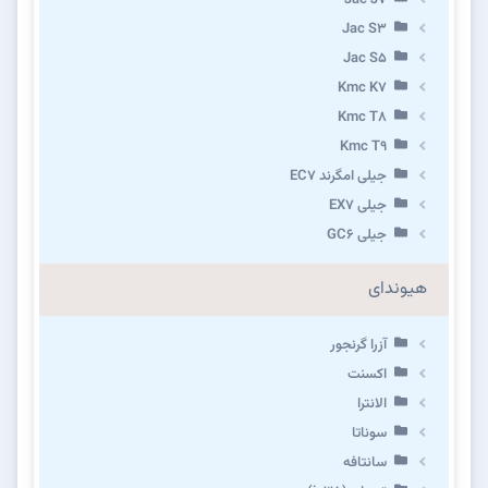
Jac S3
Jac S5
Kmc K7
Kmc T8
Kmc T9
جیلی امگرند EC7
جیلی EX7
جیلی GC6
هیوندای
آزرا گرنجور
اکسنت
الانترا
سوناتا
سانتافه