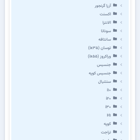
آزرا گرنجور
اکسنت
الانترا
سوناتا
سانتافه
توسان (ix35)
وراکروز (ix55)
جنسیس
جنسیس کوپه
سنتنیال
i10
i20
i30
H1
کوپه
تراجت