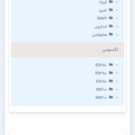
کرولا
کمری
RAV4
لندکروزر
هایلوکس
لکسوس
ES350
RX350
ES250
NX200
NX300