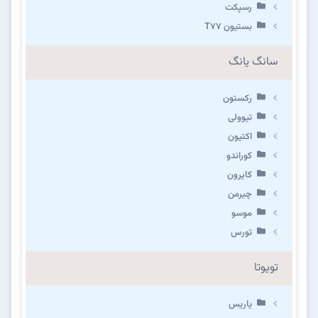
رسپکت
بستیون T۷۷
سانگ یانگ
رکستون
تیوولی
اکتیون
کوراندو
کایرون
چیرمن
موسو
تورس
تویوتا
یاریس