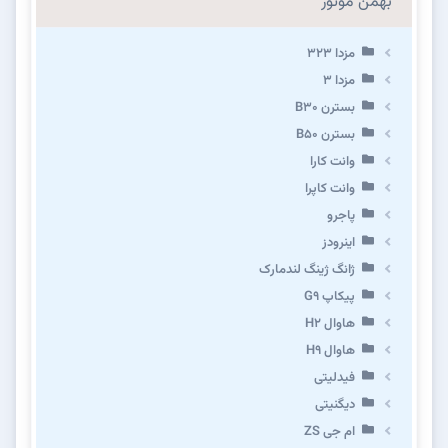
بهمن موتور
مزدا ۳۲۳
مزدا ۳
بسترن B۳۰
بسترن B۵۰
وانت کارا
وانت کاپرا
پاجرو
اینرودز
ژانگ ژینگ لندمارک
پیکاپ G۹
هاوال H۲
هاوال H۹
فیدلیتی
دیگنیتی
ام جی ZS