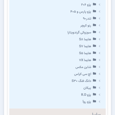
پژو ۲۰۶
پژو پارس و ۴۰۵
تندر۹۰
رنو کپچر
سوزوکی گرندویتارا
هایما S8
هایما S7
هایما S5
هایما 7X
شاین مکس
اچ سی کراس
دانگ فنگ S30
پیکان
پژو R.D
پژو روآ
سایپا