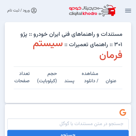
ورود / ثبت نام
مستندات و راهنماهای فنی ایران خودرو :: پژو
سیستم
301 :: راهنمای تعمیرات ::
فرمان
مشاهده
حجم
تعداد
عنوان
/ دانلود
پسند
(کیلوبایت)
صفحات
جستجو