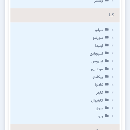
ولستر
کیا
سراتو
سورنتو
اپتیما
اسپورتیج
اپیروس
موهاوی
پیکانتو
کادنزا
کارنز
کارنیوال
سول
ریو