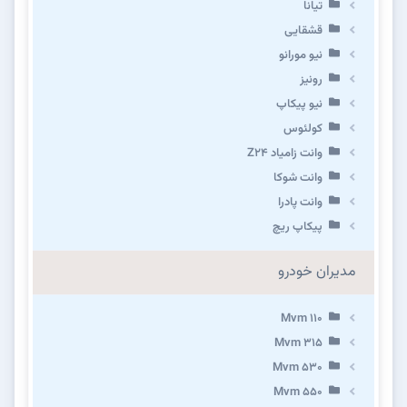
تیانا
قشقایی
نیو مورانو
رونیز
نیو پیکاپ
كولئوس
وانت زامیاد Z24
وانت شوکا
وانت پادرا
پیکاپ ریچ
مدیران خودرو
Mvm 110
Mvm 315
Mvm 530
Mvm 550