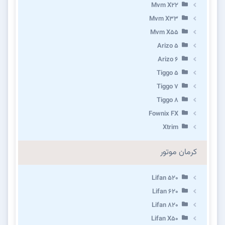
Mvm X22
Mvm X33
Mvm X55
Arizo 5
Arizo 6
Tiggo 5
Tiggo 7
Tiggo 8
Fownix FX
Xtrim
کرمان موتور
Lifan 520
Lifan 620
Lifan 820
Lifan X50