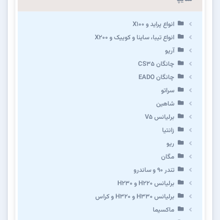
انواع پراید و X100
انواع تیبا، ساینا و کوییک و X200
آریو
چانگان CS35
چانگان EADO
سراتو
شاهین
برلیانس V5
زانتیا
ریو
مگان
تندر ۹۰ و ساندرو
برلیانس H220 و H230
برلیانس H330 و H320 و کراس
ماکسیما