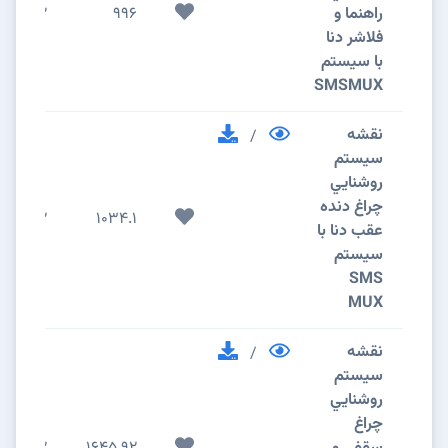
راهنما و
996
2
فلاشر دنا
با سیستم
SMSMUX
نقشه
/
سيستم
روشنايي
چراغ دنده
2
1034.1
عقب دنا با
سیستم
SMS
MUX
نقشه
/
سيستم
روشنايي
چراغ