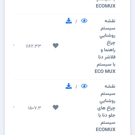
ECOMUX
نقشه
/
سيستم
روشنايي
چراغ
2
1162.33
راهنما و
فلاشر دنا
با سیستم
ECO MUX
نقشه
/
سيستم
روشنايي
چراغ های
1507.3
2
جلو دنا با
سیستم
ECOMUX