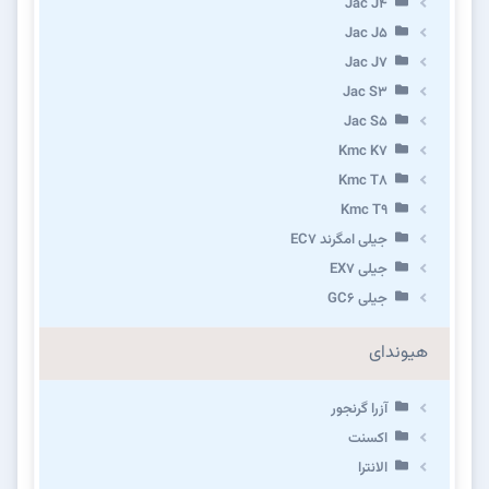
Jac J4
Jac J5
Jac J7
Jac S3
Jac S5
Kmc K7
Kmc T8
Kmc T9
جیلی امگرند EC7
جیلی EX7
جیلی GC6
هیوندای
آزرا گرنجور
اکسنت
الانترا