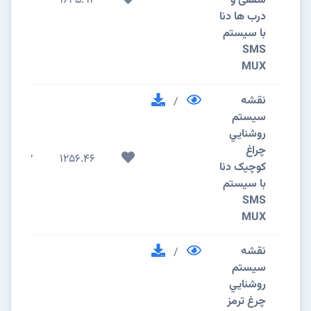
سقفی و
1645.92
2
درب ها دنا
با سیستم
SMS
MUX
نقشه
/
سيستم
روشنايي
چراغ
2
1256.46
کوچیک دنا
با سیستم
SMS
MUX
نقشه
/
سيستم
روشنايي
چرغ ترمز