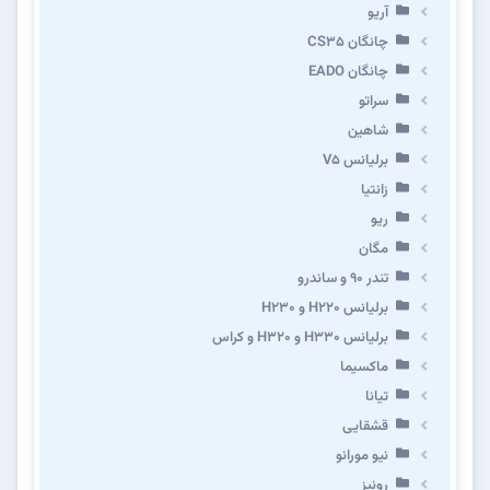
آریو
چانگان CS35
چانگان EADO
سراتو
شاهین
برلیانس V5
زانتیا
ریو
مگان
تندر ۹۰ و ساندرو
برلیانس H220 و H230
برلیانس H330 و H320 و کراس
ماکسیما
تیانا
قشقایی
نیو مورانو
رونیز