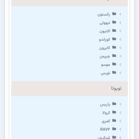
رکستون
تیوولی
اکتیون
کوراندو
کایرون
چیرمن
موسو
تورس
تویوتا
یاریس
کرولا
کمری
RAV4
لندکروزر