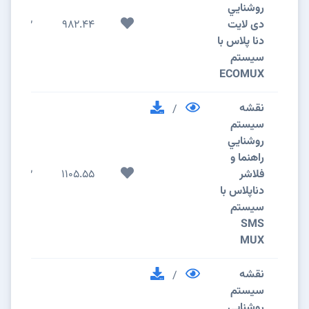
روشنايي
دی لایت
982.44
2
دنا پلاس با
سیستم
ECOMUX
نقشه
/
سيستم
روشنايي
راهنما و
فلاشر
1105.55
2
دناپلاس با
سیستم
SMS
MUX
نقشه
/
سيستم
روشنايي