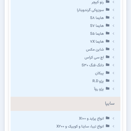
رنو کپچر
سوزوکی گرندویتارا
هایما S8
هایما S7
هایما S5
هایما 7X
شاین مکس
اچ سی کراس
دانگ فنگ S30
پیکان
پژو R.D
پژو روآ
سایپا
انواع پراید و X100
انواع تیبا، ساینا و کوییک و X200