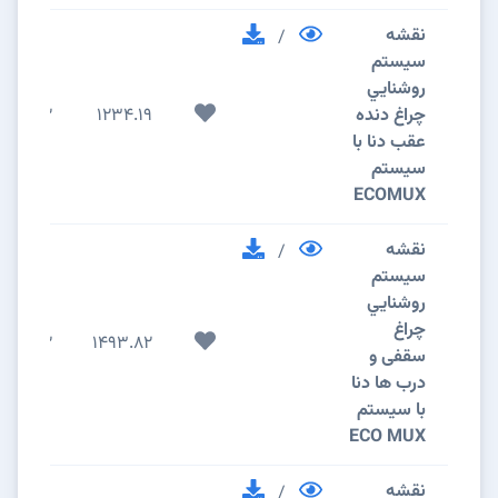
نقشه
/
سيستم
روشنايي
چراغ دنده
1234.19
2
عقب دنا با
سیستم
ECOMUX
نقشه
/
سيستم
روشنايي
چراغ
2
1493.82
سقفی و
درب ها دنا
با سیستم
ECO MUX
نقشه
/