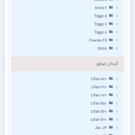
Arizo 6
Tiggo 5
Tiggo 7
Tiggo 8
Fownix FX
Xtrim
کرمان موتور
Lifan 520
Lifan 620
Lifan 820
Lifan X50
Lifan X60
Lifan X70
Jac J3