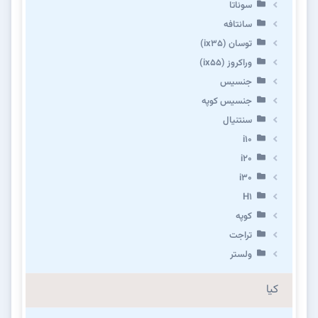
سوناتا
سانتافه
توسان (ix35)
وراکروز (ix55)
جنسیس
جنسیس کوپه
سنتنیال
i10
i20
i30
H1
کوپه
تراجت
ولستر
کیا