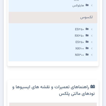
هایلوکس
لکسوس
ES350
RX350
ES250
NX200
NX300
راهنماهای تعمیرات و نقشه های ایسیوها و
نودهای مالتی پلکس