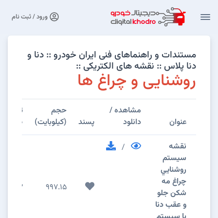
ورود / ثبت نام
مستندات و راهنماهای فنی ایران خودرو :: دنا و
دنا پلاس :: نقشه های الکتریکی ::
روشنایی و چراغ ها
مشاهده /
حجم
تعداد
عنوان
دانلود
پسند
(کیلوبایت)
صفحات
نقشه
/
سيستم
روشنايي
چراغ مه
2
997.15
شکن جلو
و عقب دنا
با سیستم