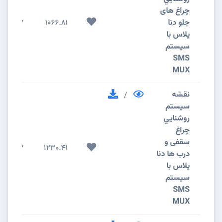
چراغ های
جلو دنا
1066.81
2
پلاس با
سیستم
SMS
MUX
نقشه
/
سيستم
روشنايي
چراغ
سقفی و
2
1230.41
درب ها دنا
پلاس با
سیستم
SMS
MUX