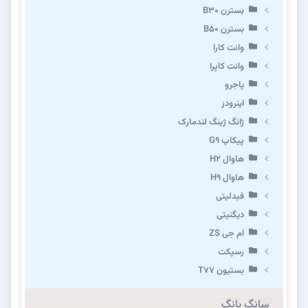
بسترن B۳۰
بسترن B۵۰
وانت کارا
وانت کاپرا
پاجرو
اینرودز
ژانگ ژینگ لندمارک
پیکاپ G۹
هاوال H۲
هاوال H۹
فیدلیتی
دیگنیتی
ام جی ZS
رسپکت
بستیون T۷۷
سانگ یانگ