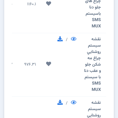
چراغ های
-1
1160.1
جلو دنا
باسیستم
SMS
MUX
نقشه
/
سيستم
روشنايي
چراغ مه
شکن جلو
976.31
2
و عقب دنا
با سیستم
SMS
MUX
نقشه
/
سيستم
روشنايي