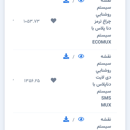
نقشه
/
سيستم
روشنايي
چراغ ترمز
1053.73
2
دنا پلاس با
سیستم
ECOMUX
نقشه
/
سيستم
روشنايي
دی لایت
2
1356.25
دناپلاس با
سیستم
SMS
MUX
نقشه
/
سيستم