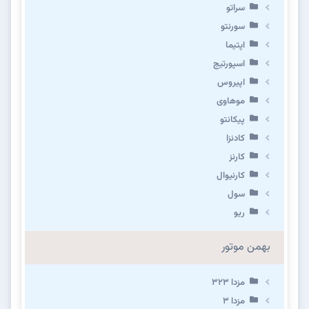
سراتو
سورنتو
اپتیما
اسپورتیج
اپیروس
موهاوی
پیکانتو
کادنزا
کارنز
کارنیوال
سول
ریو
بهمن موتور
مزدا ۳۲۳
مزدا ۳