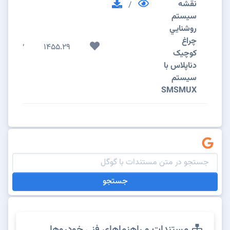
نقشه
/
سيستم
روشنايي
چراغ
2
1455.29
کوچیک
دناپلاس با
سیستم
SMSMUX
جستجو
مستندات و راهنماهای فنی خودروها