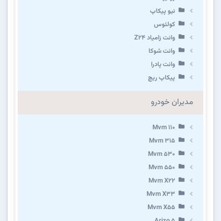
نیو پیکاپ
كولئوس
وانت زامیاد Z24
وانت شوکا
وانت پادرا
پیکاپ ریچ
مدیران خودرو
Mvm 110
Mvm 315
Mvm 530
Mvm 550
Mvm X22
Mvm X33
Mvm X55
Arizo 5