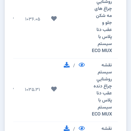
روشنايي
چراغ های
مه شکن
2
1036.05
جلو و
عقب دنا
پلاس با
سیستم
ECO MUX
نقشه
/
سيستم
روشنايي
چراغ دنده
2
1035.31
عقب دنا
پلاس با
سیستم
ECO MUX
نقشه
/