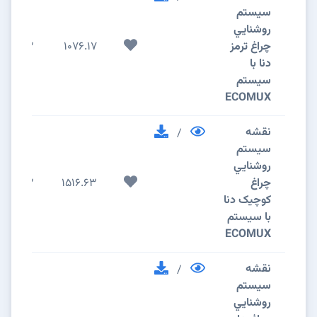
سيستم
روشنايي
چراغ ترمز
1076.17
2
دنا با
سیستم
ECOMUX
نقشه
/
سيستم
روشنايي
چراغ
1516.63
2
کوچیک دنا
با سیستم
ECOMUX
نقشه
/
سيستم
روشنايي