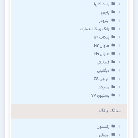
وانت کاپرا
پاجرو
اینرودز
ژانگ ژینگ لندمارک
پیکاپ G۹
هاوال H۲
هاوال H۹
فیدلیتی
دیگنیتی
ام جی ZS
رسپکت
بستیون T۷۷
سانگ یانگ
رکستون
تیوولی