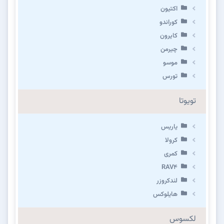
اکتیون
کوراندو
کایرون
چیرمن
موسو
تورس
تویوتا
یاریس
کرولا
کمری
RAV4
لندکروزر
هایلوکس
لکسوس