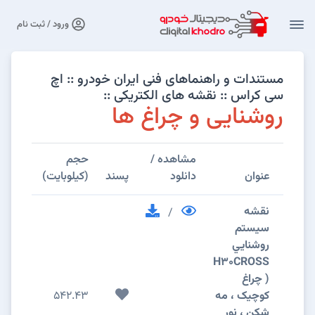
ورود / ثبت نام
مستندات و راهنماهای فنی ایران خودرو :: اچ
سی کراس :: نقشه های الکتریکی ::
روشنایی و چراغ ها
مشاهده /
حجم
تعداد
عنوان
دانلود
پسند
(کیلوبایت)
صفحا
نقشه
/
سيستم
روشنايي
H30CROSS
( چراغ
کوچیک ، مه
542.43
1
شکن ، نور