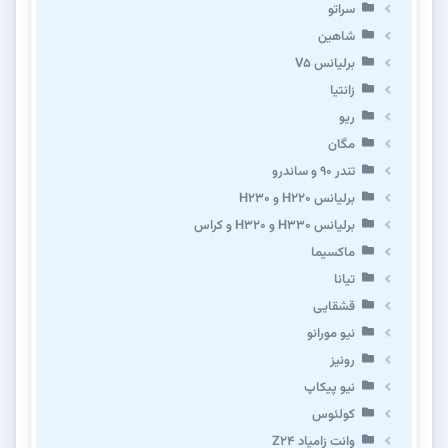
سراتو
شاهین
برلیانس V5
زانتیا
ریو
مگان
تندر ۹۰ و ساندرو
برلیانس H220 و H230
برلیانس H330 و H320 و کراس
ماکسیما
تیانا
قشقایی
نیو مورانو
رونیز
نیو پیکاپ
كولئوس
وانت زامیاد Z24