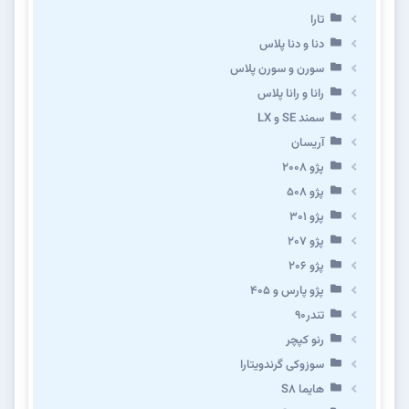
تارا
دنا و دنا پلاس
سورن و سورن پلاس
رانا و رانا پلاس
سمند SE و LX
آریسان
پژو ۲۰۰۸
پژو ۵۰۸
پژو 301
پژو ۲۰۷
پژو ۲۰۶
پژو پارس و ۴۰۵
تندر۹۰
رنو کپچر
سوزوکی گرندویتارا
هایما S8