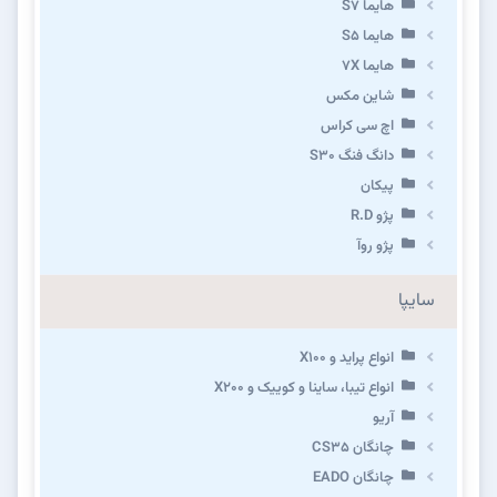
هایما S7
هایما S5
هایما 7X
شاین مکس
اچ سی کراس
دانگ فنگ S30
پیکان
پژو R.D
پژو روآ
سایپا
انواع پراید و X100
انواع تیبا، ساینا و کوییک و X200
آریو
چانگان CS35
چانگان EADO