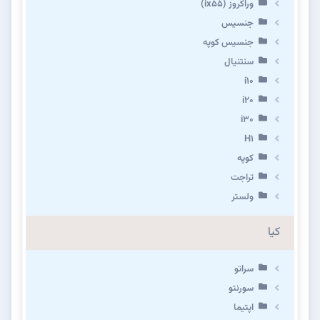
وراکروز (ix55)
جنسیس
جنسیس کوپه
سنتنیال
i10
i20
i30
H1
کوپه
تراجت
ولستر
کیا
سراتو
سورنتو
اپتیما