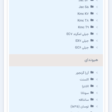
Jac S3
Jac S5
Kmc K7
Kmc T8
Kmc T9
جیلی امگرند EC7
جیلی EX7
جیلی GC6
هیوندای
آزرا گرنجور
اکسنت
الانترا
سوناتا
سانتافه
توسان (ix35)