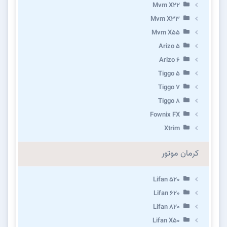
Mvm X22
Mvm X33
Mvm X55
Arizo 5
Arizo 6
Tiggo 5
Tiggo 7
Tiggo 8
Fownix FX
Xtrim
کرمان موتور
Lifan 520
Lifan 620
Lifan 820
Lifan X50