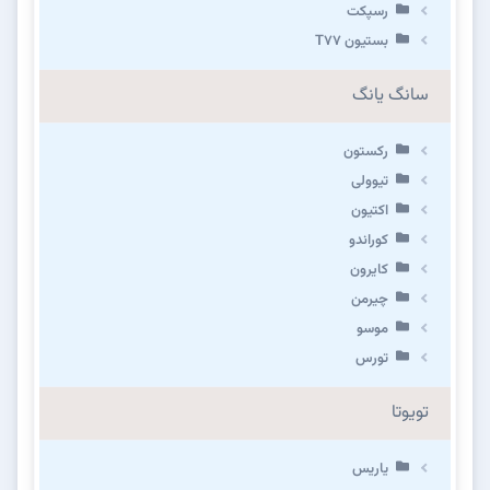
رسپکت
بستیون T۷۷
سانگ یانگ
رکستون
تیوولی
اکتیون
کوراندو
کایرون
چیرمن
موسو
تورس
تویوتا
یاریس