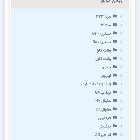
بهمن موتور
مزدا ۳۲۳
مزدا ۳
بسترن B۳۰
بسترن B۵۰
وانت کارا
وانت کاپرا
پاجرو
اینرودز
ژانگ ژینگ لندمارک
پیکاپ G۹
هاوال H۲
هاوال H۹
فیدلیتی
دیگنیتی
ام جی ZS