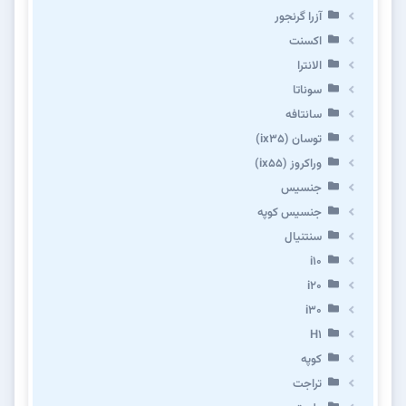
آزرا گرنجور
اکسنت
الانترا
سوناتا
سانتافه
توسان (ix35)
وراکروز (ix55)
جنسیس
جنسیس کوپه
سنتنیال
i10
i20
i30
H1
کوپه
تراجت