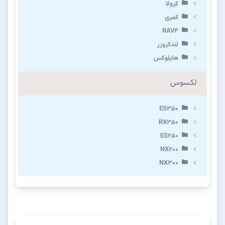
کرولا
کمری
RAV4
لندکروزر
هایلوکس
لکسوس
ES350
RX350
ES250
NX200
NX300