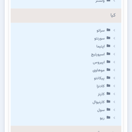
ولستر
کیا
سراتو
سورنتو
اپتیما
اسپورتیج
اپیروس
موهاوی
پیکانتو
کادنزا
کارنز
کارنیوال
سول
ریو