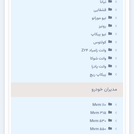
تیانا
قشقایی
نیو مورانو
رونیز
نیو پیکاپ
كولئوس
وانت زامیاد Z24
وانت شوکا
وانت پادرا
پیکاپ ریچ
مدیران خودرو
Mvm 110
Mvm 315
Mvm 530
Mvm 550