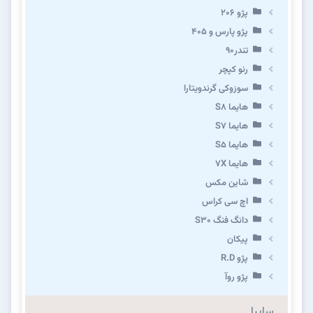
پژو ۲۰۶
پژو پارس و ۴۰۵
تندر۹۰
رنو کپچر
سوزوکی گرندویتارا
هایما S8
هایما S7
هایما S5
هایما 7X
شاین مکس
اچ سی کراس
دانگ فنگ S30
پیکان
پژو R.D
پژو روآ
سایپا