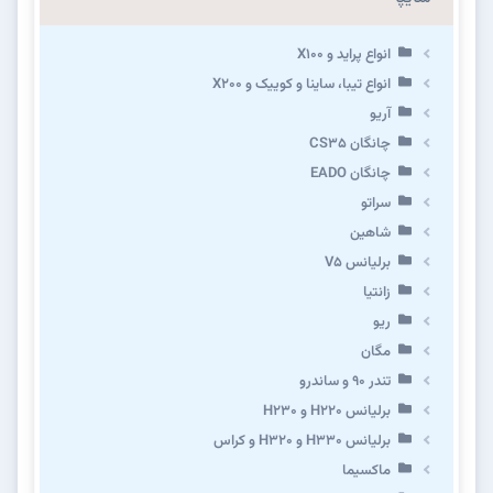
انواع پراید و X100
انواع تیبا، ساینا و کوییک و X200
آریو
چانگان CS35
چانگان EADO
سراتو
شاهین
برلیانس V5
زانتیا
ریو
مگان
تندر ۹۰ و ساندرو
برلیانس H220 و H230
برلیانس H330 و H320 و کراس
ماکسیما