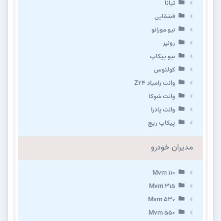
تیانا
قشقایی
نیو مورانو
رونیز
نیو پیکاپ
كولئوس
وانت زامیاد Z24
وانت شوکا
وانت پادرا
پیکاپ ریچ
مدیران خودرو
Mvm 110
Mvm 315
Mvm 530
Mvm 550