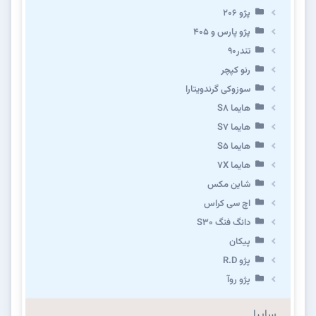
پژو ۲۰۶
پژو پارس و ۴۰۵
تندر۹۰
رنو کپچر
سوزوکی گرندویتارا
هایما S8
هایما S7
هایما S5
هایما 7X
شاین مکس
اچ سی کراس
دانگ فنگ S30
پیکان
پژو R.D
پژو روآ
سایپا