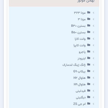
بهمن موتور
مزدا ۳۲۳
مزدا ۳
بسترن B۳۰
بسترن B۵۰
وانت کارا
وانت کاپرا
پاجرو
اینرودز
ژانگ ژینگ لندمارک
پیکاپ G۹
هاوال H۲
هاوال H۹
فیدلیتی
دیگنیتی
ام جی ZS