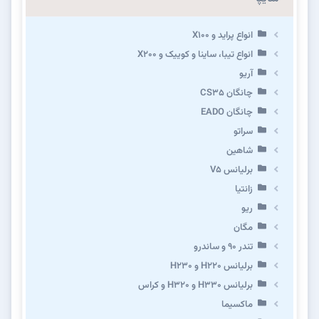
انواع پراید و X100
انواع تیبا، ساینا و کوییک و X200
آریو
چانگان CS35
چانگان EADO
سراتو
شاهین
برلیانس V5
زانتیا
ریو
مگان
تندر ۹۰ و ساندرو
برلیانس H220 و H230
برلیانس H330 و H320 و کراس
ماکسیما