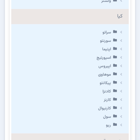
ولستر
کیا
سراتو
سورنتو
اپتیما
اسپورتیج
اپیروس
موهاوی
پیکانتو
کادنزا
کارنز
کارنیوال
سول
ریو