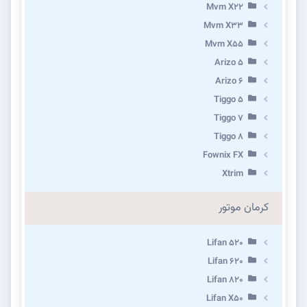
Mvm X22
Mvm X33
Mvm X55
Arizo 5
Arizo 6
Tiggo 5
Tiggo 7
Tiggo 8
Fownix FX
Xtrim
کرمان موتور
Lifan 520
Lifan 620
Lifan 820
Lifan X50