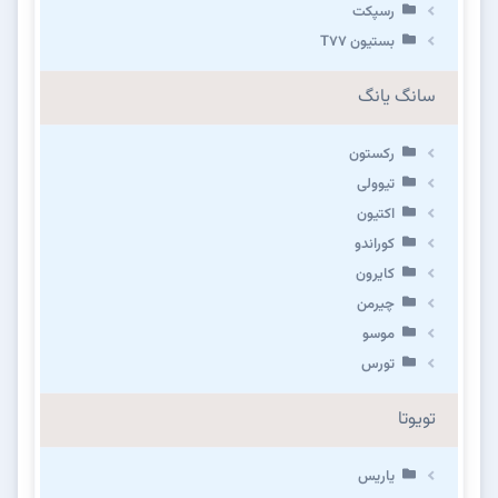
رسپکت
بستیون T۷۷
سانگ یانگ
رکستون
تیوولی
اکتیون
کوراندو
کایرون
چیرمن
موسو
تورس
تویوتا
یاریس