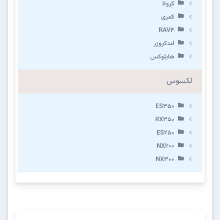
کرولا
کمری
RAV4
لندکروزر
هایلوکس
لکسوس
ES350
RX350
ES250
NX200
NX300