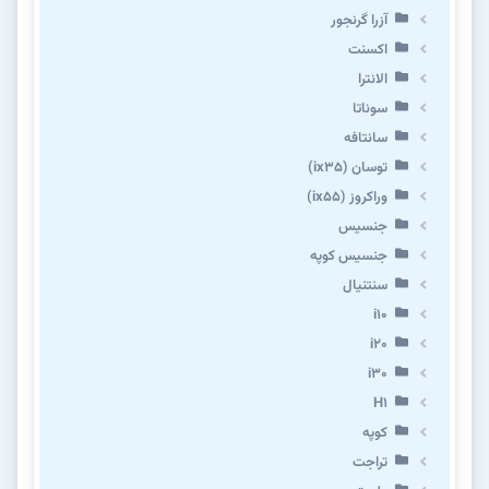
آزرا گرنجور
اکسنت
الانترا
سوناتا
سانتافه
توسان (ix35)
وراکروز (ix55)
جنسیس
جنسیس کوپه
سنتنیال
i10
i20
i30
H1
کوپه
تراجت