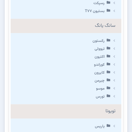
رسپکت
بستیون T۷۷
سانگ یانگ
رکستون
تیوولی
اکتیون
کوراندو
کایرون
چیرمن
موسو
تورس
تویوتا
یاریس