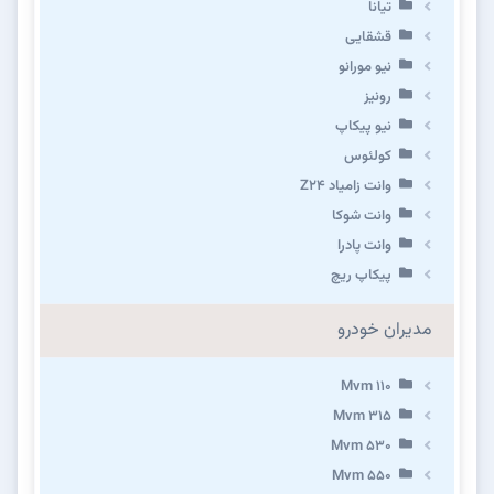
تیانا
قشقایی
نیو مورانو
رونیز
نیو پیکاپ
كولئوس
وانت زامیاد Z24
وانت شوکا
وانت پادرا
پیکاپ ریچ
مدیران خودرو
Mvm 110
Mvm 315
Mvm 530
Mvm 550