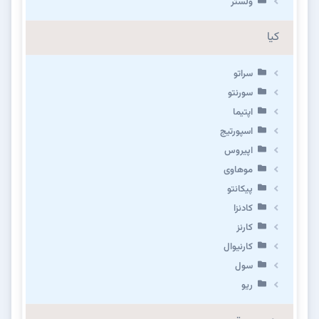
ولستر
کیا
سراتو
سورنتو
اپتیما
اسپورتیج
اپیروس
موهاوی
پیکانتو
کادنزا
کارنز
کارنیوال
سول
ریو