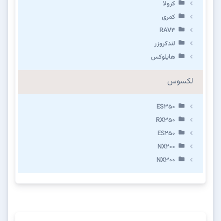
کرولا
کمری
RAV4
لندکروزر
هایلوکس
لکسوس
ES350
RX350
ES250
NX200
NX300