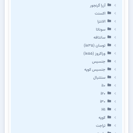
آزرا گرنجور
اکسنت
الانترا
سوناتا
سانتافه
توسان (ix35)
وراکروز (ix55)
جنسیس
جنسیس کوپه
سنتنیال
i10
i20
i30
H1
کوپه
تراجت