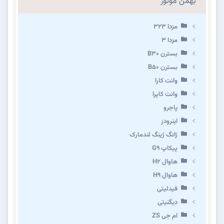
بهمن موتور
مزدا ۳۲۳
مزدا ۳
بسترن B۳۰
بسترن B۵۰
وانت کارا
وانت کاپرا
پاجرو
اینرودز
ژانگ ژینگ لندمارک
پیکاپ G۹
هاوال H۲
هاوال H۹
فیدلیتی
دیگنیتی
ام جی ZS