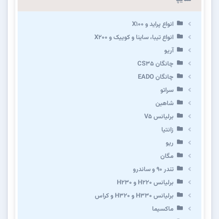
انواع پراید و X100
انواع تیبا، ساینا و کوییک و X200
آریو
چانگان CS35
چانگان EADO
سراتو
شاهین
برلیانس V5
زانتیا
ریو
مگان
تندر ۹۰ و ساندرو
برلیانس H220 و H230
برلیانس H330 و H320 و کراس
ماکسیما