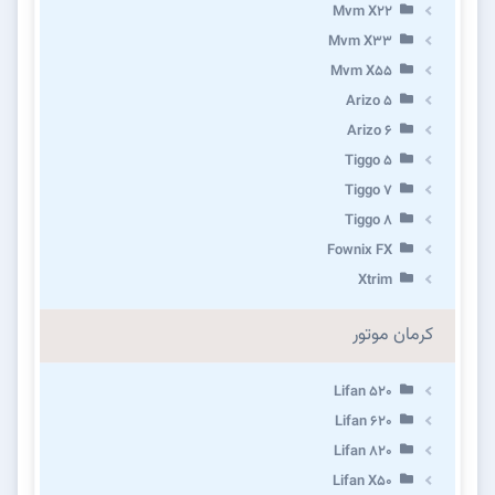
Mvm X22
Mvm X33
Mvm X55
Arizo 5
Arizo 6
Tiggo 5
Tiggo 7
Tiggo 8
Fownix FX
Xtrim
کرمان موتور
Lifan 520
Lifan 620
Lifan 820
Lifan X50