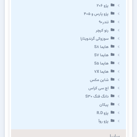
پژو ۲۰۶
پژو پارس و ۴۰۵
تندر۹۰
رنو کپچر
سوزوکی گرندویتارا
هایما S8
هایما S7
هایما S5
هایما 7X
شاین مکس
اچ سی کراس
دانگ فنگ S30
پیکان
پژو R.D
پژو روآ
سایپا