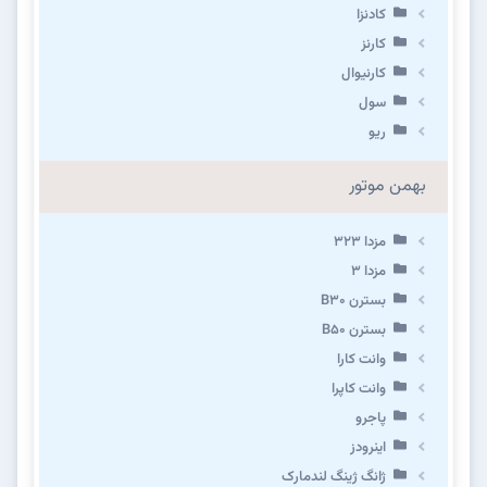
کادنزا
کارنز
کارنیوال
سول
ریو
بهمن موتور
مزدا ۳۲۳
مزدا ۳
بسترن B۳۰
بسترن B۵۰
وانت کارا
وانت کاپرا
پاجرو
اینرودز
ژانگ ژینگ لندمارک