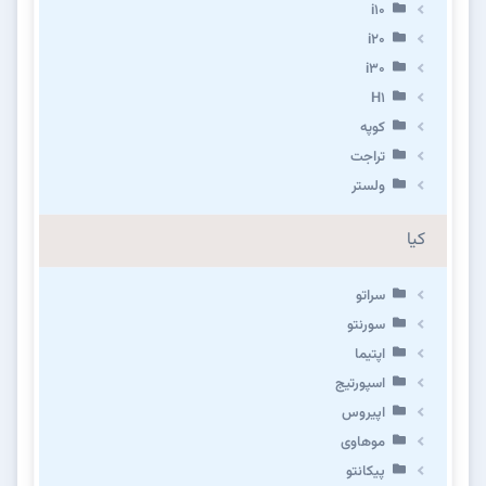
i10
i20
i30
H1
کوپه
تراجت
ولستر
کیا
سراتو
سورنتو
اپتیما
اسپورتیج
اپیروس
موهاوی
پیکانتو