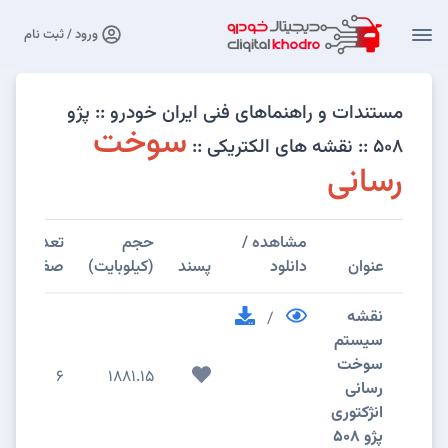
ورود / ثبت نام
مستندات و راهنماهای فنی ایران خودرو :: پژو
سوخت
۵۰۸ :: نقشه های الکتریکی ::
رسانی
مشاهده /
حجم
تعداد
عنوان
دانلود
پسند
(کیلوبایت)
صفحات
نقشه
/
سیستم
سوخت
6
1881.15
رسانی
انژکتوری
پژو 508