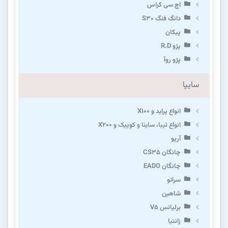
اچ سی کراس
دانگ فنگ S30
پیکان
پژو R.D
پژو روآ
سایپا
انواع پراید و X100
انواع تیبا، ساینا و کوییک و X200
آریو
چانگان CS35
چانگان EADO
سراتو
شاهین
برلیانس V5
زانتیا