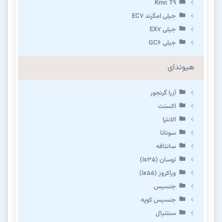
Kmc T9
جیلی امگرند EC7
جیلی EX7
جیلی GC6
هیوندای
آزرا گرنجور
اکسنت
الانترا
سوناتا
سانتافه
توسان (ix35)
وراکروز (ix55)
جنسیس
جنسیس کوپه
سنتنیال