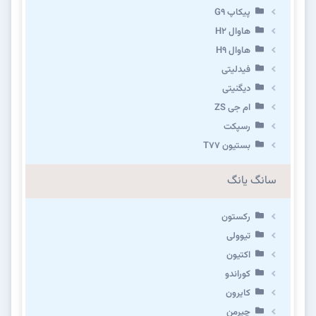
پیکاپ G۹
هاوال H۲
هاوال H۹
فیدلیتی
دیگنیتی
ام جی ZS
رسپکت
بستیون T۷۷
سانگ یانگ
رکستون
تیوولی
اکتیون
کوراندو
کایرون
چیرمن