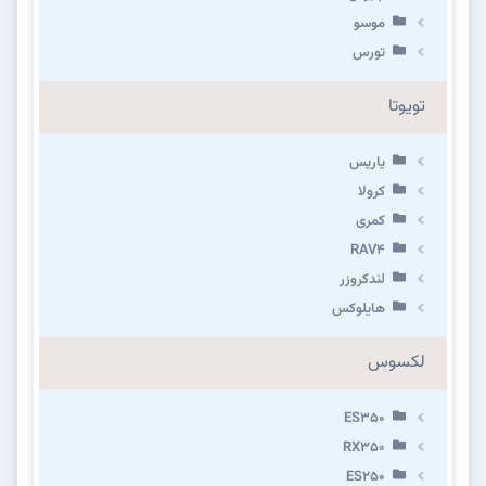
موسو
تورس
تویوتا
یاریس
کرولا
کمری
RAV4
لندکروزر
هایلوکس
لکسوس
ES350
RX350
ES250