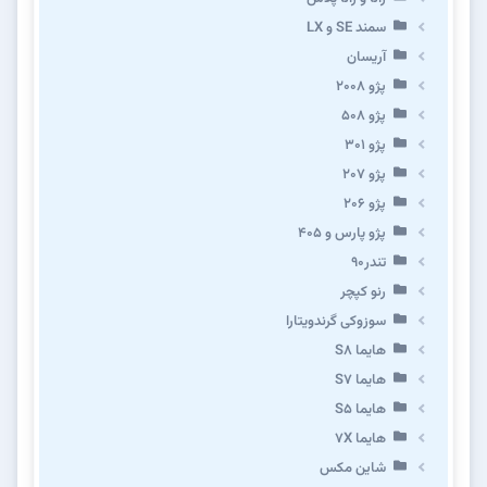
سمند SE و LX
آریسان
پژو ۲۰۰۸
پژو ۵۰۸
پژو 301
پژو ۲۰۷
پژو ۲۰۶
پژو پارس و ۴۰۵
تندر۹۰
رنو کپچر
سوزوکی گرندویتارا
هایما S8
هایما S7
هایما S5
هایما 7X
شاین مکس