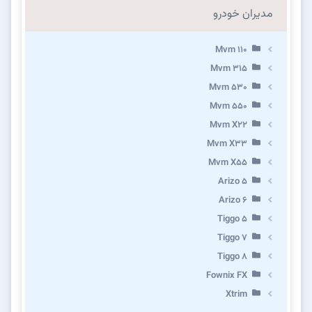
مدیران خودرو
Mvm 110
Mvm 315
Mvm 530
Mvm 550
Mvm X22
Mvm X33
Mvm X55
Arizo 5
Arizo 6
Tiggo 5
Tiggo 7
Tiggo 8
Fownix FX
Xtrim