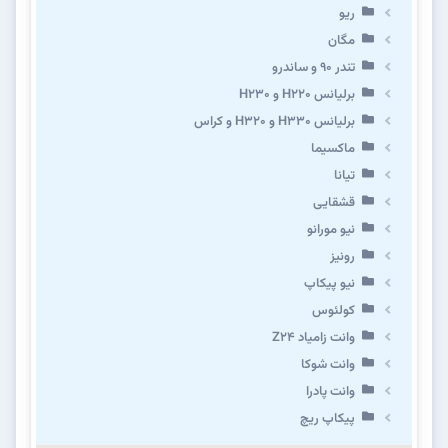
ریو
مگان
تندر ۹۰ و ساندرو
برلیانس H220 و H230
برلیانس H330 و H320 و کراس
ماکسیما
تیانا
قشقایی
نیو مورانو
رونیز
نیو پیکاپ
كولئوس
وانت زامیاد Z24
وانت شوکا
وانت پادرا
پیکاپ ریچ