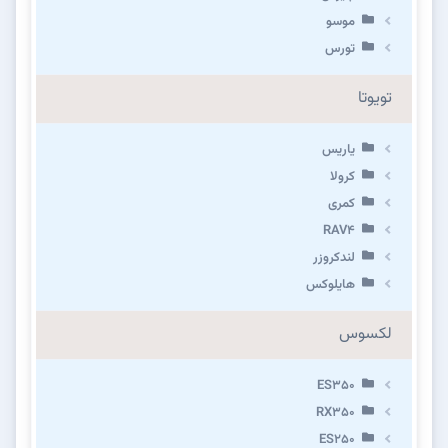
موسو
تورس
تویوتا
یاریس
کرولا
کمری
RAV4
لندکروزر
هایلوکس
لکسوس
ES350
RX350
ES250