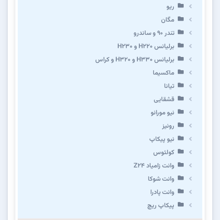
ریو
مگان
تندر ۹۰ و ساندرو
برلیانس H220 و H230
برلیانس H330 و H320 و کراس
ماکسیما
تیانا
قشقایی
نیو مورانو
رونیز
نیو پیکاپ
كولئوس
وانت زامیاد Z24
وانت شوکا
وانت پادرا
پیکاپ ریچ