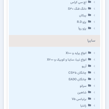
اچ سی کراس
دانگ فنگ S30
پیکان
پژو R.D
پژو روآ
سایپا
انواع پراید و X100
انواع تیبا، ساینا و کوییک و X200
آریو
چانگان CS35
چانگان EADO
سراتو
شاهین
برلیانس V5
زانتیا