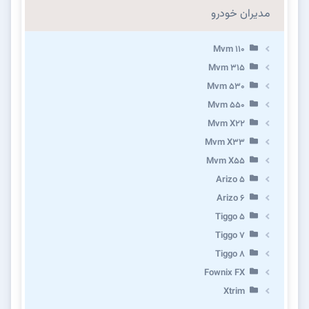
مدیران خودرو
Mvm 110
Mvm 315
Mvm 530
Mvm 550
Mvm X22
Mvm X33
Mvm X55
Arizo 5
Arizo 6
Tiggo 5
Tiggo 7
Tiggo 8
Fownix FX
Xtrim