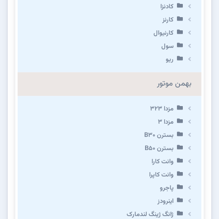
کادنزا
کارنز
کارنیوال
سول
ریو
بهمن موتور
مزدا ۳۲۳
مزدا ۳
بسترن B۳۰
بسترن B۵۰
وانت کارا
وانت کاپرا
پاجرو
اینرودز
ژانگ ژینگ لندمارک