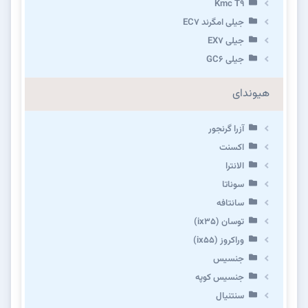
Kmc T9
جیلی امگرند EC7
جیلی EX7
جیلی GC6
هیوندای
آزرا گرنجور
اکسنت
الانترا
سوناتا
سانتافه
توسان (ix35)
وراکروز (ix55)
جنسیس
جنسیس کوپه
سنتنیال