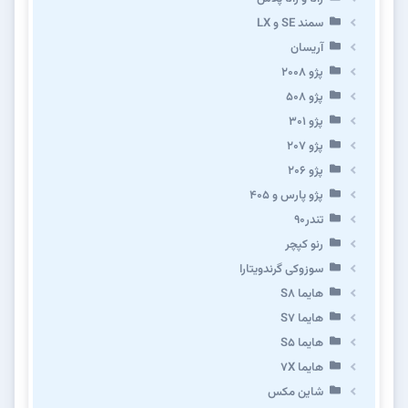
سمند SE و LX
آریسان
پژو ۲۰۰۸
پژو ۵۰۸
پژو 301
پژو ۲۰۷
پژو ۲۰۶
پژو پارس و ۴۰۵
تندر۹۰
رنو کپچر
سوزوکی گرندویتارا
هایما S8
هایما S7
هایما S5
هایما 7X
شاین مکس