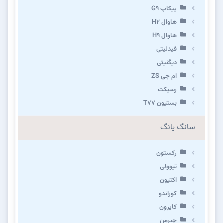
پیکاپ G۹
هاوال H۲
هاوال H۹
فیدلیتی
دیگنیتی
ام جی ZS
رسپکت
بستیون T۷۷
سانگ یانگ
رکستون
تیوولی
اکتیون
کوراندو
کایرون
چیرمن