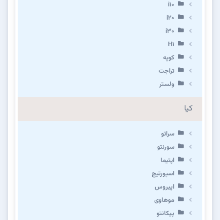
i10
i20
i30
H1
کوپه
تراجت
ولستر
کیا
سراتو
سورنتو
اپتیما
اسپورتیج
اپیروس
موهاوی
پیکانتو