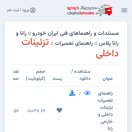
ورود / ثبت نام
مستندات و راهنماهای فنی ایران خودرو :: رانا و
تزئینات
رانا پلاس :: راهنمای تعمیرات ::
داخلی
مشاهده /
حجم
تعداد
عنوان
دانلود
پسند
(کیلوبایت)
صفحات
راهنمای
/
تعمیرات
تزئینات
156
18037.76
داخلی و
خارجی
رانا