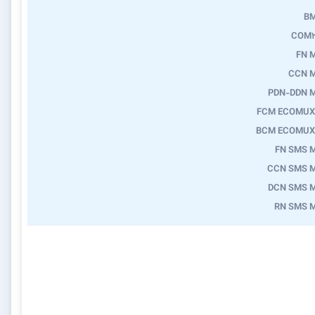
B
COM2
FN 
CCN 
PDN-DDN 
FCM ECOMUX
BCM ECOMUX
FN SMS 
CCN SMS 
DCN SMS 
RN SMS 