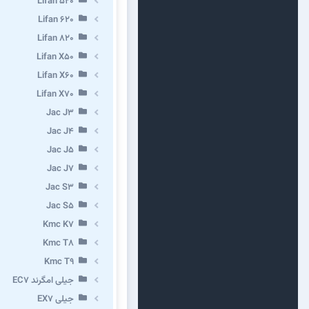
Lifan 520
Lifan 620
Lifan 820
Lifan X50
Lifan X60
Lifan X70
Jac J3
Jac J4
Jac J5
Jac J7
Jac S3
Jac S5
Kmc K7
Kmc T8
Kmc T9
جیلی امگرند EC7
جیلی EX7