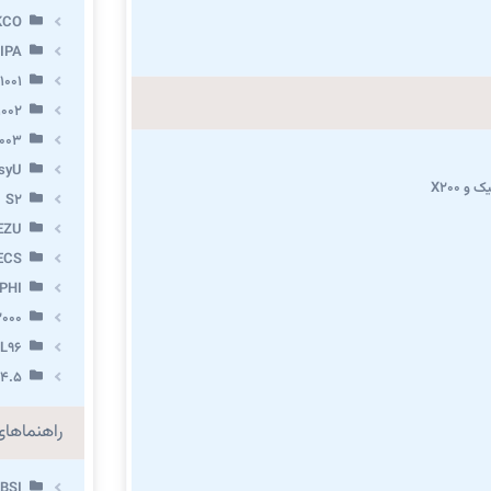
KCO
IPA
1001
002
003
syU
و X200
S2
EZU
ECS
PHI
000
L96
.4.5
راهنماها
BSI