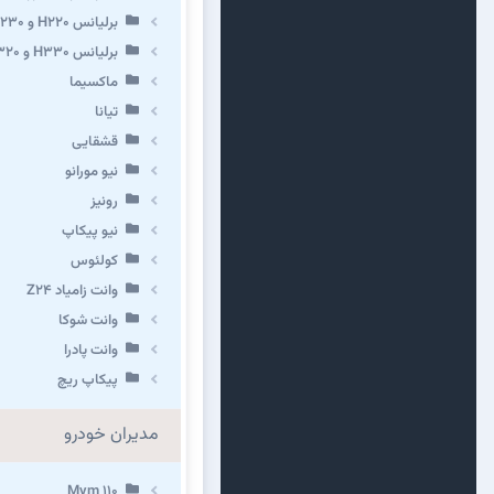
برلیانس H220 و H230
برلیانس H330 و H320 و کراس
ماکسیما
تیانا
قشقایی
نیو مورانو
رونیز
نیو پیکاپ
كولئوس
وانت زامیاد Z24
وانت شوکا
وانت پادرا
پیکاپ ریچ
مدیران خودرو
Mvm 110