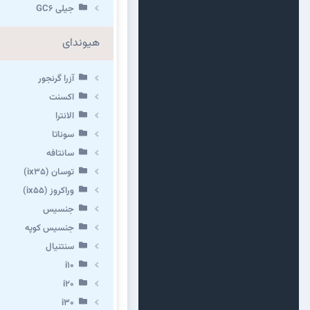
جیلی GC6
هیوندای
آزرا گرنجور
اکسنت
الانترا
سوناتا
سانتافه
توسان (ix35)
وراکروز (ix55)
جنسیس
جنسیس کوپه
سنتنیال
i10
i20
i30