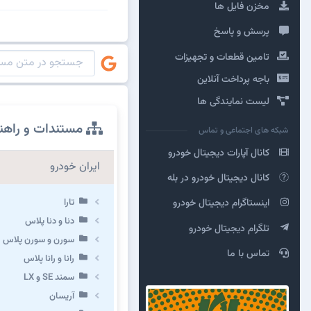
مخزن فایل ها
پرسش و پاسخ
تامین قطعات و تجهیزات
باجه پرداخت آنلاین
لیست نمایندگی ها
مستندات و راهن
شبکه های اجتماعی و تماس
کانال آپارات دیجیتال خودرو
ایران خودرو
کانال دیجیتال خودرو در بله
تارا
اینستاگرام دیجیتال خودرو
دنا و دنا پلاس
تلگرام دیجیتال خودرو
سورن و سورن پلاس
تماس با ما
رانا و رانا پلاس
سمند SE و LX
آریسان