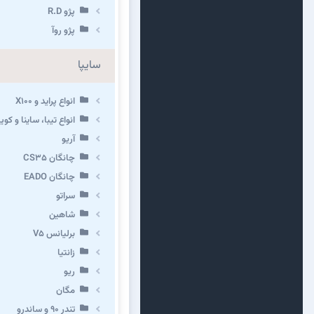
پژو R.D
پژو روآ
سایپا
انواع پراید و X100
انواع تیبا، ساینا و کوییک 
آریو
چانگان CS35
چانگان EADO
سراتو
شاهین
برلیانس V5
زانتیا
ریو
مگان
تندر ۹۰ و ساندرو