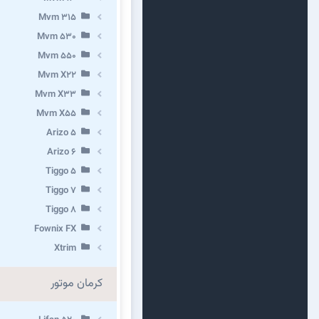
Mvm 315
Mvm 530
Mvm 550
Mvm X22
Mvm X33
Mvm X55
Arizo 5
Arizo 6
Tiggo 5
Tiggo 7
Tiggo 8
Fownix FX
Xtrim
کرمان موتور