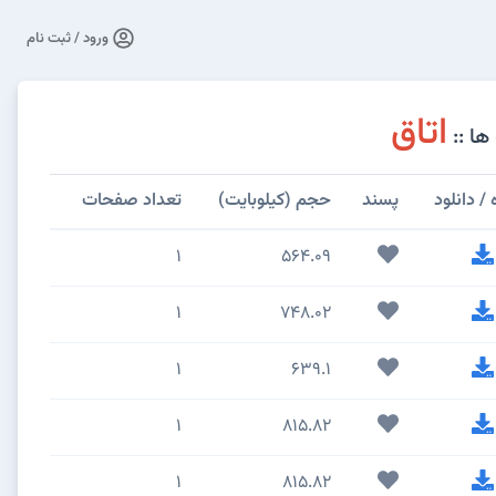
ورود / ثبت نام
اتاق
ها ::
 دانلود
پسند
حجم (کیلوبایت)
تعداد صفحات
1
564.09
1
748.02
1
639.1
1
815.82
1
815.82