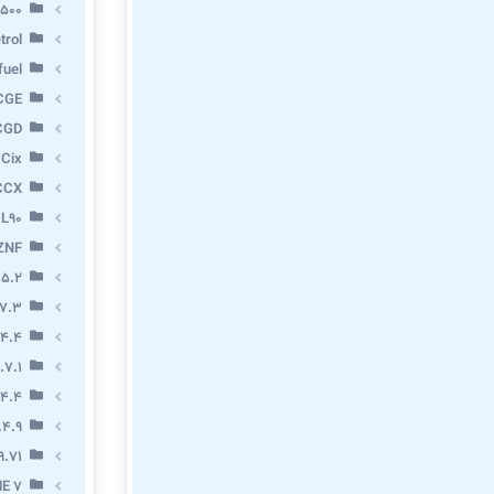
X500
trol
fuel
CGE
CGD
 Cix
CCX
 L90
ZNF
 5.2
7.3
.4.4
.7.1
.4.4
.4.9
9.71
E 7