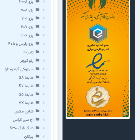
پژو ۲۰۰۸
پژو ۵۰۸
پژو 301
پژو ۲۰۷
پژو ۲۰۶
پژو پارس و ۴۰۵
تندر۹۰
رنو کپچر
سوزوکی گرندویتارا
هایما S8
هایما S7
هایما S5
هایما 7X
شاین مکس
اچ سی کراس
دانگ فنگ S30
پیکان