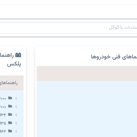
راهنما
ماهای فنی خودروها
پلکس
راهنماهای 
2000
3000
 J34
 J35
VB44