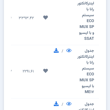
اینترکانکتور
رانا با
سیستم
6
3393.42
ECO
MUX SP
و با ایسیو
SSAT
جدول
/
اینترکانکتور
رانا با
سیستم
7
2291.61
ECO
MUX SP
با ایسیو
ME17
جدول
/