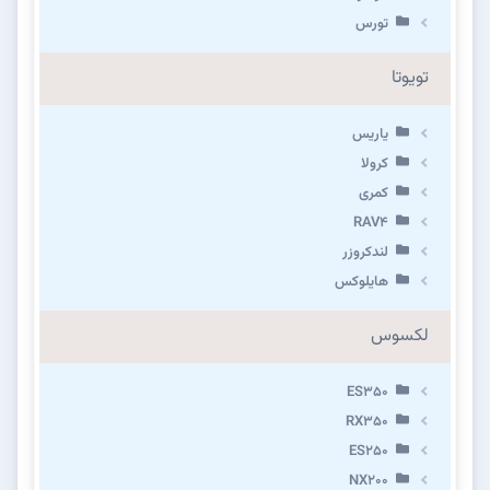
تورس
تویوتا
یاریس
کرولا
کمری
RAV4
لندکروزر
هایلوکس
لکسوس
ES350
RX350
ES250
NX200