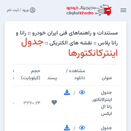
ورود / ثبت نام
مستندات و راهنماهای فنی ایران خودرو :: رانا و
جدول
رانا پلاس :: نقشه های الکتریکی ::
اینترکانکتورها
مشاهده /
حجم
تعداد
عنوان
دانلود
پسند
(کیلوبایت)
صفحات
جدول
/
اینترکانکتور
10
3360.24
رانا ال
ایکس
جدول
/