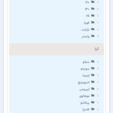
i20
i30
H1
کوپه
تراجت
ولستر
کیا
سراتو
سورنتو
اپتیما
اسپورتیج
اپیروس
موهاوی
پیکانتو
کادنزا