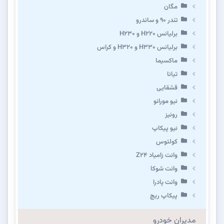
مگان
تندر ۹۰ و ساندرو
برلیانس H220 و H230
برلیانس H330 و H320 و کراس
ماکسیما
تیانا
قشقایی
نیو مورانو
رونیز
نیو پیکاپ
كولئوس
وانت زامیاد Z24
وانت شوکا
وانت پادرا
پیکاپ ریچ
مدیران خودرو