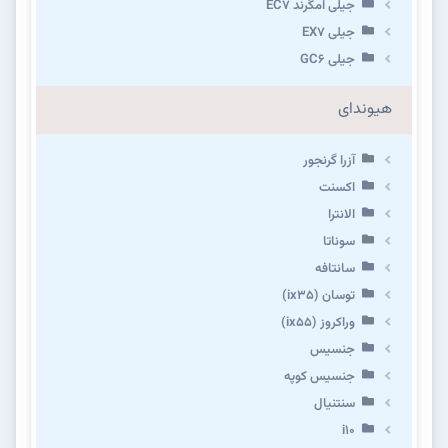
جیلی امگرند EC7
جیلی EX7
جیلی GC6
هیوندای
آزرا گرنجور
اکسنت
الانترا
سوناتا
سانتافه
توسان (ix35)
وراکروز (ix55)
جنسیس
جنسیس کوپه
سنتنیال
i10