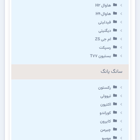
هاوال H۲
هاوال H۹
فیدلیتی
دیگنیتی
ام جی ZS
رسپکت
بستیون T۷۷
سانگ یانگ
رکستون
تیوولی
اکتیون
کوراندو
کایرون
چیرمن
موسو