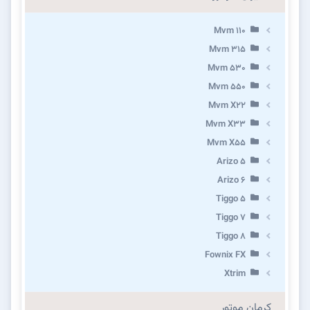
Mvm 110
Mvm 315
Mvm 530
Mvm 550
Mvm X22
Mvm X33
Mvm X55
Arizo 5
Arizo 6
Tiggo 5
Tiggo 7
Tiggo 8
Fownix FX
Xtrim
کرمان موتور