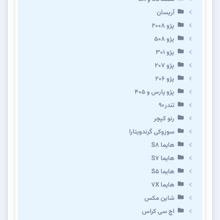
آریسان
پژو ۲۰۰۸
پژو ۵۰۸
پژو 301
پژو ۲۰۷
پژو ۲۰۶
پژو پارس و ۴۰۵
تندر۹۰
رنو کپچر
سوزوکی گرندویتارا
هایما S8
هایما S7
هایما S5
هایما 7X
شاین مکس
اچ سی کراس