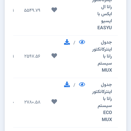
اینترکانکتور
رانا ال
11
5549.79
ایکس با
ایسیو
EASYU
جدول
/
اینترکانکتور
رانا با
2597.56
9
سیستم
MUX
جدول
/
اینترکانکتور
رانا با
10
2780.58
سیستم
ECO
MUX