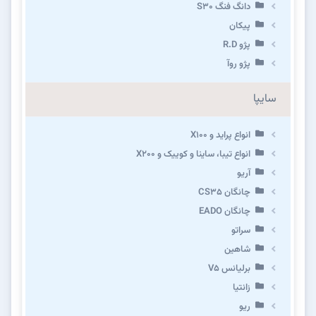
دانگ فنگ S30
پیکان
پژو R.D
پژو روآ
سایپا
انواع پراید و X100
انواع تیبا، ساینا و کوییک و X200
آریو
چانگان CS35
چانگان EADO
سراتو
شاهین
برلیانس V5
زانتیا
ریو