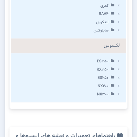
کمری
RAV4
لندکروزر
هایلوکس
لکسوس
ES350
RX350
ES250
NX200
NX300
راهنماهای تعمیرات و نقشه های ایسیوها و