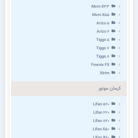
Mvm X33
Mvm X55
Arizo 5
Arizo 6
Tiggo 5
Tiggo 7
Tiggo 8
Fownix FX
Xtrim
کرمان موتور
Lifan 520
Lifan 620
Lifan 820
Lifan X50
Lifan X60