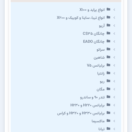
انواع پراید و X100
انواع تیبا، ساینا و کوییک و X200
آریو
چانگان CS35
چانگان EADO
سراتو
شاهین
برلیانس V5
زانتیا
ریو
مگان
تندر ۹۰ و ساندرو
برلیانس H220 و H230
برلیانس H330 و H320 و کراس
ماکسیما
تیانا