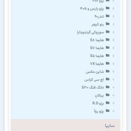
پژو ۲۰۶
پژو پارس و ۴۰۵
تندر۹۰
رنو کپچر
سوزوکی گرندویتارا
هایما S8
هایما S7
هایما S5
هایما 7X
شاین مکس
اچ سی کراس
دانگ فنگ S30
پیکان
پژو R.D
پژو روآ
سایپا