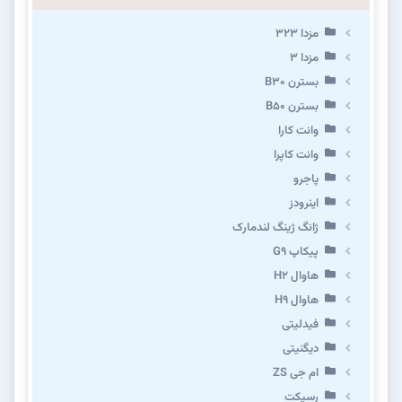
مزدا ۳۲۳
مزدا ۳
بسترن B۳۰
بسترن B۵۰
وانت کارا
وانت کاپرا
پاجرو
اینرودز
ژانگ ژینگ لندمارک
پیکاپ G۹
هاوال H۲
هاوال H۹
فیدلیتی
دیگنیتی
ام جی ZS
رسپکت