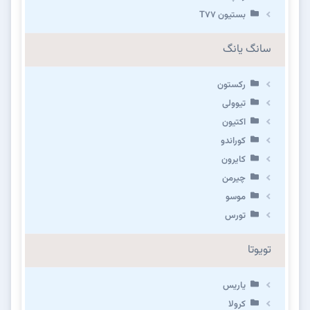
بستیون T۷۷
سانگ یانگ
رکستون
تیوولی
اکتیون
کوراندو
کایرون
چیرمن
موسو
تورس
تویوتا
یاریس
کرولا