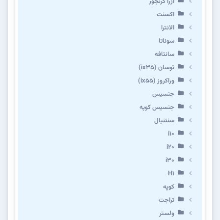
آزرا گرنجور
اکسنت
الانترا
سوناتا
سانتافه
توسان (ix35)
وراکروز (ix55)
جنسیس
جنسیس کوپه
سنتنیال
i10
i20
i30
H1
کوپه
تراجت
ولستر