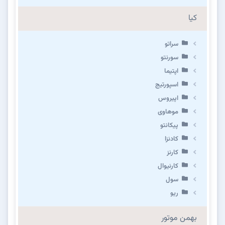
کیا
سراتو
سورنتو
اپتیما
اسپورتیج
اپیروس
موهاوی
پیکانتو
کادنزا
کارنز
کارنیوال
سول
ریو
بهمن موتور