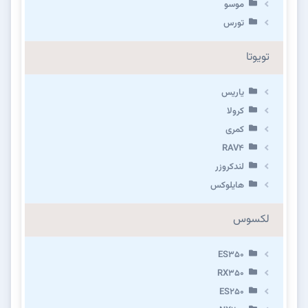
موسو
تورس
تویوتا
یاریس
کرولا
کمری
RAV4
لندکروزر
هایلوکس
لکسوس
ES350
RX350
ES250