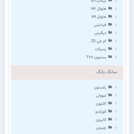
پیکاپ G۹
هاوال H۲
هاوال H۹
فیدلیتی
دیگنیتی
ام جی ZS
رسپکت
بستیون T۷۷
سانگ یانگ
رکستون
تیوولی
اکتیون
کوراندو
کایرون
چیرمن