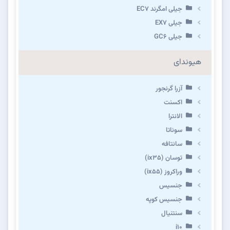
جیلی امگرند EC7
جیلی EX7
جیلی GC6
هیوندای
آزرا گرنجور
اکسنت
الانترا
سوناتا
سانتافه
توسان (ix35)
وراکروز (ix55)
جنسیس
جنسیس کوپه
سنتنیال
i10