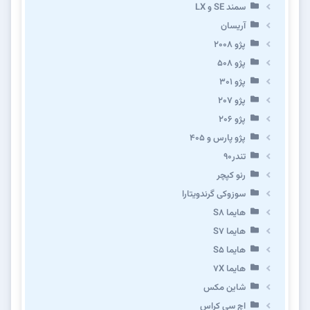
سمند SE و LX
آریسان
پژو ۲۰۰۸
پژو ۵۰۸
پژو 301
پژو ۲۰۷
پژو ۲۰۶
پژو پارس و ۴۰۵
تندر۹۰
رنو کپچر
سوزوکی گرندویتارا
هایما S8
هایما S7
هایما S5
هایما 7X
شاین مکس
اچ سی کراس