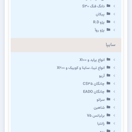
دانگ فنگ S30
پیکان
پژو R.D
پژو روآ
سایپا
انواع پراید و X100
انواع تیبا، ساینا و کوییک و X200
آریو
چانگان CS35
چانگان EADO
سراتو
شاهین
برلیانس V5
زانتیا
ریو