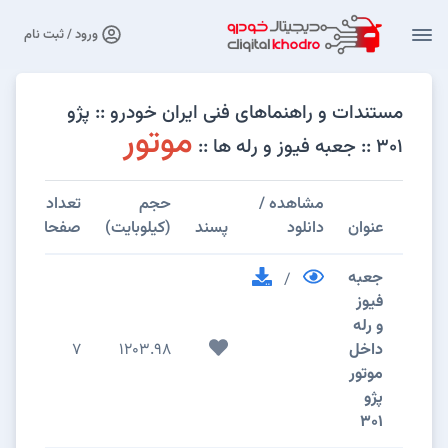
ورود / ثبت نام
مستندات و راهنماهای فنی ایران خودرو :: پژو
موتور
301 :: جعبه فیوز و رله ها ::
مشاهده /
حجم
تعداد
عنوان
دانلود
پسند
(کیلوبایت)
صفحات
جعبه
/
فيوز
و رله
داخل
1203.98
7
موتور
پژو
301