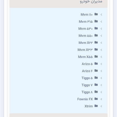
مدیران خودرو
Mvm 110
Mvm 315
Mvm 530
Mvm 550
Mvm X22
Mvm X33
Mvm X55
Arizo 5
Arizo 6
Tiggo 5
Tiggo 7
Tiggo 8
Fownix FX
Xtrim