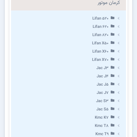
کرمان موتور
Lifan 520
Lifan 620
Lifan 820
Lifan X50
Lifan X60
Lifan X70
Jac J3
Jac J4
Jac J5
Jac J7
Jac S3
Jac S5
Kmc K7
Kmc T8
Kmc T9