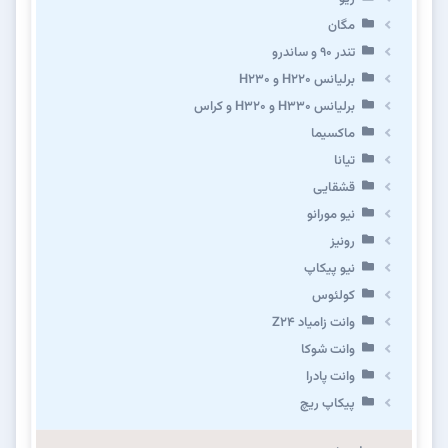
مگان
تندر ۹۰ و ساندرو
برلیانس H220 و H230
برلیانس H330 و H320 و کراس
ماکسیما
تیانا
قشقایی
نیو مورانو
رونیز
نیو پیکاپ
كولئوس
وانت زامیاد Z24
وانت شوکا
وانت پادرا
پیکاپ ریچ