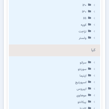
i20
i30
H1
کوپه
تراجت
ولستر
کیا
سراتو
سورنتو
اپتیما
اسپورتیج
اپیروس
موهاوی
پیکانتو
کادنزا