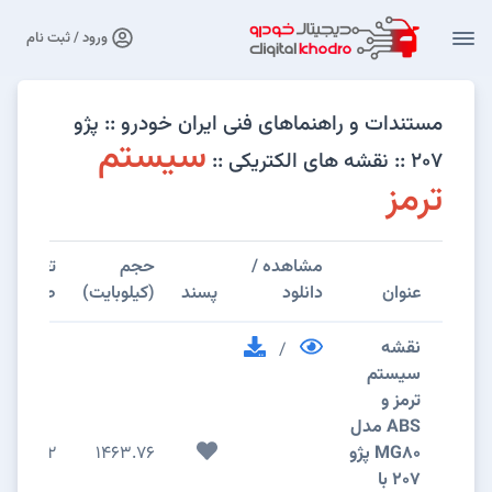
ورود / ثبت نام
مستندات و راهنماهای فنی ایران خودرو :: پژو
سیستم
۲۰۷ :: نقشه های الکتریکی ::
ترمز
مشاهده /
حجم
تعداد
عنوان
دانلود
پسند
(کیلوبایت)
صفحات
نقشه
/
سيستم
ترمز و
ABS مدل
MG80 پژو
1463.76
2
207 با