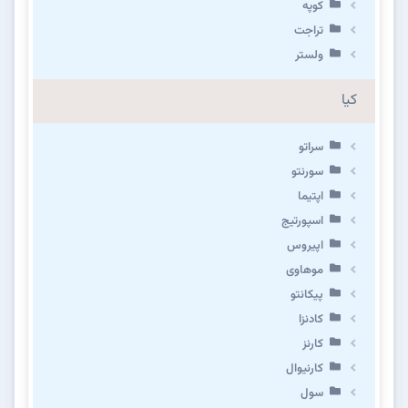
کوپه
تراجت
ولستر
کیا
سراتو
سورنتو
اپتیما
اسپورتیج
اپیروس
موهاوی
پیکانتو
کادنزا
کارنز
کارنیوال
سول