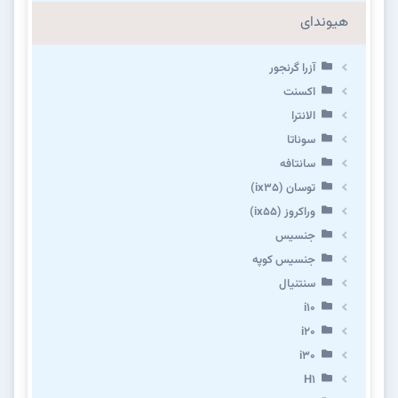
هیوندای
آزرا گرنجور
اکسنت
الانترا
سوناتا
سانتافه
توسان (ix35)
وراکروز (ix55)
جنسیس
جنسیس کوپه
سنتنیال
i10
i20
i30
H1