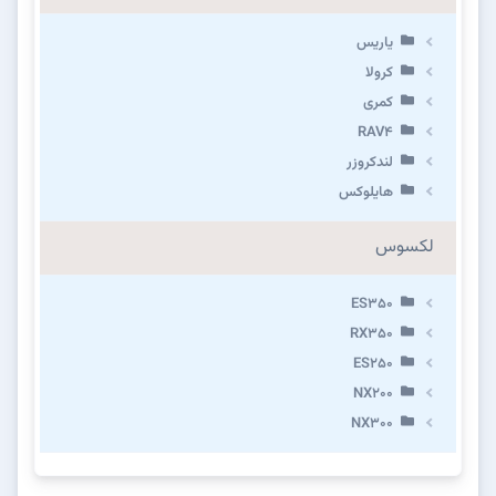
یاریس
کرولا
کمری
RAV4
لندکروزر
هایلوکس
لکسوس
ES350
RX350
ES250
NX200
NX300