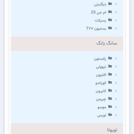
دیگنیتی
ام جی ZS
رسپکت
بستیون T۷۷
سانگ یانگ
رکستون
تیوولی
اکتیون
کوراندو
کایرون
چیرمن
موسو
تورس
تویوتا