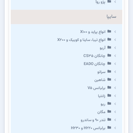
پژو روآ
سایپا
انواع پراید و X100
انواع تیبا، ساینا و کوییک و X200
آریو
چانگان CS35
چانگان EADO
سراتو
شاهین
برلیانس V5
زانتیا
ریو
مگان
تندر ۹۰ و ساندرو
برلیانس H220 و H230