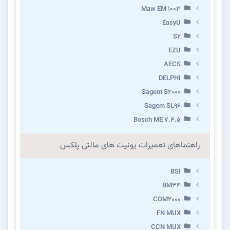
Maw EM 1003
EasyU
S2
EZU
AECS
DELPHI
Sagem S2000
Sagem SL96
Bosch ME 7.4.5
راهنماهای تعمیرات یونیت های مالتی پلکس
BSI
BM34
COM2000
FN MUX
CCN MUX