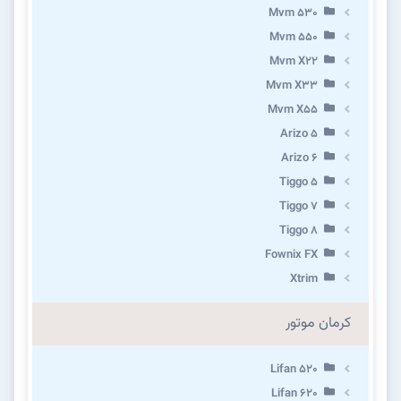
Mvm 530
Mvm 550
Mvm X22
Mvm X33
Mvm X55
Arizo 5
Arizo 6
Tiggo 5
Tiggo 7
Tiggo 8
Fownix FX
Xtrim
کرمان موتور
Lifan 520
Lifan 620