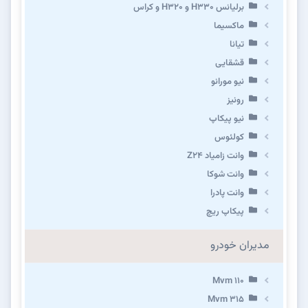
برلیانس H330 و H320 و کراس
ماکسیما
تیانا
قشقایی
نیو مورانو
رونیز
نیو پیکاپ
كولئوس
وانت زامیاد Z24
وانت شوکا
وانت پادرا
پیکاپ ریچ
مدیران خودرو
Mvm 110
Mvm 315