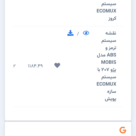
سیستم
ECOMUX
کروز
نقشه
/
سيستم
ترمز و
ABS مدل
MOBIS
2
1184.49
پژو 207 با
سیستم
ECOMUX
سازه
پویش