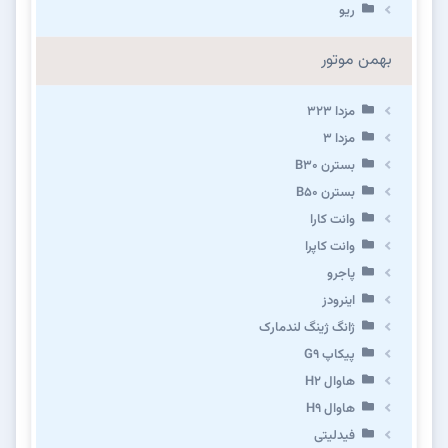
ریو
بهمن موتور
مزدا ۳۲۳
مزدا ۳
بسترن B۳۰
بسترن B۵۰
وانت کارا
وانت کاپرا
پاجرو
اینرودز
ژانگ ژینگ لندمارک
پیکاپ G۹
هاوال H۲
هاوال H۹
فیدلیتی