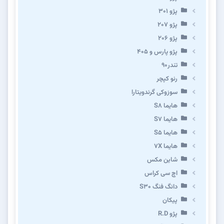
پژو 301
پژو ۲۰۷
پژو ۲۰۶
پژو پارس و ۴۰۵
تندر۹۰
رنو کپچر
سوزوکی گرندویتارا
هایما S8
هایما S7
هایما S5
هایما 7X
شاین مکس
اچ سی کراس
دانگ فنگ S30
پیکان
پژو R.D