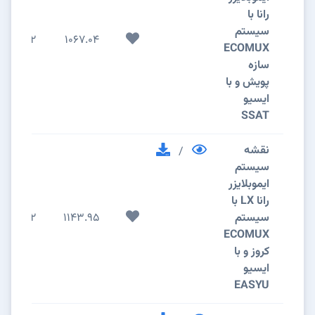
رانا با
سیستم
2
1067.04
ECOMUX
سازه
پویش و با
ایسیو
SSAT
نقشه
/
سیستم
ایموبلایزر
رانا LX با
سیستم
1143.95
2
ECOMUX
کروز و با
ایسیو
EASYU