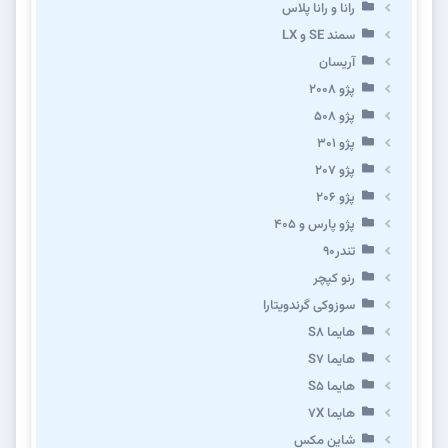
رانا و رانا پلاس
سمند SE و LX
آریسان
پژو ۲۰۰۸
پژو ۵۰۸
پژو 301
پژو ۲۰۷
پژو ۲۰۶
پژو پارس و ۴۰۵
تندر۹۰
رنو کپچر
سوزوکی گرندویتارا
هایما S8
هایما S7
هایما S5
هایما 7X
شاین مکس