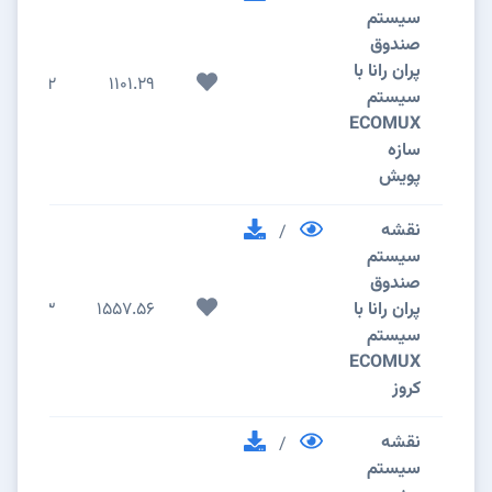
سیستم
صندوق
پران رانا با
2
1101.29
سیستم
ECOMUX
سازه
پویش
نقشه
/
سیستم
صندوق
پران رانا با
1557.56
3
سیستم
ECOMUX
کروز
نقشه
/
سیستم