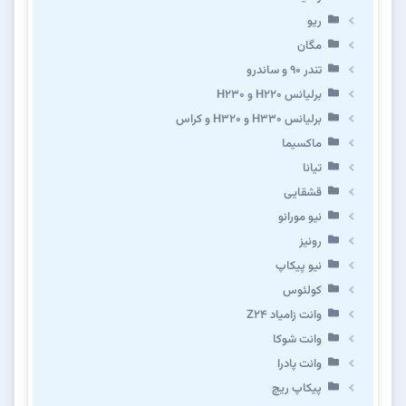
ریو
مگان
تندر ۹۰ و ساندرو
برلیانس H220 و H230
برلیانس H330 و H320 و کراس
ماکسیما
تیانا
قشقایی
نیو مورانو
رونیز
نیو پیکاپ
كولئوس
وانت زامیاد Z24
وانت شوکا
وانت پادرا
پیکاپ ریچ