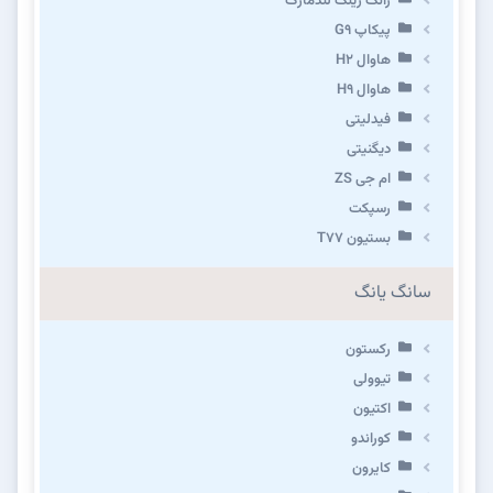
ژانگ ژینگ لندمارک
پیکاپ G۹
هاوال H۲
هاوال H۹
فیدلیتی
دیگنیتی
ام جی ZS
رسپکت
بستیون T۷۷
سانگ یانگ
رکستون
تیوولی
اکتیون
کوراندو
کایرون