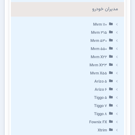
مدیران خودرو
Mvm 110
Mvm 315
Mvm 530
Mvm 550
Mvm X22
Mvm X33
Mvm X55
Arizo 5
Arizo 6
Tiggo 5
Tiggo 7
Tiggo 8
Fownix FX
Xtrim