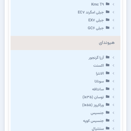
Kmc T9
جیلی امگرند EC7
جیلی EX7
جیلی GC6
هیوندای
آزرا گرنجور
اکسنت
الانترا
سوناتا
سانتافه
توسان (ix35)
وراکروز (ix55)
جنسیس
جنسیس کوپه
سنتنیال