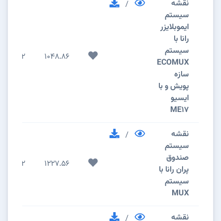
نقشه
/
سیستم
ایموبلایزر
رانا با
سیستم
2
1048.86
ECOMUX
سازه
پویش و با
ایسیو
ME17
نقشه
/
سیستم
صندوق
2
1227.56
پران رانا با
سیستم
MUX
نقشه
/