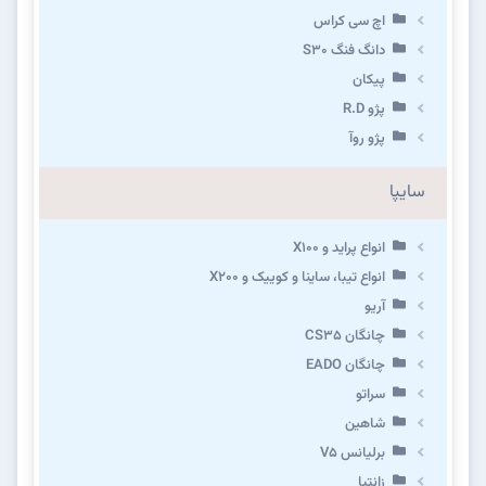
اچ سی کراس
دانگ فنگ S30
پیکان
پژو R.D
پژو روآ
سایپا
انواع پراید و X100
انواع تیبا، ساینا و کوییک و X200
آریو
چانگان CS35
چانگان EADO
سراتو
شاهین
برلیانس V5
زانتیا