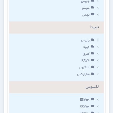
چیرمن
موسو
تورس
تویوتا
یاریس
کرولا
کمری
RAV4
لندکروزر
هایلوکس
لکسوس
ES350
RX350