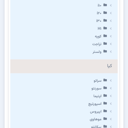
i10
i20
i30
H1
کوپه
تراجت
ولستر
کیا
سراتو
سورنتو
اپتیما
اسپورتیج
اپیروس
موهاوی
پیکانتو