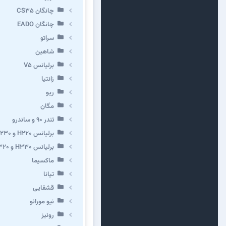
چانگان CS35
چانگان EADO
سراتو
شاهین
برلیانس V5
زانتیا
ریو
مگان
تندر ۹۰ و ساندرو
برلیانس H220 و H230
برلیانس H330 و H320 و کراس
ماکسیما
تیانا
قشقایی
نیو مورانو
رونیز