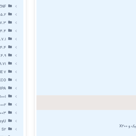
ZNF
 5.2
7.3
.4.4
.7.1
.4.4
.4.9
9.71
E 7
KCO
IPA
1001
002
003
syU
و X200
S2