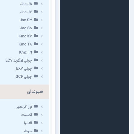
Jac J5
Jac J7
Jac S3
Jac S5
Kmc K7
Kmc T8
Kmc T9
جیلی امگرند EC7
جیلی EX7
جیلی GC6
هیوندای
آزرا گرنجور
اکسنت
الانترا
سوناتا