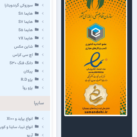
سوزوکی گرندویتارا
هایما S8
هایما S7
هایما S5
هایما 7X
شاین مکس
اچ سی کراس
دانگ فنگ S30
پیکان
پژو R.D
پژو روآ
سایپا
انواع پراید و X100
انواع تیبا، ساینا و کوییک 
آریو