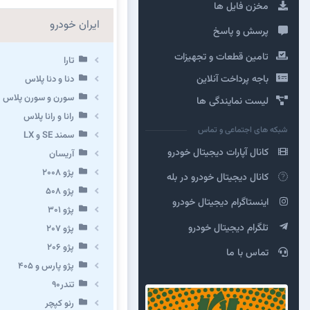
مخزن فایل ها
ایران خودرو
پرسش و پاسخ
تامین قطعات و تجهیزات
تارا
باجه پرداخت آنلاین
دنا و دنا پلاس
سورن و سورن پلاس
لیست نمایندگی ها
رانا و رانا پلاس
شبکه های اجتماعی و تماس
سمند SE و LX
کانال آپارات دیجیتال خودرو
آریسان
پژو ۲۰۰۸
کانال دیجیتال خودرو در بله
پژو ۵۰۸
اینستاگرام دیجیتال خودرو
پژو 301
تلگرام دیجیتال خودرو
پژو ۲۰۷
پژو ۲۰۶
تماس با ما
پژو پارس و ۴۰۵
تندر۹۰
رنو کپچر