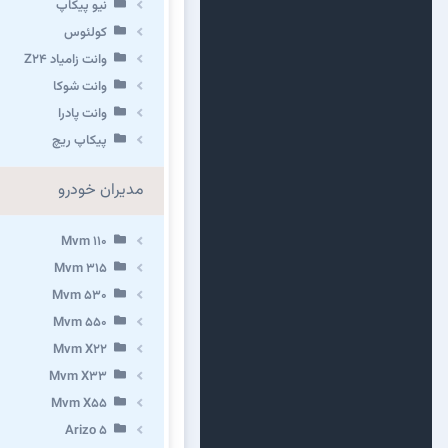
نیو پیکاپ
كولئوس
وانت زامیاد Z24
وانت شوکا
وانت پادرا
پیکاپ ریچ
مدیران خودرو
Mvm 110
Mvm 315
Mvm 530
Mvm 550
Mvm X22
Mvm X33
Mvm X55
Arizo 5