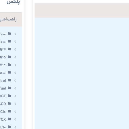
پلکس
راهنماهای 
2000
3000
 J34
 J35
VB44
X500
trol
fuel
CGE
CGD
 Cix
CCX
 L90