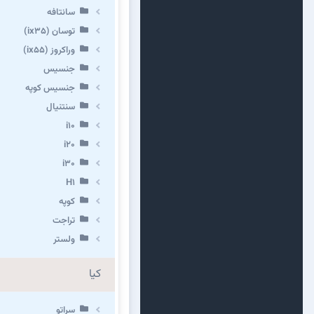
سانتافه
توسان (ix35)
وراکروز (ix55)
جنسیس
جنسیس کوپه
سنتنیال
i10
i20
i30
H1
کوپه
تراجت
ولستر
کیا
سراتو