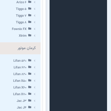
Arizo 6
Tiggo 5
Tiggo 7
Tiggo 8
Fownix FX
Xtrim
کرمان موتور
Lifan 520
Lifan 620
Lifan 820
Lifan X50
Lifan X60
Lifan X70
Jac J3
Jac J4