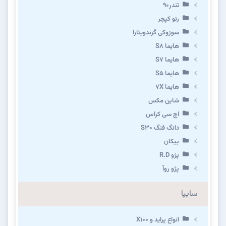
تندر۹۰
رنو کپچر
سوزوکی گرندویتارا
هایما S8
هایما S7
هایما S5
هایما 7X
شاین مکس
اچ سی کراس
دانگ فنگ S30
پیکان
پژو R.D
پژو روآ
سایپا
انواع پراید و X100