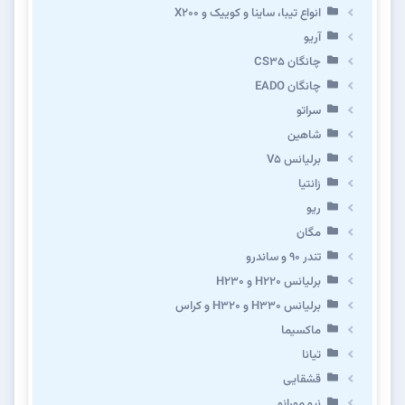
انواع تیبا، ساینا و کوییک و X200
آریو
چانگان CS35
چانگان EADO
سراتو
شاهین
برلیانس V5
زانتیا
ریو
مگان
تندر ۹۰ و ساندرو
برلیانس H220 و H230
برلیانس H330 و H320 و کراس
ماکسیما
تیانا
قشقایی
نیو مورانو