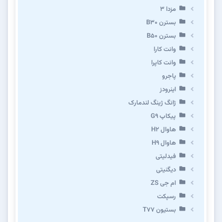
مزدا ۳
بسترن B۳۰
بسترن B۵۰
وانت کارا
وانت کاپرا
پاجرو
اینرودز
ژانگ ژینگ لندمارک
پیکاپ G۹
هاوال H۲
هاوال H۹
فیدلیتی
دیگنیتی
ام جی ZS
رسپکت
بستیون T۷۷