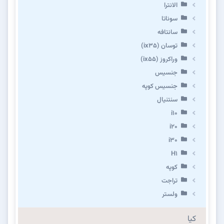
الانترا
سوناتا
سانتافه
توسان (ix35)
وراکروز (ix55)
جنسیس
جنسیس کوپه
سنتنیال
i10
i20
i30
H1
کوپه
تراجت
ولستر
کیا