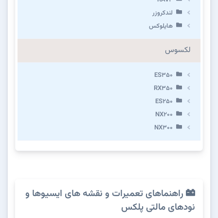
لندکروزر
هایلوکس
لکسوس
ES350
RX350
ES250
NX200
NX300
راهنماهای تعمیرات و نقشه های ایسیوها و
نودهای مالتی پلکس