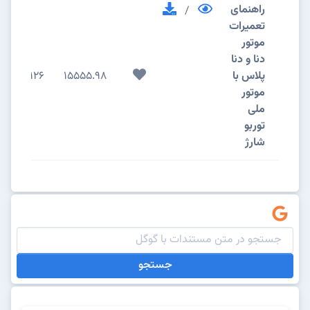
راهنمای
/
تعمیرات
موتور
دنا و دنا
پلاس با
15555.98
126
موتور
ملی
توربو
شارژ
جستجو