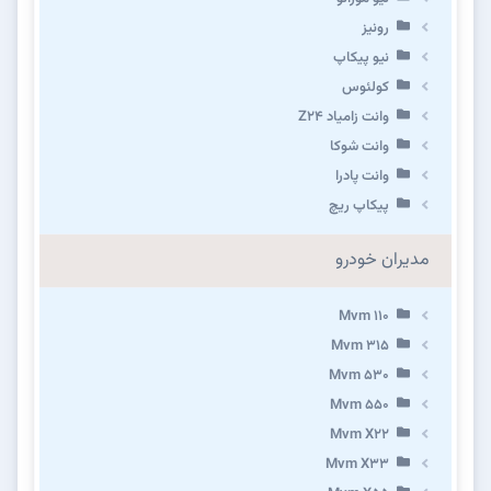
رونیز
نیو پیکاپ
كولئوس
وانت زامیاد Z24
وانت شوکا
وانت پادرا
پیکاپ ریچ
مدیران خودرو
Mvm 110
Mvm 315
Mvm 530
Mvm 550
Mvm X22
Mvm X33