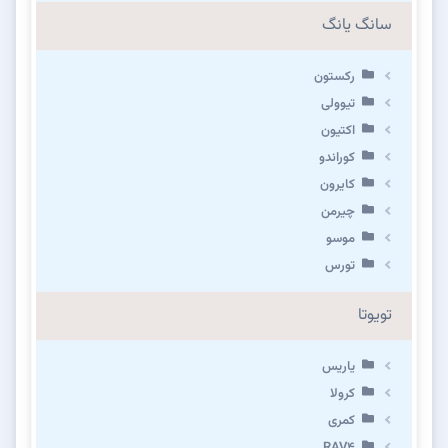
سانگ یانگ
رکستون
تیوولی
اکتیون
کوراندو
کایرون
چیرمن
موسو
تورس
تویوتا
یاریس
کرولا
کمری
RAV4