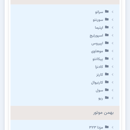
سراتو
سورنتو
اپتیما
اسپورتیج
اپیروس
موهاوی
پیکانتو
کادنزا
کارنز
کارنیوال
سول
ریو
بهمن موتور
مزدا ۳۲۳