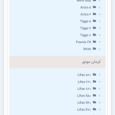
Mvm X55
Arizo 5
Arizo 6
Tiggo 5
Tiggo 7
Tiggo 8
Fownix FX
Xtrim
کرمان موتور
Lifan 520
Lifan 620
Lifan 820
Lifan X50
Lifan X60
Lifan X70