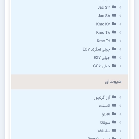
Jac S3
Jac S5
Kmc K7
Kmc T8
Kmc T9
جیلی امگرند EC7
جیلی EX7
جیلی GC6
هیوندای
آزرا گرنجور
اکسنت
الانترا
سوناتا
سانتافه