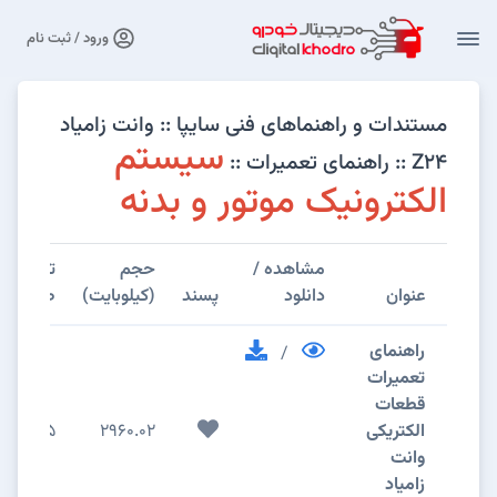
ورود / ثبت نام
مستندات و راهنماهای فنی سایپا :: وانت زامیاد
سیستم
Z24 :: راهنمای تعمیرات ::
الکترونیک موتور و بدنه
مشاهده /
حجم
تعداد
عنوان
دانلود
پسند
(کیلوبایت)
صفحات
راهنمای
/
تعمیرات
قطعات
الکتریکی
2960.02
15
وانت
زامیاد