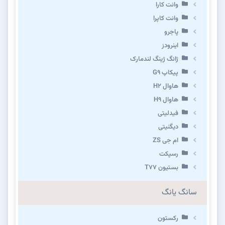
وانت کارا
وانت کاپرا
پاجرو
اینرودز
ژانگ ژینگ لندمارک
پیکاپ G۹
هاوال H۲
هاوال H۹
فیدلیتی
دیگنیتی
ام جی ZS
رسپکت
بستیون T۷۷
سانگ یانگ
رکستون