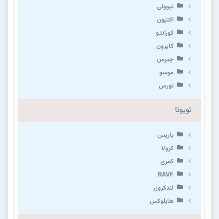
تیوولی
اکتیون
کوراندو
کایرون
چیرمن
موسو
تورس
تویوتا
یاریس
کرولا
کمری
RAV4
لندکروزر
هایلوکس