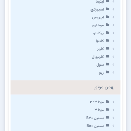
اپتیما
اسپورتیج
اپیروس
موهاوی
پیکانتو
کادنزا
کارنز
کارنیوال
سول
ریو
بهمن موتور
مزدا ۳۲۳
مزدا ۳
بسترن B۳۰
بسترن B۵۰