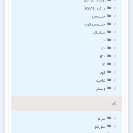
توسان (ix35)
وراکروز (ix55)
جنسیس
جنسیس کوپه
سنتنیال
i10
i20
i30
H1
کوپه
تراجت
ولستر
کیا
سراتو
سورنتو