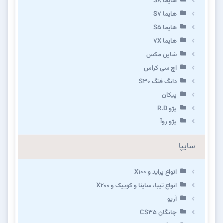
هایما S8
هایما S7
هایما S5
هایما 7X
شاین مکس
اچ سی کراس
دانگ فنگ S30
پیکان
پژو R.D
پژو روآ
سایپا
انواع پراید و X100
انواع تیبا، ساینا و کوییک و X200
آریو
چانگان CS35