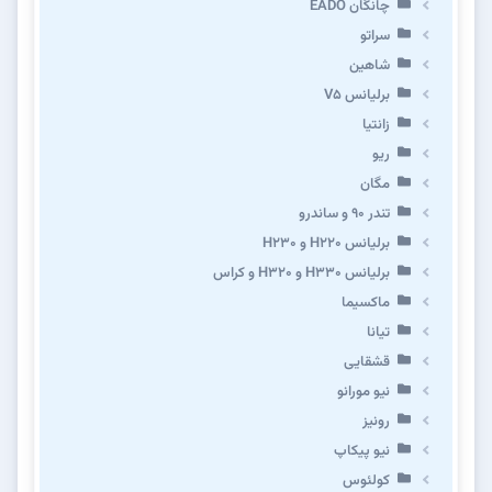
چانگان EADO
سراتو
شاهین
برلیانس V5
زانتیا
ریو
مگان
تندر ۹۰ و ساندرو
برلیانس H220 و H230
برلیانس H330 و H320 و کراس
ماکسیما
تیانا
قشقایی
نیو مورانو
رونیز
نیو پیکاپ
كولئوس