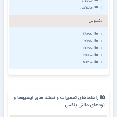
لندکروزر
هایلوکس
لکسوس
ES350
RX350
ES250
NX200
NX300
راهنماهای تعمیرات و نقشه های ایسیوها و
نودهای مالتی پلکس