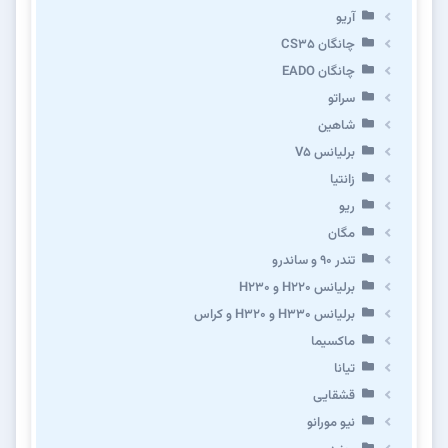
آریو
چانگان CS35
چانگان EADO
سراتو
شاهین
برلیانس V5
زانتیا
ریو
مگان
تندر ۹۰ و ساندرو
برلیانس H220 و H230
برلیانس H330 و H320 و کراس
ماکسیما
تیانا
قشقایی
نیو مورانو