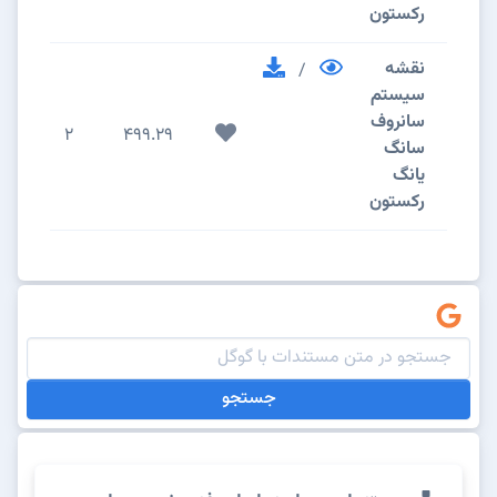
رکستون
نقشه
/
سیستم
سانروف
2
499.29
سانگ
یانگ
رکستون
جستجو