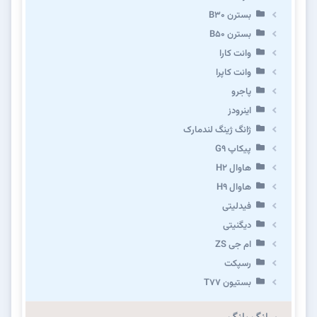
بسترن B۳۰
بسترن B۵۰
وانت کارا
وانت کاپرا
پاجرو
اینرودز
ژانگ ژینگ لندمارک
پیکاپ G۹
هاوال H۲
هاوال H۹
فیدلیتی
دیگنیتی
ام جی ZS
رسپکت
بستیون T۷۷