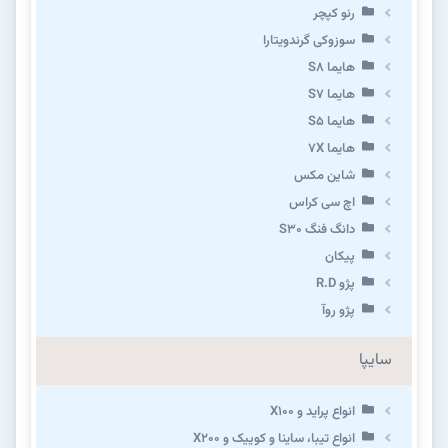
رنو کپچر
سوزوکی گرندویتارا
هایما S8
هایما S7
هایما S5
هایما 7X
شاین مکس
اچ سی کراس
دانگ فنگ S30
پیکان
پژو R.D
پژو روآ
سایپا
انواع پراید و X100
انواع تیبا، ساینا و کوییک و X200