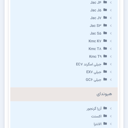
Jac J4
Jac J5
Jac J7
Jac S3
Jac S5
Kmc K7
Kmc T8
Kmc T9
جیلی امگرند EC7
جیلی EX7
جیلی GC6
هیوندای
آزرا گرنجور
اکسنت
الانترا