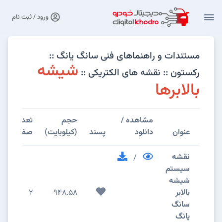
ورود / ثبت نام
مستندات و راهنماهای فنی سانگ یانگ ::
شیشه
رکستون :: نقشه های الکتریکی ::
بالابرها
مشاهده /
حجم
تعداد
عنوان
دانلود
پسند
(کیلوبایت)
صفحات
نقشه
/
سیستم
شیشه
بالابر
948.58
2
سانگ
یانگ