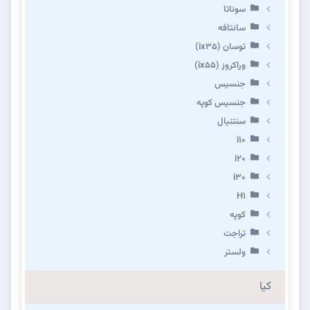
سوناتا
سانتافه
توسان (ix35)
وراکروز (ix55)
جنسیس
جنسیس کوپه
سنتنیال
i10
i20
i30
H1
کوپه
تراجت
ولستر
کیا