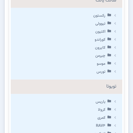
سانگ یانگ
رکستون
تیوولی
اکتیون
کوراندو
کایرون
چیرمن
موسو
تورس
تویوتا
یاریس
کرولا
کمری
RAV4