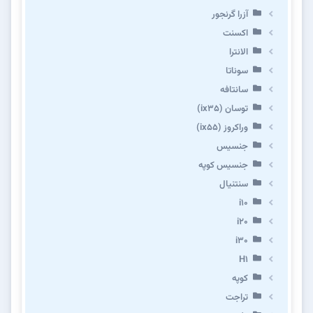
آزرا گرنجور
اکسنت
الانترا
سوناتا
سانتافه
توسان (ix35)
وراکروز (ix55)
جنسیس
جنسیس کوپه
سنتنیال
i10
i20
i30
H1
کوپه
تراجت