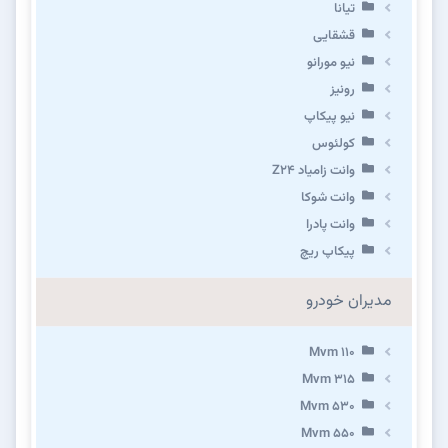
تیانا
قشقایی
نیو مورانو
رونیز
نیو پیکاپ
كولئوس
وانت زامیاد Z24
وانت شوکا
وانت پادرا
پیکاپ ریچ
مدیران خودرو
Mvm 110
Mvm 315
Mvm 530
Mvm 550