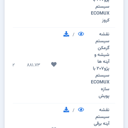
سیستم
ECOMUX
کروز
نقشه
/
سیستم
گرمکن
شیشه و
آینه ها
2
881.73
پژو207 با
سیستم
ECOMUX
سازه
پویش
نقشه
/
سیستم
آینه برقی