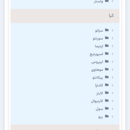
ولستر
کیا
سراتو
سورنتو
اپتیما
اسپورتیج
اپیروس
موهاوی
پیکانتو
کادنزا
کارنز
کارنیوال
سول
ریو