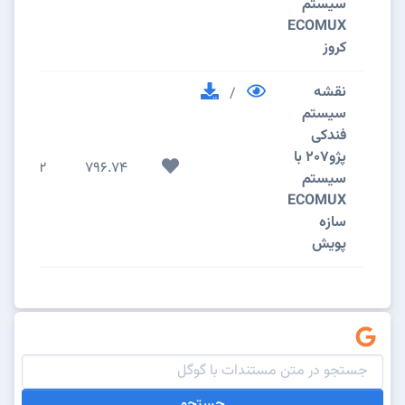
سیستم
ECOMUX
کروز
نقشه
/
سیستم
فندکی
پژو207 با
2
796.74
سیستم
ECOMUX
سازه
پویش
جستجو