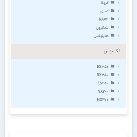
کرولا
کمری
RAV4
لندکروزر
هایلوکس
لکسوس
ES350
RX350
ES250
NX200
NX300