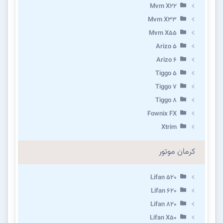
Mvm X22
Mvm X33
Mvm X55
Arizo 5
Arizo 6
Tiggo 5
Tiggo 7
Tiggo 8
Fownix FX
Xtrim
کرمان موتور
Lifan 520
Lifan 620
Lifan 820
Lifan X50