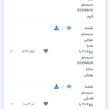
سیستم
ECOMUX
کروز
نقشه
/
سیستم
مولتی
مدیا
پژو207 با
1341.55
2
سیستم
ECOMUX
سازه
پویش
نقشه
/
سیستم
فندکی
پژو207 با
1003.01
2