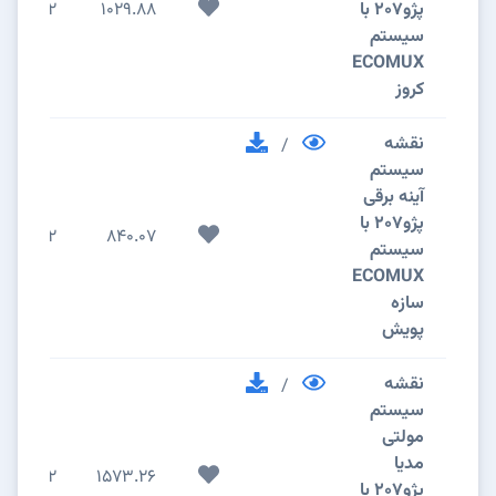
پژو207 با
1029.88
2
سیستم
ECOMUX
کروز
نقشه
/
سیستم
آینه برقی
پژو207 با
2
840.07
سیستم
ECOMUX
سازه
پویش
نقشه
/
سیستم
مولتی
مدیا
2
1573.26
پژو207 با