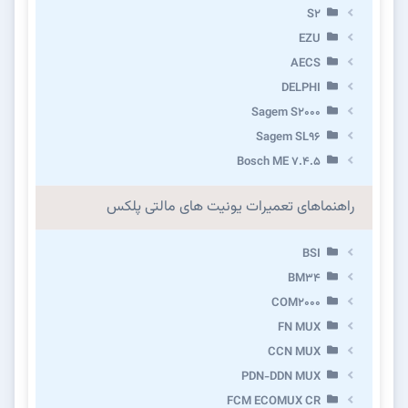
S2
EZU
AECS
DELPHI
Sagem S2000
Sagem SL96
Bosch ME 7.4.5
راهنماهای تعمیرات یونیت های مالتی پلکس
BSI
BM34
COM2000
FN MUX
CCN MUX
PDN-DDN MUX
FCM ECOMUX CR