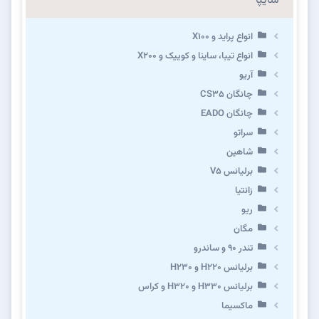
سایپا
انواع پراید و X100
انواع تیبا، ساینا و کوییک و X200
آریو
چانگان CS35
چانگان EADO
سراتو
شاهین
برلیانس V5
زانتیا
ریو
مگان
تندر ۹۰ و ساندرو
برلیانس H220 و H230
برلیانس H330 و H320 و کراس
ماکسیما