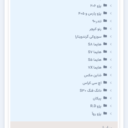
پژو ۲۰۶
پژو پارس و ۴۰۵
تندر۹۰
رنو کپچر
سوزوکی گرندویتارا
هایما S8
هایما S7
هایما S5
هایما 7X
شاین مکس
اچ سی کراس
دانگ فنگ S30
پیکان
پژو R.D
پژو روآ