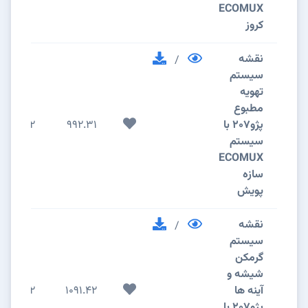
ECOMUX
کروز
نقشه
/
سیستم
تهویه
مطبوع
پژو207 با
992.31
2
سیستم
ECOMUX
سازه
پویش
نقشه
/
سیستم
گرمکن
شیشه و
آینه ها
1091.42
2
پژو207 با