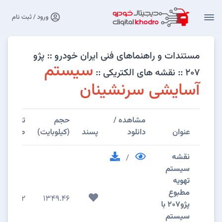
ورود / ثبت نام
مستندات و راهنماهای فنی ایران خودرو :: پژو
سیستم
۲۰۷ :: نقشه های الکتریکی ::
آسایشی سرنشینان
مشاهده /
حجم
تعداد
عنوان
دانلود
پسند
(کیلوبایت)
صفحات
نقشه
/
سیستم
تهویه
مطبوع
2
1349.46
پژو207 با
سیستم