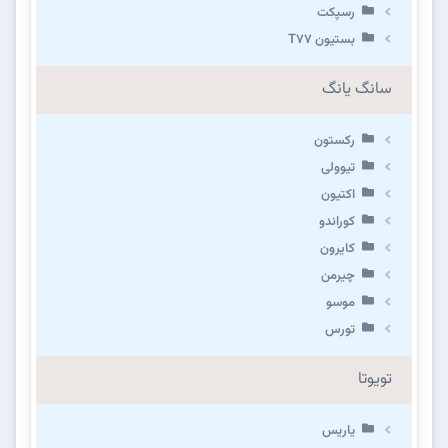
رسپکت
بستیون T۷۷
سانگ یانگ
رکستون
تیوولی
اکتیون
کوراندو
کایرون
چیرمن
موسو
تورس
تویوتا
یاریس