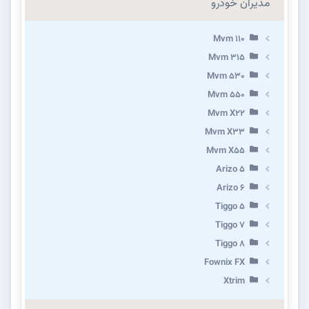
مدیران خودرو
Mvm 110
Mvm 315
Mvm 530
Mvm 550
Mvm X22
Mvm X33
Mvm X55
Arizo 5
Arizo 6
Tiggo 5
Tiggo 7
Tiggo 8
Fownix FX
Xtrim