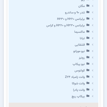
مگان
تندر ۹۰ و ساندرو
برلیانس H220 و H230
برلیانس H330 و H320 و کراس
ماکسیما
تیانا
قشقایی
نیو مورانو
رونیز
نیو پیکاپ
كولئوس
وانت زامیاد Z24
وانت شوکا
وانت پادرا
پیکاپ ریچ