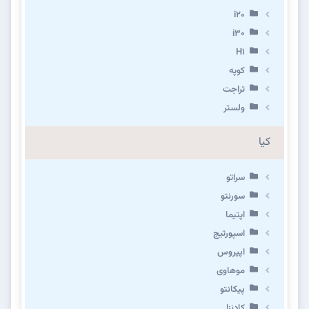
i20
i30
H1
کوپه
تراجت
ولستر
کیا
سراتو
سورنتو
اپتیما
اسپورتیج
اپیروس
موهاوی
پیکانتو
کادنزا