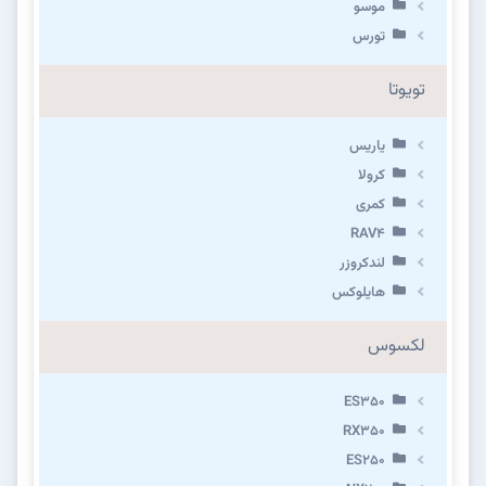
موسو
تورس
تویوتا
یاریس
کرولا
کمری
RAV4
لندکروزر
هایلوکس
لکسوس
ES350
RX350
ES250