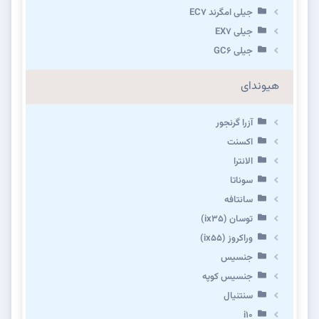
جیلی امگرند EC7
جیلی EX7
جیلی GC6
هیوندای
آزرا گرنجور
اکسنت
الانترا
سوناتا
سانتافه
توسان (ix35)
وراکروز (ix55)
جنسیس
جنسیس کوپه
سنتنیال
i10