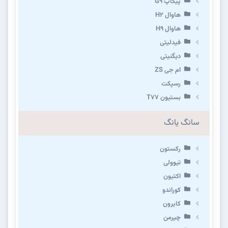
پیکاپ G۹
هاوال H۲
هاوال H۹
فیدلیتی
دیگنیتی
ام جی ZS
رسپکت
بستیون T۷۷
سانگ یانگ
رکستون
تیوولی
اکتیون
کوراندو
کایرون
چیرمن