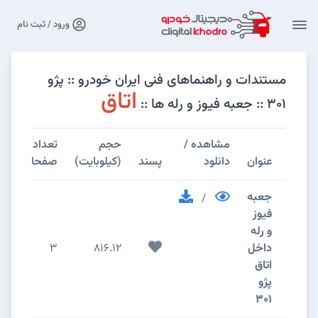
ورود / ثبت نام
مستندات و راهنماهای فنی ایران خودرو :: پژو
اتاق
301 :: جعبه فیوز و رله ها ::
مشاهده /
حجم
تعداد
عنوان
دانلود
پسند
(کیلوبایت)
صفحات
جعبه
/
فيوز
و رله
داخل
816.12
3
اتاق
پژو
301