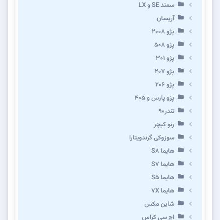
سمند SE و LX
آریسان
پژو ۲۰۰۸
پژو ۵۰۸
پژو 301
پژو ۲۰۷
پژو ۲۰۶
پژو پارس و ۴۰۵
تندر۹۰
رنو کپچر
سوزوکی گرندویتارا
هایما S8
هایما S7
هایما S5
هایما 7X
شاین مکس
اچ سی کراس