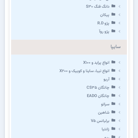
دانگ فنگ S30
پیکان
پژو R.D
پژو روآ
سایپا
انواع پراید و X100
انواع تیبا، ساینا و کوییک و X200
آریو
چانگان CS35
چانگان EADO
سراتو
شاهین
برلیانس V5
زانتیا
ریو