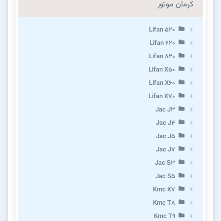
کرمان موتور
Lifan 520
Lifan 620
Lifan 820
Lifan X50
Lifan X60
Lifan X70
Jac J3
Jac J4
Jac J5
Jac J7
Jac S3
Jac S5
Kmc K7
Kmc T8
Kmc T9