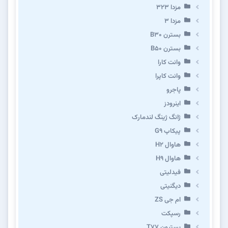
مزدا ۳۲۳
مزدا ۳
بسترن B۳۰
بسترن B۵۰
وانت کارا
وانت کاپرا
پاجرو
اینرودز
ژانگ ژینگ لندمارک
پیکاپ G۹
هاوال H۲
هاوال H۹
فیدلیتی
دیگنیتی
ام جی ZS
رسپکت
بستیون T۷۷