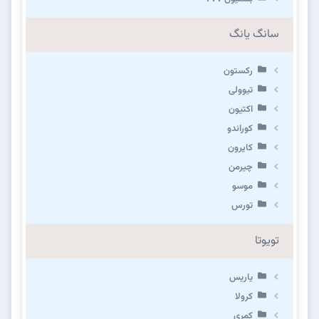
سانگ یانگ
رکستون
تیوولی
اکتیون
کوراندو
کایرون
چیرمن
موسو
تورس
تویوتا
یاریس
کرولا
کمری