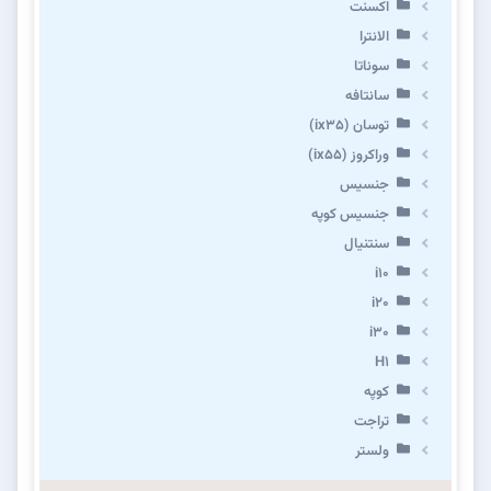
اکسنت
الانترا
سوناتا
سانتافه
توسان (ix35)
وراکروز (ix55)
جنسیس
جنسیس کوپه
سنتنیال
i10
i20
i30
H1
کوپه
تراجت
ولستر