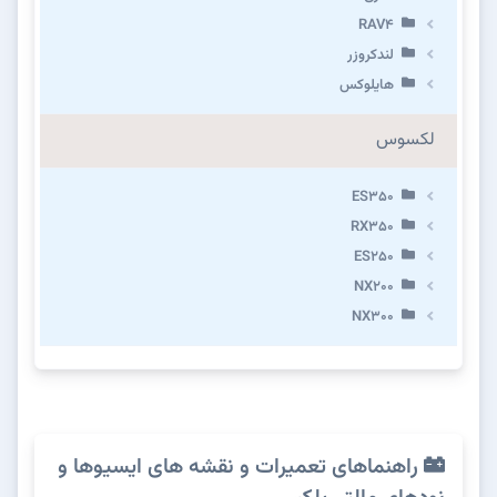
RAV4
لندکروزر
هایلوکس
لکسوس
ES350
RX350
ES250
NX200
NX300
راهنماهای تعمیرات و نقشه های ایسیوها و