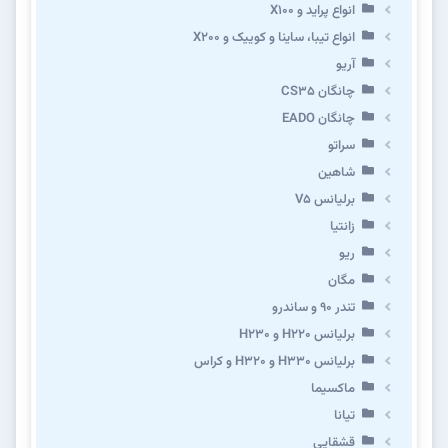
انواع پراید و X100
انواع تیبا، ساینا و کوییک و X200
آریو
چانگان CS35
چانگان EADO
سراتو
شاهین
برلیانس V5
زانتیا
ریو
مگان
تندر ۹۰ و ساندرو
برلیانس H220 و H230
برلیانس H330 و H320 و کراس
ماکسیما
تیانا
قشقایی