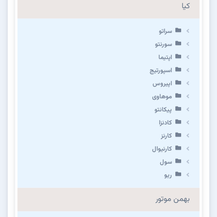
کیا
سراتو
سورنتو
اپتیما
اسپورتیج
اپیروس
موهاوی
پیکانتو
کادنزا
کارنز
کارنیوال
سول
ریو
بهمن موتور