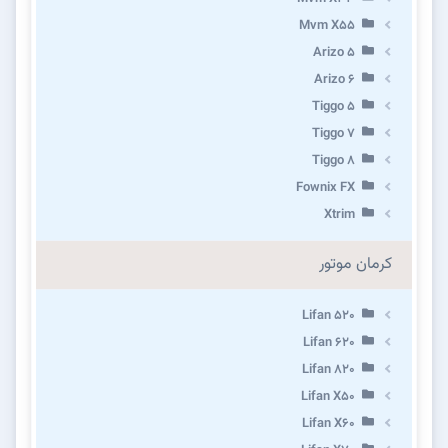
Mvm X55
Arizo 5
Arizo 6
Tiggo 5
Tiggo 7
Tiggo 8
Fownix FX
Xtrim
کرمان موتور
Lifan 520
Lifan 620
Lifan 820
Lifan X50
Lifan X60