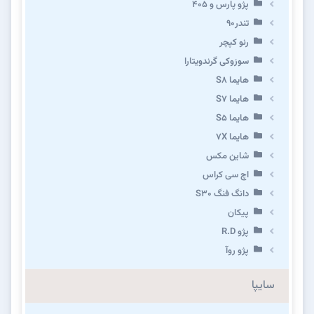
پژو پارس و ۴۰۵
تندر۹۰
رنو کپچر
سوزوکی گرندویتارا
هایما S8
هایما S7
هایما S5
هایما 7X
شاین مکس
اچ سی کراس
دانگ فنگ S30
پیکان
پژو R.D
پژو روآ
سایپا