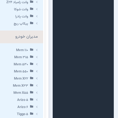
وانت زامیاد Z24
وانت شوکا
وانت پادرا
پیکاپ ریچ
مدیران خودرو
Mvm 110
Mvm 315
Mvm 530
Mvm 550
Mvm X22
Mvm X33
Mvm X55
Arizo 5
Arizo 6
Tiggo 5