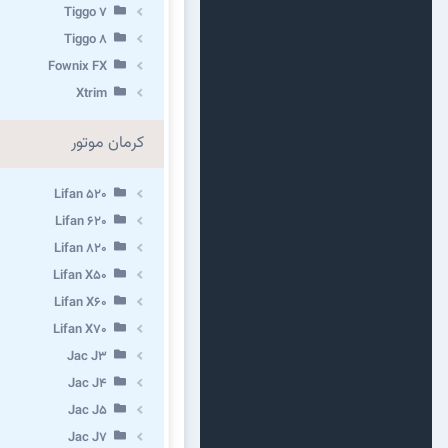
Tiggo 7
Tiggo 8
Fownix FX
Xtrim
کرمان موتور
Lifan 520
Lifan 620
Lifan 820
Lifan X50
Lifan X60
Lifan X70
Jac J3
Jac J4
Jac J5
Jac J7