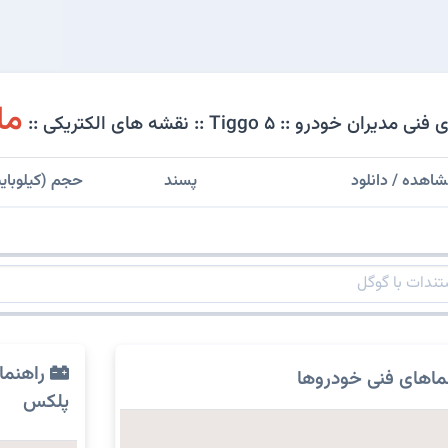
ما
رو :: Tiggo 5 :: نقشه های الکتریکی ::
اهده / دانلود
پسند
حجم (کیلوبای
راهنما
ماهای فنی خودروها
پلکس