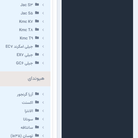
Jac S3
Jac S5
Kmc K7
Kmc T8
Kmc T9
جیلی امگرند EC7
جیلی EX7
جیلی GC6
هیوندای
آزرا گرنجور
اکسنت
الانترا
سوناتا
سانتافه
توسان (ix35)