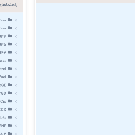
راهنماهای 
2000
3000
 J34
 J35
VB44
X500
trol
fuel
CGE
CGD
 Cix
CCX
 L90
ZNF
 5.2