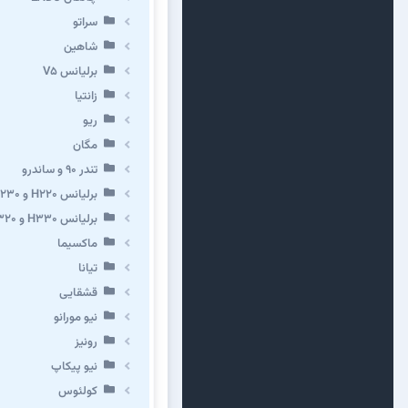
سراتو
شاهین
برلیانس V5
زانتیا
ریو
مگان
تندر ۹۰ و ساندرو
برلیانس H220 و H230
برلیانس H330 و H320 و کراس
ماکسیما
تیانا
قشقایی
نیو مورانو
رونیز
نیو پیکاپ
كولئوس