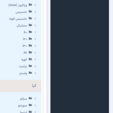
وراکروز (ix55)
جنسیس
جنسیس کوپه
سنتنیال
i10
i20
i30
H1
کوپه
تراجت
ولستر
کیا
سراتو
سورنتو
اپتیما