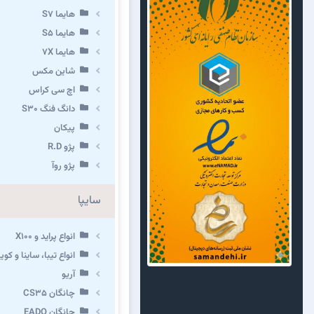
هایما S7
هایما S5
هایما 7X
شاین مکس
اچ سی کراس
دانگ فنگ S30
پیکان
پژو R.D
پژو روآ
سایپا
انواع پراید و X100
انواع تیبا، ساینا و کوییک 
آریو
چانگان CS35
چانگان EADO