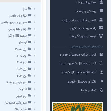
مخزن فایل ها
تارا
پرسش و پاسخ
دنا و دنا پلاس
تامین قطعات و تجهیزات
سورن و سورن پلاس
باجه پرداخت آنلاین
رانا و رانا پلاس
سمند SE و LX
لیست نمایندگی ها
آریسان
شبکه های اجتماعی و تماس
پژو ۲۰۰۸
کانال آپارات دیجیتال خودرو
پژو ۵۰۸
پژو 301
کانال دیجیتال خودرو در بله
پژو ۲۰۷
اینستاگرام دیجیتال خودرو
پژو ۲۰۶
تلگرام دیجیتال خودرو
پژو پارس و ۴۰۵
تندر۹۰
تماس با ما
رنو کپچر
سوزوکی گرندویتارا
هایما S8