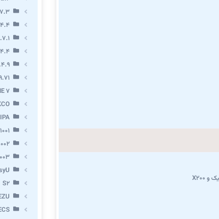
7.3
.4.4
.7.1
.4.4
.4.9
9.71
E 7
KCO
IPA
1001
002
003
syU
و X200
S2
EZU
ECS